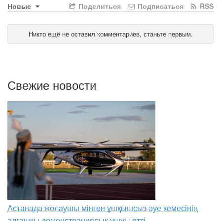
Новые
Поделиться
Подписаться
RSS
Никто ещё не оставил комментариев, станьте первым.
Свежие новости
Астанада жолаушы мінген ұшқышсыз әуе кемесінің
алғашқы демонстрациялық ұшуы өтті