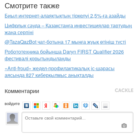
Смотрите также
Биыл интернет-алаяқтықтың тіркелуі 2,5%-ға азайды
Цифрлық сауда – Қазақстанға инвестициялар тартудың
жаңа серпіні
@TazaQazBot чат-ботына 17 мыңға жуық өтініш түсті
Робототехника бойынша Daryn FIRST Qualifier 2026
фестивалі қорытындыланды
«Anti-froud» жедел-профилактикалық іс-шарасы
аясында 827 киберқылмыс анықталды
Комментарии
войдите