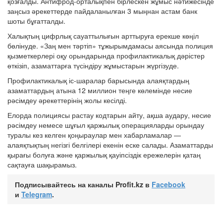
қозғалды. Антифрод-орталықпен бірлескен жұмыс нәтижесінде
заңсыз әрекеттерде пайдаланылған 3 мыңнан астам банк
шоты бұғатталды.
Халықтың цифрлық сауаттылығын арттыруға ерекше көңіл
бөлінуде. «Заң мен тәртіп» тұжырымдамасы аясында полиция
қызметкерлері оқу орындарында профилактикалық дәрістер
өткізіп, азаматтарға түсіндіру жұмыстарын жүргізуде.
Профилактикалық іс-шаралар барысында алаяқтардың
азаматтардың атына 12 миллион теңге көлемінде несие
рәсімдеу әрекеттерінің жолы кесілді.
Елорда полициясы растау кодтарын айту, ақша аудару, несие
рәсімдеу немесе шұғыл қаржылық операцияларды орындау
туралы кез келген қоңыраулар мен хабарламалар —
алаяқтықтың негізгі белгілері екенін еске салады. Азаматтарды
қырағы болуға және қаржылық қауіпсіздік ережелерін қатаң
сақтауға шақырамыз.
Подписывайтесь на каналы Profit.kz в
Facebook
и
Telegram
.