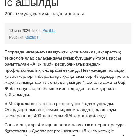
іс ашылды
200-ге жуық қылмыстық іс ашылды.
13 мая 2026 15:06
,
Profit.kz
Рубрики:
Qazaq IT
Елордада интернет-алаяқтықты қоса алғанда, ақпараттық
технологиялар саласындағы құқық бұзушылықтарға қарсы
бағытталған «Anti-fraud» республикалық жедел-
профилактикалық іс-шарасы өткізілді. Нәтижесінде полиция
қызметкерлері кибералаяқтыққа қатысы бар 48 адамды ұстап,
жауаптылыққа тартты, олардың ішінде 4 шетел азаматы бар.
Жәбірленушілерге 26 миллион теңгеден астам қаражат
қайтарылды.
SIM-карталарды заңсыз тіркегені үшін 4 адам ұсталды.
Олардың қолынан қылмыстық схемаларда қолданылуы
жоспарланған 400-ден астам SIM-карта тәркіленді.
Сонымен қатар, 4 мыңнан астам алаяқтық интернет-ресурс
бұғатталды. «Дропперлерге» қатысты 15 қылмыстық іс