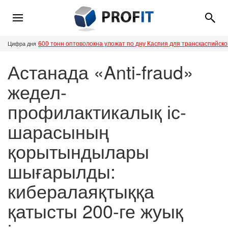
600 тонн оптоволокна уложат по дну Каспия для транскаспийск
Цифра дня
Астанада «Anti-fraud»
жедел-
профилактикалық іс-
шарасының
қорытындылары
шығарылды:
кибералаяқтыққа
қатысты 200-ге жуық