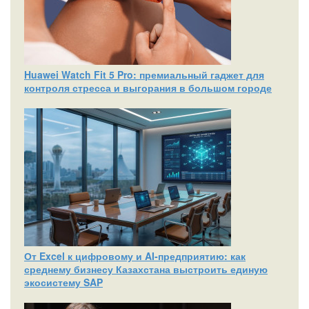
Huawei Watch Fit 5 Pro: премиальный гаджет для
контроля стресса и выгорания в большом городе
От Excel к цифровому и AI‑предприятию: как
среднему бизнесу Казахстана выстроить единую
экосистему SAP