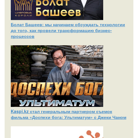
Болат Башеев: мы начинаем обсуждать технологии
до того, как провели трансформацию бизнес-
процессов
Kaspi.kz стал генеральным партнером съемок
фильма «Доспехи бога: Ультиматум» с Джеки Чаном