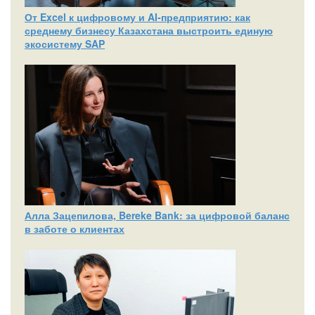
От Excel к цифровому и AI‑предприятию: как
среднему бизнесу Казахстана выстроить единую
экосистему SAP
Алла Зацепилова, Bereke Bank: за цифровой баланс
в заботе о клиентах