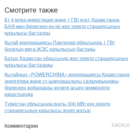
Смотрите также
$1,4 млрд инвестиция және 1 ГВт қуат: Қазақстанда
БАӘ-мен бірлескен ең ірі жел электр станциясының
құрылысы басталды
Қытай корпорациясы Павлодар облысында 1 ГВт
болатын мега-ЖЭС құрылысын бастады
Батыс Қазақстан облысында жел электр станциясының
құрылысы басталады
Қытайдың «POWERCHINA» корпорациясы Қазақстанда
энергетика және су шаруашылығы салаларындағы
бірлескен жобаларды жүзеге асыру мүмкіндігін
қарастыруда
Түркістан облысында қуаты 300 МВт күн электр
станциясының құрылысы жүріп жатыр
Комментарии