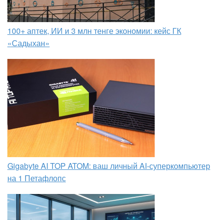
100+ аптек, ИИ и 3 млн тенге экономии: кейс ГК
«Садыхан»
Gigabyte AI TOP ATOM: ваш личный AI-суперкомпьютер
на 1 Петафлопс