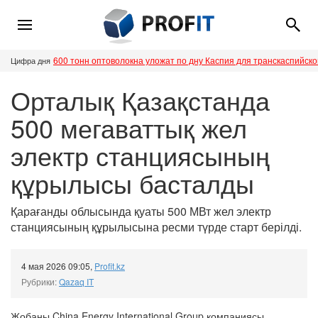
600 тонн оптоволокна уложат по дну Каспия для транскаспийск
Цифра дня
Орталық Қазақстанда
500 мегаваттық жел
электр станциясының
құрылысы басталды
Қарағанды облысында қуаты 500 МВт жел электр
станциясының құрылысына ресми түрде старт берілді.
4 мая 2026 09:05
,
Profit.kz
Рубрики:
Qazaq IT
Жобаны China Energy International Group компаниясы