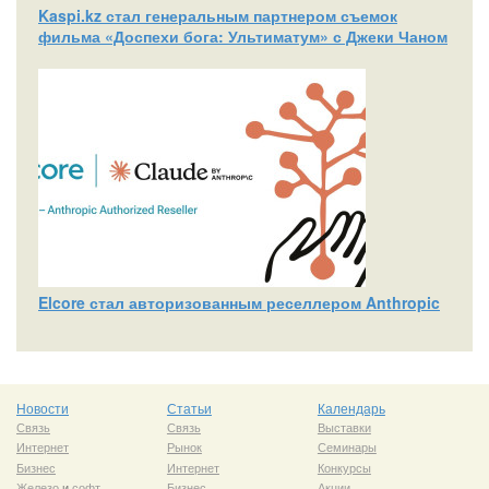
Kaspi.kz стал генеральным партнером съемок
фильма «Доспехи бога: Ультиматум» с Джеки Чаном
Elcore стал авторизованным реселлером Anthropic
Новости
Статьи
Календарь
Связь
Связь
Выставки
Интернет
Рынок
Семинары
Бизнес
Интернет
Конкурсы
Железо
и
софт
Бизнес
Акции