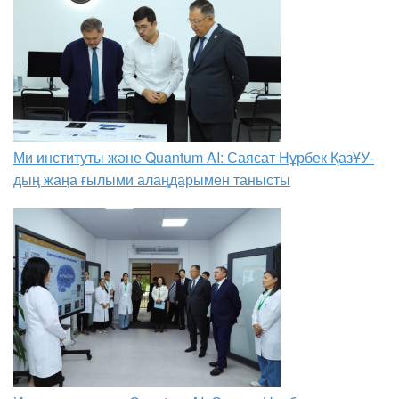
Ми институты және Quantum AI: Саясат Нұрбек ҚазҰУ-
дың жаңа ғылыми алаңдарымен танысты