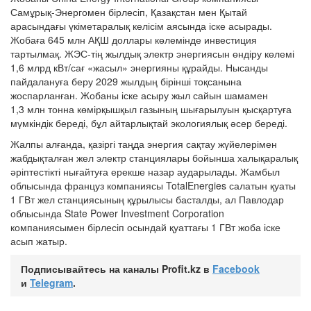
Самұрық-Энергомен бірлесіп, Қазақстан мен Қытай
арасындағы үкіметаралық келісім аясында іске асырады.
Жобаға 645 млн АҚШ доллары көлемінде инвестиция
тартылмақ. ЖЭС-тің жылдық электр энергиясын өндіру көлемі
1,6 млрд кВт/сағ «жасыл» энергияны құрайды. Нысанды
пайдалануға беру 2029 жылдың бірінші тоқсанына
жоспарланған. Жобаны іске асыру жыл сайын шамамен
1,3 млн тонна көмірқышқыл газының шығарылуын қысқартуға
мүмкіндік береді, бұл айтарлықтай экологиялық әсер береді.
Жалпы алғанда, қазіргі таңда энергия сақтау жүйелерімен
жабдықталған жел электр станциялары бойынша халықаралық
әріптестікті нығайтуға ерекше назар аударылады. Жамбыл
облысында француз компаниясы TotalEnergies салатын қуаты
1 ГВт жел станциясының құрылысы басталды, ал Павлодар
облысында State Power Investment Corporation
компаниясымен бірлесіп осындай қуаттағы 1 ГВт жоба іске
асып жатыр.
Подписывайтесь на каналы Profit.kz в
Facebook
и
Telegram
.