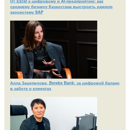
От Excel к цифровому и AI‑предприятию: как
среднему бизнесу Казахстана выстроить единую
экосистему SAP
Алла Зацепилова, Bereke Bank: за цифровой баланс
в заботе о клиентах