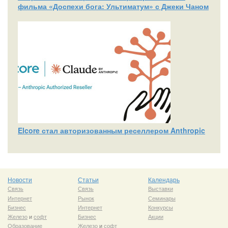
фильма «Доспехи бога: Ультиматум» с Джеки Чаном
Elcore стал авторизованным реселлером Anthropic
Новости
Статьи
Календарь
Связь
Связь
Выставки
Интернет
Рынок
Семинары
Бизнес
Интернет
Конкурсы
Железо
и
софт
Бизнес
Акции
Образование
Железо
и
софт