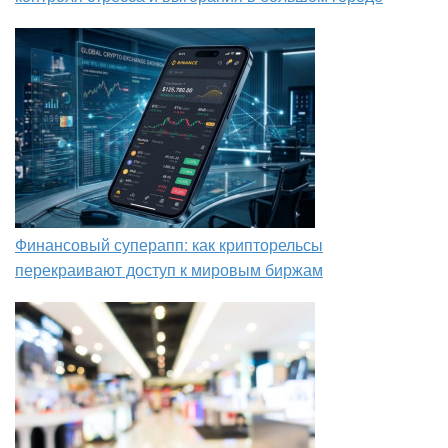
Финансовый суперапп: как крипторельсы
перекраивают доступ к мировым биржам