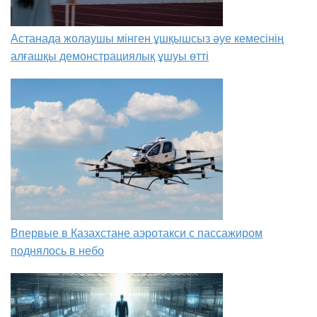
Астанада жолаушы мінген ұшқышсыз әуе кемесінің
алғашқы демонстрациялық ұшуы өтті
Впервые в Казахстане аэротакси с пассажиром
поднялось в небо