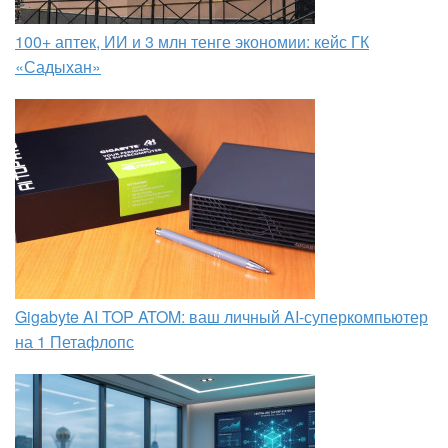
100+ аптек, ИИ и 3 млн тенге экономии: кейс ГК
«Садыхан»
Gigabyte AI TOP ATOM: ваш личный AI-суперкомпьютер
на 1 Петафлопс