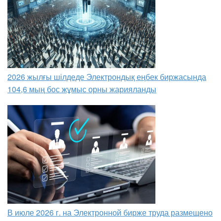
2026 жылғы шілдеде Электрондық еңбек биржасында
104,6 мың бос жұмыс орны жарияланды
В июле 2026 г. на Электронной бирже труда размещено