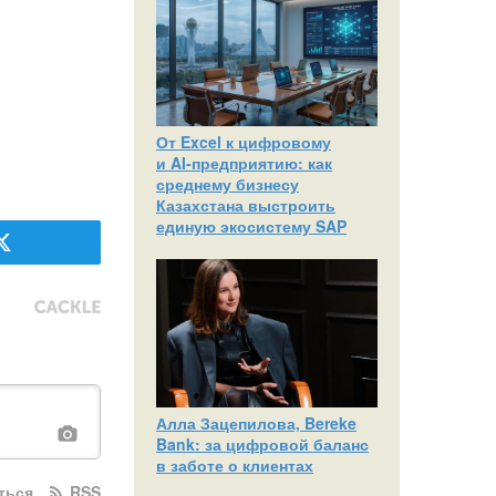
От Excel к цифровому
и AI‑предприятию: как
среднему бизнесу
Казахстана выстроить
единую экосистему SAP
Алла Зацепилова, Bereke
Bank: за цифровой баланс
в заботе о клиентах
ться
RSS