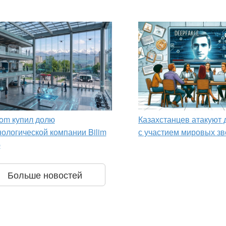
om купил долю
Казахстанцев атакуют
нологической компании Bilim
с участием мировых зв
p
Больше новостей