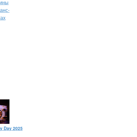
зины
анс-
тах
ty Day 2025