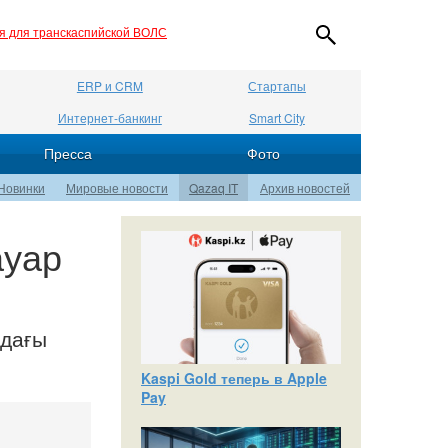
ия для транскаспийской ВОЛС
ERP и CRM
Стартапы
Интернет-банкинг
Smart City
Пресса
Фото
Новинки
Мировые новости
Qazaq IT
Архив новостей
ауар
ндағы
Kaspi Gold теперь в Apple
Pay