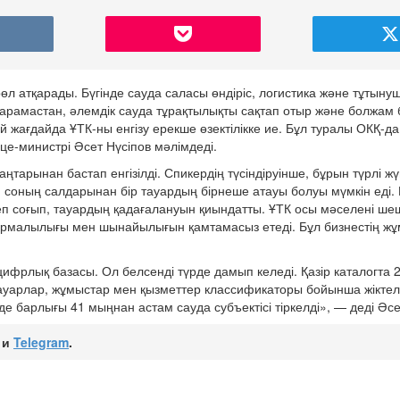
 атқарады. Бүгінде сауда саласы өндіріс, логистика және тұтын
 қарамастан, әлемдік сауда тұрақтылықты сақтап отыр және болжа
жағдайда ҰТК-ны енгізу ерекше өзектілікке ие. Бұл туралы ОКҚ-да
е-министрі Әсет Нүсіпов мәлімдеді.
тарынан бастап енгізілді. Спикердің түсіндіруінше, бұрын түрлі жү
, соның салдарынан бір тауардың бірнеше атауы болуы мүмкін еді.
кеп соғып, тауардың қадағалануын қиындатты. ҰТК осы мәселені ше
стырмалылығы мен шынайылығын қамтамасыз етеді. Бұл бизнестің ж
ифрлық базасы. Ол белсенді түрде дамып келеді. Қазір каталогта 
тауарлар, жұмыстар мен қызметтер классификаторы бойынша жіктел
барлығы 41 мыңнан астам сауда субъектісі тіркелді», — деді Әсе
и
Telegram
.