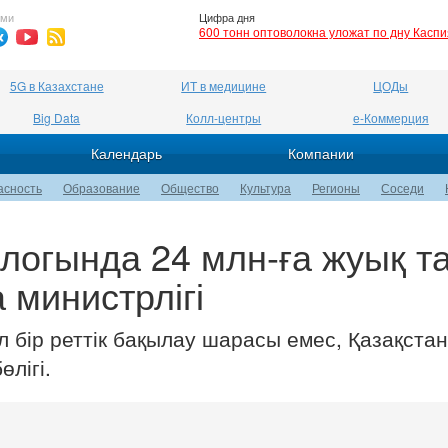
ями
Цифра дня
600 тонн оптоволокна уложат по дну Касп
5G в Казахстане
ИТ в медицине
ЦОДы
Big Data
Колл-центры
е-Коммерция
Календарь
Компании
асность
Образование
Общество
Культура
Регионы
Соседи
алогында 24 млн-ға жуық т
 министрлігі
 бір реттік бақылау шарасы емес, Қазақста
лігі.