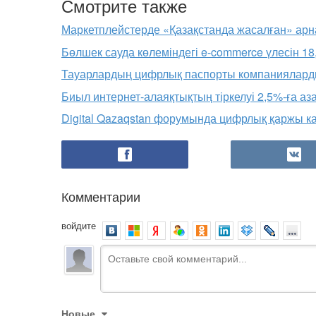
Смотрите также
Маркетплейстерде «Қазақстанда жасалған» арна
Бөлшек сауда көлеміндегі e-commerce үлесін 18,
Тауарлардың цифрлық паспорты компанияларды
Биыл интернет-алаяқтықтың тіркелуі 2,5%-ға аз
Digital Qazaqstan форумында цифрлық қаржы 
Комментарии
войдите
Новые