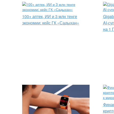
100+ аптек, ИИ и 3 млн тенге
Gigab
экономии: кейс ГК «Садыхан»
AI-су
на 1 
Финан
крипт