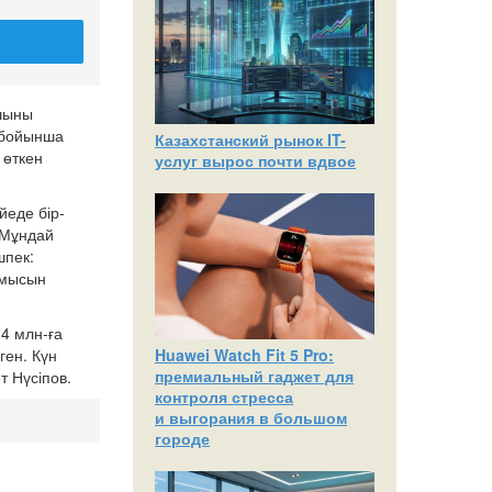
ушыны
м бойынша
Казахстанский рынок IT-
 өткен
услуг вырос почти вдвое
йеде бір-
 Мұндай
шпек:
ұмысын
24 млн-ға
Huawei Watch Fit 5 Pro:
ген. Күн
премиальный гаджет для
т Нүсіпов.
контроля стресса
и выгорания в большом
городе