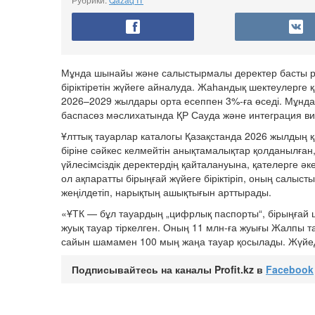
Мұнда шынайы және салыстырмалы деректер басты рөл
біріктіретін жүйеге айналуда. Жаһандық шектеулерге
2026–2029 жылдары орта есеппен 3%-ға өседі. Мұндай 
баспасөз мәслихатында ҚР Сауда және интеграция виц
Ұлттық тауарлар каталогы Қазақстанда 2026 жылдың қаң
біріне сәйкес келмейтін анықтамалықтар қолданылған
үйлесімсіздік деректердің қайталануына, қателерге ә
ол ақпаратты бірыңғай жүйеге біріктіріп, оның салы
жеңілдетіп, нарықтың ашықтығын арттырады.
«ҰТК — бұл тауардың „цифрлық паспорты“, бірыңғай ц
жуық тауар тіркелген. Оның 11 млн-ға жуығы Жалпы 
сайын шамамен 100 мың жаңа тауар қосылады. Жүйеде 
Подписывайтесь на каналы Profit.kz в
Facebook