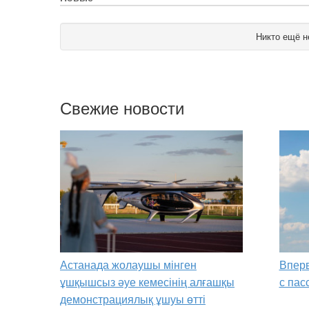
Никто ещё н
Свежие новости
Астанада жолаушы мінген
Вперв
ұшқышсыз әуе кемесінің алғашқы
с пас
демонстрациялық ұшуы өтті