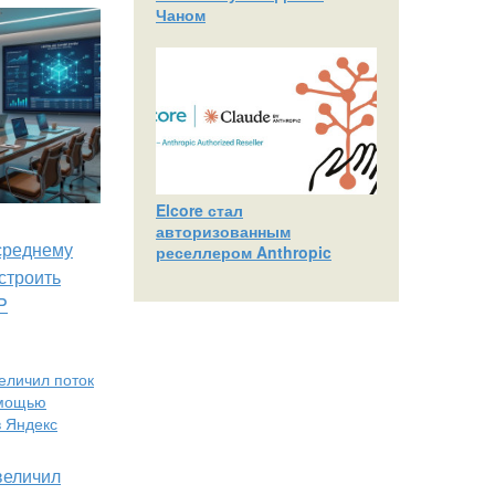
Чаном
Elcore стал
авторизованным
 среднему
реселлером Anthropic
строить
P
увеличил