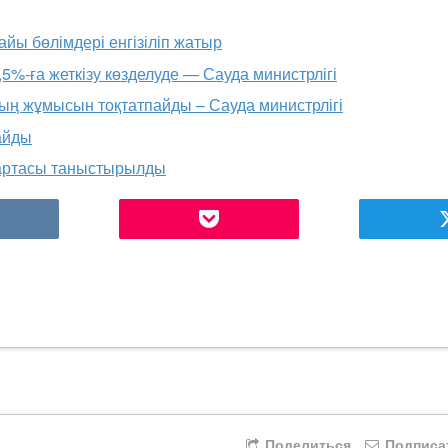
йы бөлімдері енгізіліп жатыр
5%-ға жеткізу көзделуде — Сауда министрлігі
ң жұмысын тоқтатпайды – Сауда министрлігі
айды
картасы таныстырылды
Поделиться
Подписа