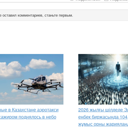
е оставил комментариев, станьте первым.
ые в Казахстане аэротакси
2026 жылғы шілдеде Э
сажиром поднялось в небо
еңбек биржасында 104
жұмыс орны жариялан