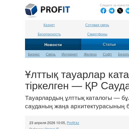
Следите за новост
Казнет
Сотовая связь
Безопасность
Смартфоны
Статьи
Новости
Бизнес
Связь
Интернет
Железо
Софт
Безоп
Ұлттық тауарлар кат
тіркелген — ҚР Сауда
Тауарлардың ұлттық каталогы — бұл
сауданың жаңа архитектурасының бө
23 апреля 2026 10:05
,
Profit.kz
Рубрики:
Qazaq IT