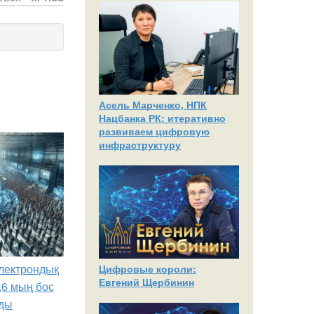
Асель Марченко, НПК
Нацбанка РК: итеративно
развиваем цифровую
инфраструктуру
лектрондық
Цифровые короли:
Евгений Щербинин
,6 мың бос
ды