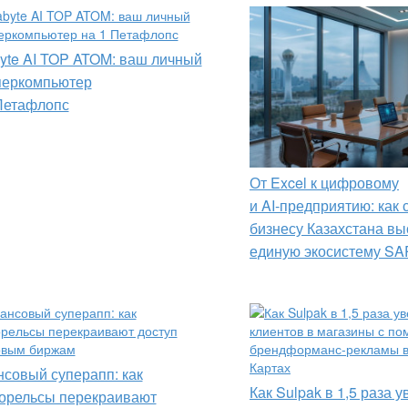
yte AI TOP ATOM: ваш личный
перкомпьютер
Петафлопс
От Excel к цифровому
и AI‑предприятию: как
бизнесу Казахстана вы
единую экосистему SA
совый суперапп: как
Как Sulpak в 1,5 раза 
орельсы перекраивают