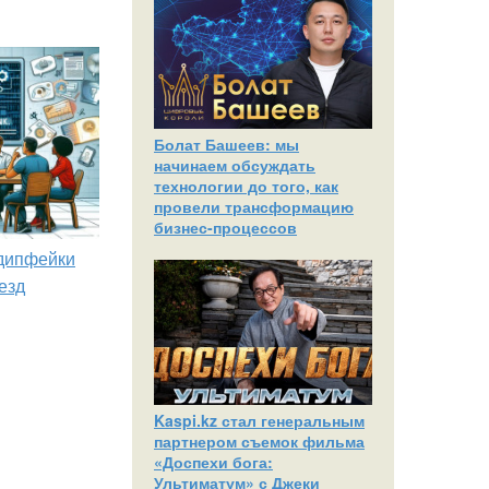
Болат Башеев: мы
начинаем обсуждать
технологии до того, как
провели трансформацию
бизнес-процессов
 дипфейки
езд
Kaspi.kz стал генеральным
партнером съемок фильма
«Доспехи бога:
Ультиматум» с Джеки