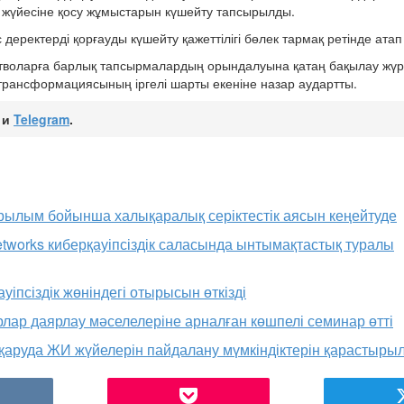
г жүйесіне қосу жұмыстарын күшейту тапсырылды.
ректерді қорғауды күшейту қажеттілігі бөлек тармақ ретінде атап 
тволарға барлық тапсырмалардың орындалуына қатаң бақылау жүрг
трансформациясының іргелі шарты екеніне назар аудартты.
и
Telegram
.
рылым бойынша халықаралық серіктестік аясын кеңейтуде
etworks киберқауіпсіздік саласында ынтымақтастық туралы
уіпсіздік жөніндегі отырысын өткізді
рлар даярлау мәселелеріне арналған көшпелі семинар өтті
басқаруда ЖИ жүйелерін пайдалану мүмкіндіктерін қарастыры