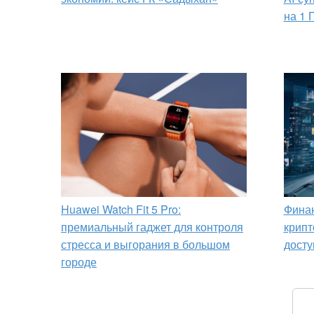
на 1 
Huawei Watch Fit 5 Pro:
Финан
премиальный гаджет для контроля
крипт
стресса и выгорания в большом
досту
городе