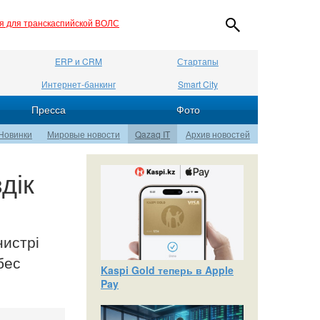
ия для транскаспийской ВОЛС
ERP и CRM
Стартапы
Интернет-банкинг
Smart City
Пресса
Фото
Новинки
Мировые новости
Qazaq IT
Архив новостей
дік
истрі
бес
Kaspi Gold теперь в Apple
Pay