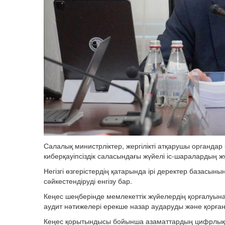
Салалық министрліктер, жергілікті атқарушы органда
киберқауіпсіздік саласындағы жүйелі іс-шаралардың 
Негізгі өзгерістердің қатарында ірі деректер базасы
сәйкестендіруді енгізу бар.
Кеңес шеңберінде мемлекеттік жүйелердің қорғалуына 
аудит нәтижелері ерекше назар аударуды және қорғаны
Кеңес қорытындысы бойынша азаматтардың цифрлық с