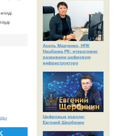
өтілді.
ізуді
Асель Марченко, НПК
Нацбанка РК: итеративно
развиваем цифровую
инфраструктуру
Цифровые короли:
лды
Евгений Щербинин