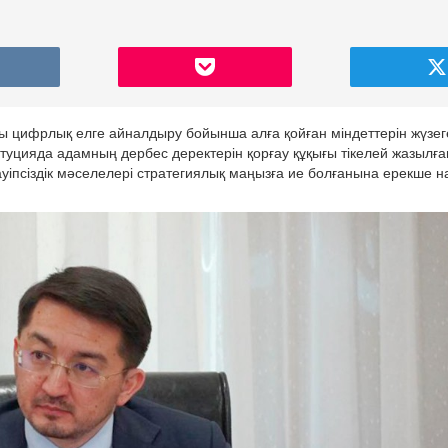
цифрлық елге айналдыру бойынша алға қойған міндеттерін жүзег
цияда адамның дербес деректерін қорғау құқығы тікелей жазылға
қауіпсіздік мәселелері стратегиялық маңызға ие болғанына ерекше н