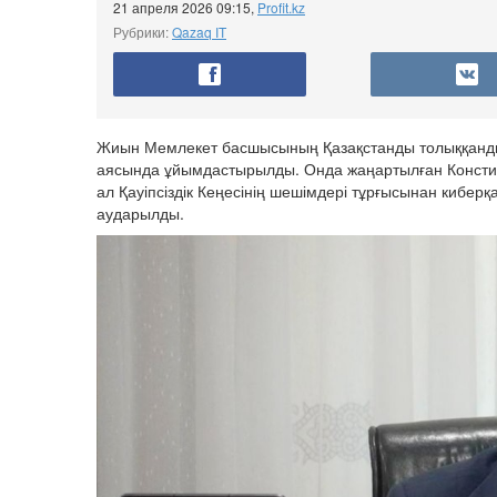
21 апреля 2026 09:15
,
Profit.kz
Рубрики:
Qazaq IT
Жиын Мемлекет басшысының Қазақстанды толыққанды 
аясында ұйымдастырылды. Онда жаңартылған Конститу
ал Қауіпсіздік Кеңесінің шешімдері тұрғысынан кибер
аударылды.