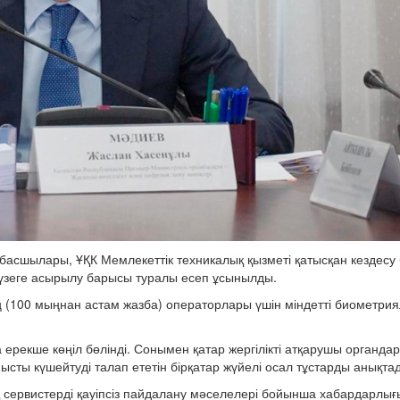
р басшылары, ҰҚК Мемлекеттік техникалық қызметі қатысқан кездес
жүзеге асырылу барысы туралы есеп ұсынылды.
ның (100 мыңнан астам жазба) операторлары үшін міндетті биометри
ерекше көңіл бөлінді. Сонымен қатар жергілікті атқарушы органда
сты күшейтуді талап ететін бірқатар жүйелі осал тұстарды анықта
ервистерді қауіпсіз пайдалану мәселелері бойынша хабардарлығ