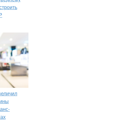
строить
P
увеличил
зины
анс-
тах