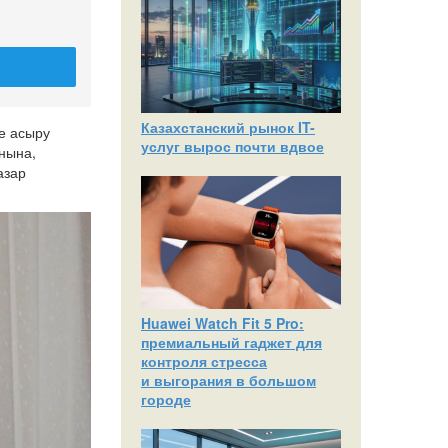
Казахстанский рынок IT-
е асыру
услуг вырос почти вдвое
нына,
азар
Huawei Watch Fit 5 Pro:
премиальный гаджет для
контроля стресса
и выгорания в большом
городе