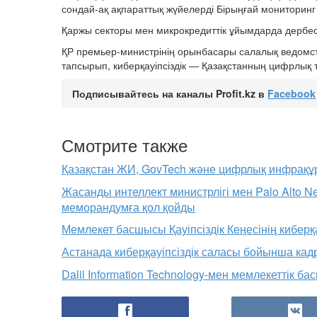
сондай-ақ ақпараттық жүйелерді Бірыңғай мониторин
Қаржы секторы мен микрокредиттік ұйымдарда дербес де
ҚР премьер-министрінің орынбасары салалық ведомс
тапсырып, киберқауіпсіздік — Қазақстанның цифрлық 
Подписывайтесь на каналы Profit.kz в
Facebook
Смотрите также
Қазақстан ЖИ, GovTech және цифрлық инфрақұ
Жасанды интеллект министрлігі мен Palo Alto N
меморандумға қол қойды
Мемлекет басшысы Қауіпсіздік Кеңесінің киберқа
Астанада киберқауіпсіздік саласы бойынша кад
Dalil Information Technology-мен мемлекеттік 