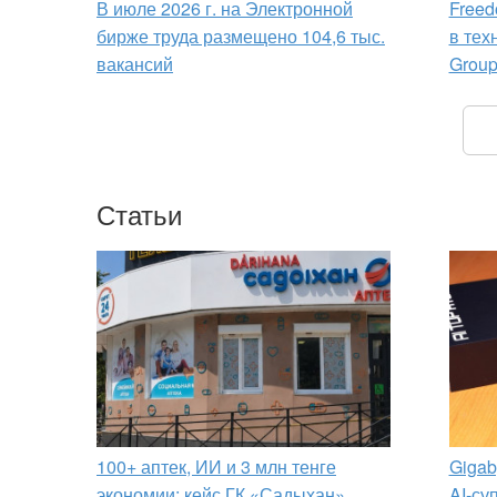
В июле 2026 г. на Электронной
Freed
бирже труда размещено 104,6 тыс.
в тех
вакансий
Grou
Статьи
100+ аптек, ИИ и 3 млн тенге
Gigab
экономии: кейс ГК «Садыхан»
AI-су