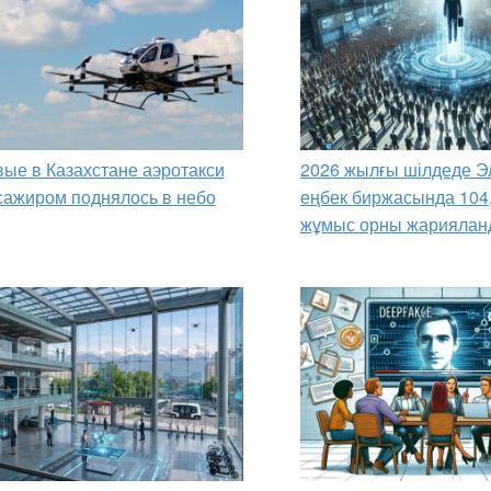
ые в Казахстане аэротакси
2026 жылғы шілдеде Э
сажиром поднялось в небо
еңбек биржасында 104
жұмыс орны жариялан