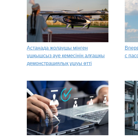
Астанада жолаушы мінген
Вперв
ұшқышсыз әуе кемесінің алғашқы
с пас
демонстрациялық ұшуы өтті