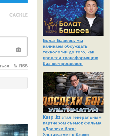
Болат Башеев: мы
начинаем обсуждать
технологии до того, как
провели трансформацию
бизнес-процессов
ться
RSS
Kaspi.kz стал генеральным
партнером съемок фильма
«Доспехи бога:
Ультиматум» с Джеки