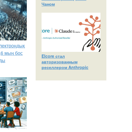
Чаном
лектрондық
,6 мың бос
Elcore стал
ды
авторизованным
реселлером Anthropic