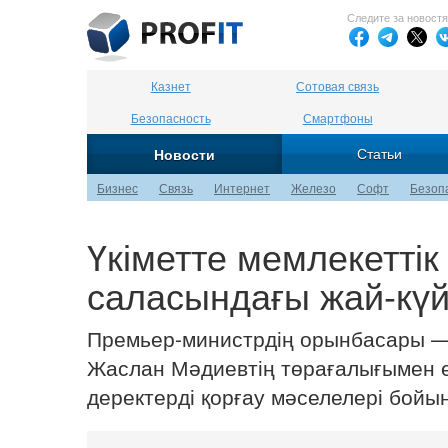
Следите за новост
Казнет
Сотовая связь
Безопасность
Смартфоны
Статьи
Новости
Бизнес
Связь
Интернет
Железо
Софт
Безоп
Үкіметте мемлекеттік
саласындағы жай-күй
Премьер-министрдің орынбасары —
Жаслан Мәдиевтің төрағалығымен елі
деректерді қорғау мәселелері бойы