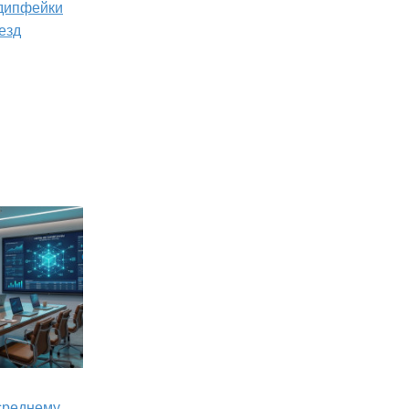
 дипфейки
езд
 среднему