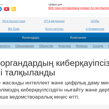
ями
Цифра дня
600 тонн оптоволокна уложат по дну Касп
5G в Казахстане
ИТ в медицине
ЦОДы
Big Data
Колл-центры
е-Коммерция
Календарь
Компании
асность
Образование
Общество
Культура
Регионы
Соседи
 органдардың киберқауіпсіз
і талқыланды
 жасанды интеллект және цифрлық даму мин
міздің киберқауіпсіздігін нығайту және дер
нша ведомствоаралық кеңес өтті.