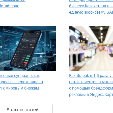
Петафлопс
бизнесу Казахстана вы
единую экосистему SA
совый суперапп: как
Как Sulpak в 1,5 раза 
орельсы перекраивают
поток клиентов в мага
п к мировым биржам
с помощью брендформ
рекламы в Яндекс Кар
Больше статей