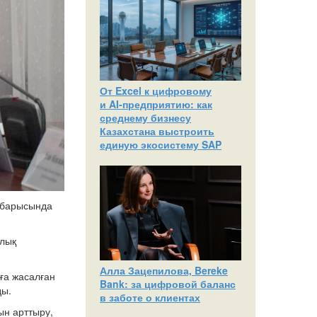
От Excel к цифровому
и AI‑предприятию: как
среднему бизнесу
Казахстана выстроить
единую экосистему SAP
у барысында
ялық
Алла Зацепилова, Bereke
рға жасалған
Bank: за цифровой баланс
ды.
в заботе о клиентах
ын арттыру,