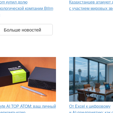
om купил долю
Казахстанцев атакуют
нологической компании Bilim
с участием мировых зв
p
Больше новостей
yte AI TOP ATOM: ваш личный
От Excel к цифровому
перкомпьютер
и AI‑предприятию: как