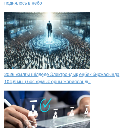
поднялось в небо
2026 жылғы шілдеде Электрондық еңбек биржасында
104,6 мың бос жұмыс орны жарияланды