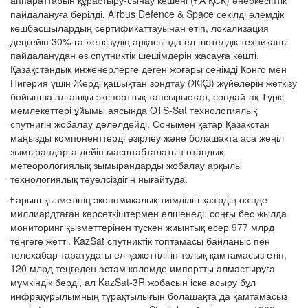
аппараттарын құрастыру-сынау кешені (ҒА ҚСК) өнеркәсіптік
пайдалануға берілді. Airbus Defence & Space секілді әлемдік
көшбасшылардың сертификаттауынан өтіп, локализация
деңгейін 30%-ға жеткізудің арқасында ел шетелдік техниканы
пайдаланудан өз спутниктік шешімдерін жасауға көшті.
Қазақстандық инженерлерге деген жоғары сенімді Конго мен
Нигерия үшін Жерді қашықтан зондтау (ЖҚЗ) жүйелерін жеткізу
бойынша алғашқы экспорттық тапсырыстар, сондай-ақ Түркі
мемлекеттері ұйымы аясында OTS-Sat технологиялық
спутнигін жобалау дәлелдейді. Сонымен қатар Қазақстан
маңызды компоненттерді әзірлеу және болашақта аса жеңіл
зымырандарға дейін масштабталатын отандық
метеорологиялық зымырандарды жобалау арқылы
технологиялық тәуелсіздігін нығайтуда.
Ғарыш қызметінің экономикалық тиімділігі қазірдің өзінде
миллиардтаған көрсеткіштермен өлшенеді: соңғы бес жылда
мониторинг қызметтерінен түскен жиынтық әсер 977 млрд
теңгеге жетті. KazSat спутниктік топтамасы байланыс пен
телехабар таратудағы ел қажеттілігін толық қамтамасыз етіп,
120 млрд теңгеден астам көлемде импортты алмастыруға
мүмкіндік берді, ал KazSat-3R жобасын іске асыру бұл
инфрақұрылымның тұрақтылығын болашақта да қамтамасыз