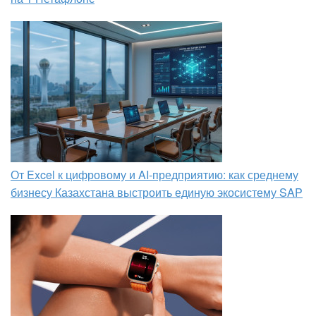
От Excel к цифровому и AI‑предприятию: как среднему
бизнесу Казахстана выстроить единую экосистему SAP