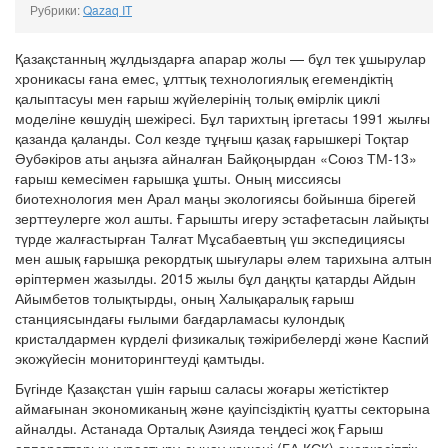
Рубрики:
Qazaq IT
Қазақстанның жұлдыздарға апарар жолы — бұл тек ұшырулар
хроникасы ғана емес, ұлттық технологиялық егемендіктің
қалыптасуы мен ғарыш жүйелерінің толық өмірлік циклі
моделіне көшудің шежіресі. Бұл тарихтың іргетасы 1991 жылғы
қазанда қаланды. Сол кезде тұңғыш қазақ ғарышкері Тоқтар
Әубәкіров аты аңызға айналған Байқоңырдан «Союз ТМ-13»
ғарыш кемесімен ғарышқа ұшты. Оның миссиясы
биотехнология мен Арал маңы экологиясы бойынша бірегей
зерттеулерге жол ашты. Ғарышты игеру эстафетасын лайықты
түрде жалғастырған Талғат Мұсабаевтың үш экспедициясы
мен ашық ғарышқа рекордтық шығулары әлем тарихына алтын
әріптермен жазылды. 2015 жылы бұл даңқты қатарды Айдын
Айымбетов толықтырды, оның Халықаралық ғарыш
станциясындағы ғылыми бағдарламасы кулондық
кристалдармен күрделі физикалық тәжірибелерді және Каспий
экожүйесін мониторингтеуді қамтыды.
Бүгінде Қазақстан үшін ғарыш саласы жоғары жетістіктер
аймағынан экономиканың және қауіпсіздіктің қуатты секторына
айналды. Астанада Орталық Азияда теңдесі жоқ Ғарыш