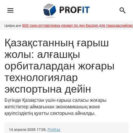
600 тонн оптоволокна уложат по дну Каспия для транскаспийск
Цифра дня
Қазақстанның ғарыш
жолы: алғашқы
орбиталардан жоғары
технологиялар
экспортына дейін
Бүгінде Қазақстан үшін ғарыш саласы жоғары
жетістіктер аймағынан экономиканың және
қауіпсіздіктің қуатты секторына айналды.
14 апреля 2026 17:06
,
Profit.kz