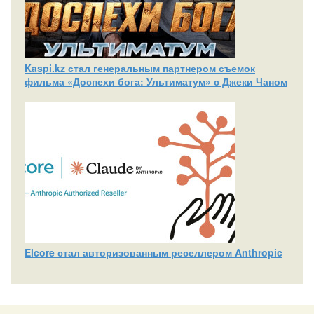
Kaspi.kz стал генеральным партнером съемок
фильма «Доспехи бога: Ультиматум» с Джеки Чаном
Elcore стал авторизованным реселлером Anthropic