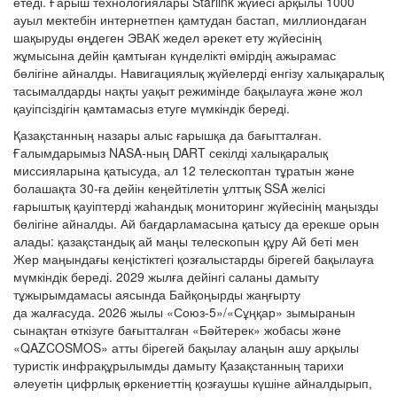
етеді. Ғарыш технологиялары Starlink жүйесі арқылы 1000
ауыл мектебін интернетпен қамтудан бастап, миллиондаған
шақыруды өңдеген ЭВАК жедел әрекет ету жүйесінің
жұмысына дейін қамтыған күнделікті өмірдің ажырамас
бөлігіне айналды. Навигациялық жүйелерді енгізу халықаралық
тасымалдарды нақты уақыт режимінде бақылауға және жол
қауіпсіздігін қамтамасыз етуге мүмкіндік береді.
Қазақстанның назары алыс ғарышқа да бағытталған.
Ғалымдарымыз NASA-ның DART секілді халықаралық
миссияларына қатысуда, ал 12 телескоптан тұратын және
болашақта 30-ға дейін кеңейтілетін ұлттық SSA желісі
ғарыштық қауіптерді жаһандық мониторинг жүйесінің маңызды
бөлігіне айналды. Ай бағдарламасына қатысу да ерекше орын
алады: қазақстандық ай маңы телескопын құру Ай беті мен
Жер маңындағы кеңістіктегі қозғалыстарды бірегей бақылауға
мүмкіндік береді. 2029 жылға дейінгі саланы дамыту
тұжырымдамасы аясында Байқоңырды жаңғырту
да жалғасуда. 2026 жылы «Союз-5»/«Сұңқар» зымыранын
сынақтан өткізуге бағытталған «Бәйтерек» жобасы және
«QAZCOSMOS» атты бірегей бақылау алаңын ашу арқылы
туристік инфрақұрылымды дамыту Қазақстанның тарихи
әлеуетін цифрлық өркениеттің қозғаушы күшіне айналдырып,