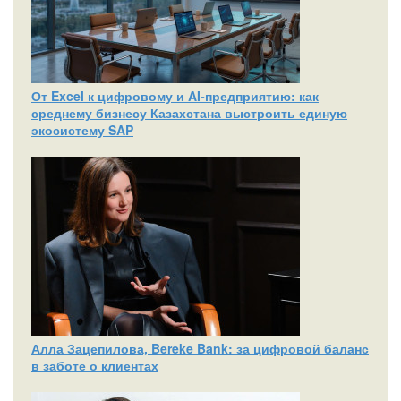
От Excel к цифровому и AI‑предприятию: как
среднему бизнесу Казахстана выстроить единую
экосистему SAP
Алла Зацепилова, Bereke Bank: за цифровой баланс
в заботе о клиентах