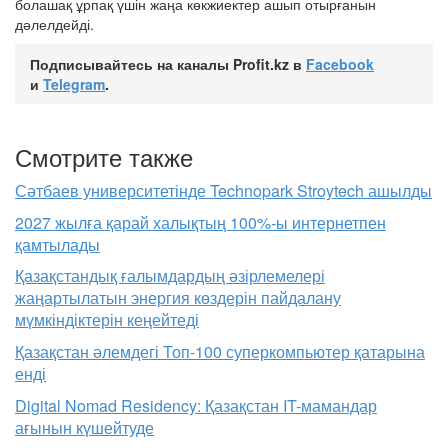
болашақ ұрпақ үшін жаңа көкжиектер ашып отырғанын
дәлелдейді.
Подписывайтесь на каналы Profit.kz в
Facebook
и
Telegram
.
Смотрите также
Сәтбаев университетінде Technopark Stroytech ашылды
2027 жылға қарай халықтың 100%-ы интернетпен
қамтылады
Қазақстандық ғалымдардың әзірлемелері
жаңартылатын энергия көздерін пайдалану
мүмкіндіктерін кеңейтеді
Қазақстан әлемдегі Топ-100 суперкомпьютер қатарына
енді
Digital Nomad Residency: Қазақстан IT-мамандар
ағынын күшейтуде