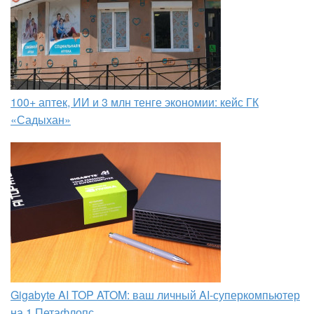
100+ аптек, ИИ и 3 млн тенге экономии: кейс ГК
«Садыхан»
Gigabyte AI TOP ATOM: ваш личный AI-суперкомпьютер
на 1 Петафлопс