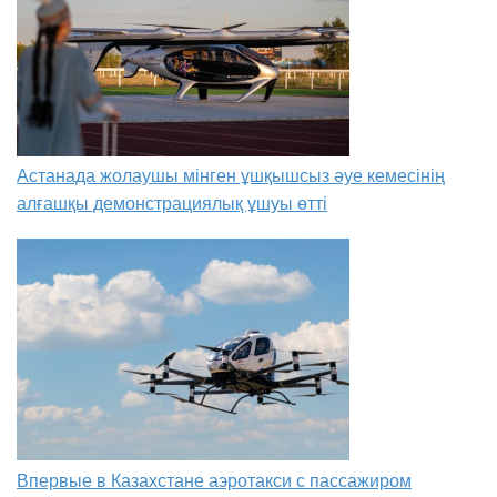
Астанада жолаушы мінген ұшқышсыз әуе кемесінің
алғашқы демонстрациялық ұшуы өтті
Впервые в Казахстане аэротакси с пассажиром