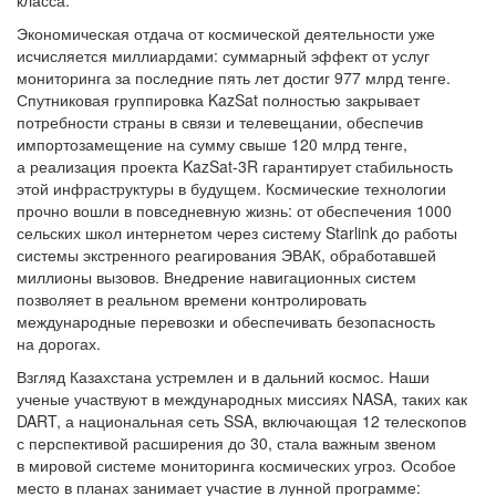
класса.
Экономическая отдача от космической деятельности уже
исчисляется миллиардами: суммарный эффект от услуг
мониторинга за последние пять лет достиг 977 млрд тенге.
Спутниковая группировка KazSat полностью закрывает
потребности страны в связи и телевещании, обеспечив
импортозамещение на сумму свыше 120 млрд тенге,
а реализация проекта KazSat-3R гарантирует стабильность
этой инфраструктуры в будущем. Космические технологии
прочно вошли в повседневную жизнь: от обеспечения 1000
сельских школ интернетом через систему Starlink до работы
системы экстренного реагирования ЭВАК, обработавшей
миллионы вызовов. Внедрение навигационных систем
позволяет в реальном времени контролировать
международные перевозки и обеспечивать безопасность
на дорогах.
Взгляд Казахстана устремлен и в дальний космос. Наши
ученые участвуют в международных миссиях NASA, таких как
DART, а национальная сеть SSA, включающая 12 телескопов
с перспективой расширения до 30, стала важным звеном
в мировой системе мониторинга космических угроз. Особое
место в планах занимает участие в лунной программе: