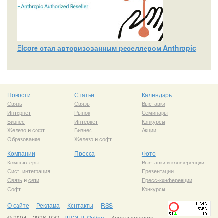
Elcore стал авторизованным реселлером Anthropic
Новости
Статьи
Календарь
Связь
Связь
Выставки
Интернет
Рынок
Семинары
Бизнес
Интернет
Конкурсы
Железо
и
софт
Бизнес
Акции
Образование
Железо
и
софт
Компании
Пресса
Фото
Компьютеры
Выставки и конференции
Сист. интеграция
Презентации
Связь
и
сети
Пресс-конференции
Софт
Конкурсы
О сайте
Реклама
Контакты
RSS
© 2004—2026 ТОО «
PROFIT Online
». Использование