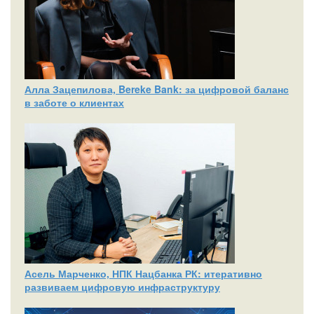
Алла Зацепилова, Bereke Bank: за цифровой баланс
в заботе о клиентах
Асель Марченко, НПК Нацбанка РК: итеративно
развиваем цифровую инфраструктуру