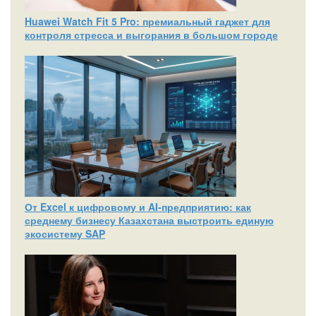
Huawei Watch Fit 5 Pro: премиальный гаджет для
контроля стресса и выгорания в большом городе
От Excel к цифровому и AI‑предприятию: как
среднему бизнесу Казахстана выстроить единую
экосистему SAP