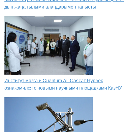
дың жаңа ғылыми алаңдарымен танысты
Институт мозга и Quantum AI: Саясат Нурбек
ознакомился с новыми научными площадками КазНУ