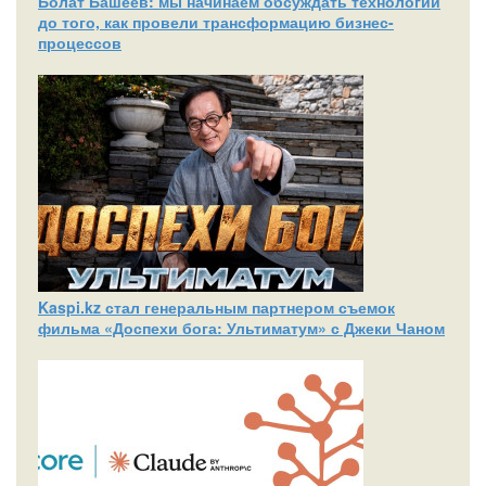
Болат Башеев: мы начинаем обсуждать технологии
до того, как провели трансформацию бизнес-
процессов
Kaspi.kz стал генеральным партнером съемок
фильма «Доспехи бога: Ультиматум» с Джеки Чаном