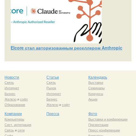
Elcore стал авторизованным реселлером Anthropic
Новости
Статьи
Календарь
Связь
Связь
Выставки
Интернет
Рынок
Семинары
Бизнес
Интернет
Конкурсы
Железо
и
софт
Бизнес
Акции
Образование
Железо
и
софт
Компании
Пресса
Фото
Компьютеры
Выставки и конференции
Сист. интеграция
Презентации
Связь
и
сети
Пресс-конференции
Софт
Конкурсы