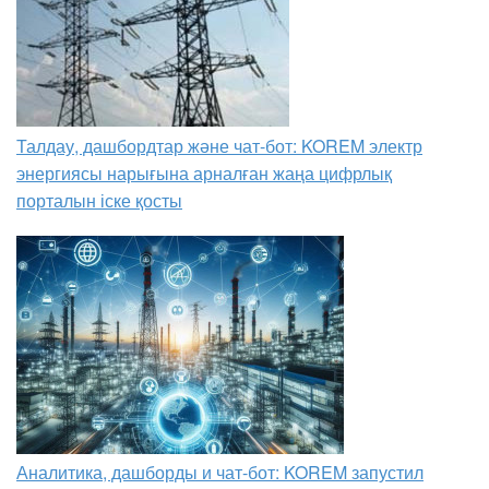
Талдау, дашбордтар және чат-бот: KOREM электр
энергиясы нарығына арналған жаңа цифрлық
порталын іске қосты
Аналитика, дашборды и чат-бот: KOREM запустил