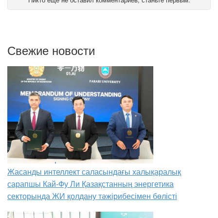
Свежие новости
Жасанды интеллект саласындағы халықаралық
сарапшы Кай-Фу Ли Қазақстанның энергетика
секторында ЖИ қолдану тәжірибесімен бөлісті