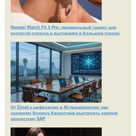
Huawei Watch Fit 5 Pro: премиальный гаджет для
контроля стресса и выгорания в большом городе
От Excel к цифровому и AI‑предприятию: как
среднему бизнесу Казахстана выстроить единую
экосистему SAP