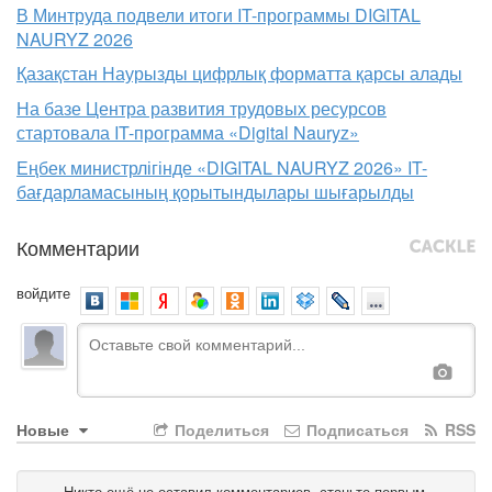
В Минтруда подвели итоги IT-программы DIGITAL
NAURYZ 2026
Қазақстан Наурызды цифрлық форматта қарсы алады
На базе Центра развития трудовых ресурсов
стартовала IT-программа «Digital Nauryz»
Еңбек министрлігінде «DIGITAL NAURYZ 2026» IT-
бағдарламасының қорытындылары шығарылды
Комментарии
войдите
Новые
Поделиться
Подписаться
RSS
Никто ещё не оставил комментариев, станьте первым.