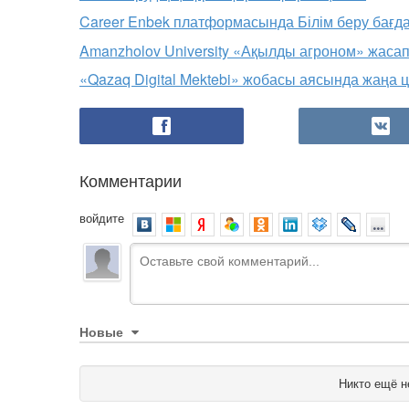
Career Enbek платформасында Білім беру бағда
Amanzholov University «Ақылды агроном» жаса
«Qazaq Digital Mektebi» жобасы аясында жаң
Комментарии
войдите
Новые
Никто ещё н