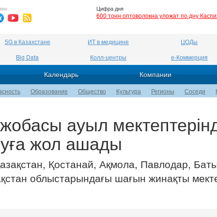
ями
Цифра дня
600 тонн оптоволокна уложат по дну Касп
5G в Казахстане
ИТ в медицине
ЦОДы
Big Data
Колл-центры
е-Коммерция
Календарь
Компании
асность
Образование
Общество
Культура
Регионы
Соседи
i жобасы ауыл мектептерінд
руға жол ашады
азақстан, Қостанай, Ақмола, Павлодар, Бат
ақстан облыстарындағы шағын жинақты мект