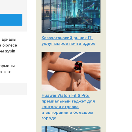
Казахстанский рынок IT-
а арнайы
услуг вырос почти вдвое
н бірлесе
ы жүріп
форманы
секеге
Huawei Watch Fit 5 Pro:
премиальный гаджет для
контроля стресса
и выгорания в большом
городе