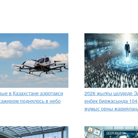
ые в Казахстане аэротакси
2026 жылғы шілдеде Э
сажиром поднялось в небо
еңбек биржасында 104
жұмыс орны жариялан