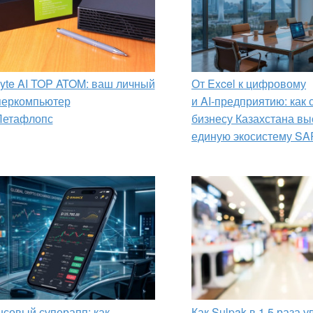
yte AI TOP ATOM: ваш личный
От Excel к цифровому
перкомпьютер
и AI‑предприятию: как
Петафлопс
бизнесу Казахстана вы
единую экосистему SA
совый суперапп: как
Как Sulpak в 1,5 раза 