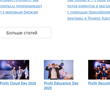
орельсы перекраивают
поток клиентов в мага
п к мировым биржам
с помощью брендформ
рекламы в Яндекс Кар
Больше статей
Profit Cloud Day 2026
Profit Education Day
Profit Securi
2025