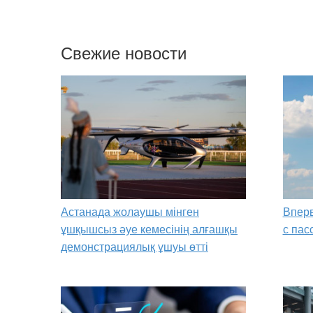
Свежие новости
Астанада жолаушы мінген
Вперв
ұшқышсыз әуе кемесінің алғашқы
с пас
демонстрациялық ұшуы өтті