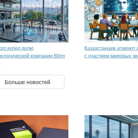
om купил долю
Казахстанцев атакуют
нологической компании Bilim
с участием мировых зв
p
Больше новостей