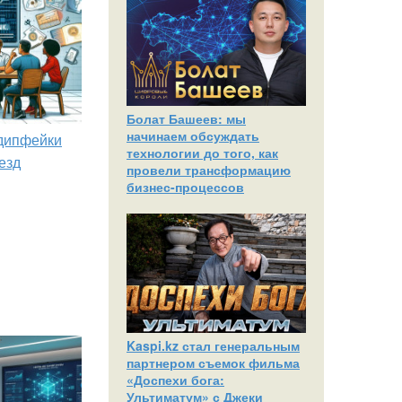
Болат Башеев: мы
начинаем обсуждать
 дипфейки
технологии до того, как
езд
провели трансформацию
бизнес-процессов
Kaspi.kz стал генеральным
партнером съемок фильма
«Доспехи бога:
Ультиматум» с Джеки