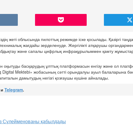
іздің жеті облысында пилоттық режимде іске қосылады. Қазіргі таңд
 техникалық жағдайы зерделенуде. Жергілікті атқарушы органдарме
жабдықтау және сапалы цифрлық инфрақұрылыммен қамту жұмыстар
шін оқытуды басқарудың ұлттық платформасын енгізу және ол плат
q Digital Mektebi» жобасының сәтті орындалуы ауыл балаларына бә
и капиталын дамытудың негізгі қозғаушы күшіне айналады.
и
Telegram
.
ыз Сүлейменованы қабылдады