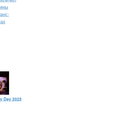
зины
анс-
тах
ty Day 2025