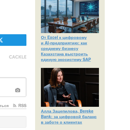
От Excel к цифровому
и AI‑предприятию: как
среднему бизнесу
Казахстана выстроить
единую экосистему SAP
ться
RSS
Алла Зацепилова, Bereke
Bank: за цифровой баланс
в заботе о клиентах