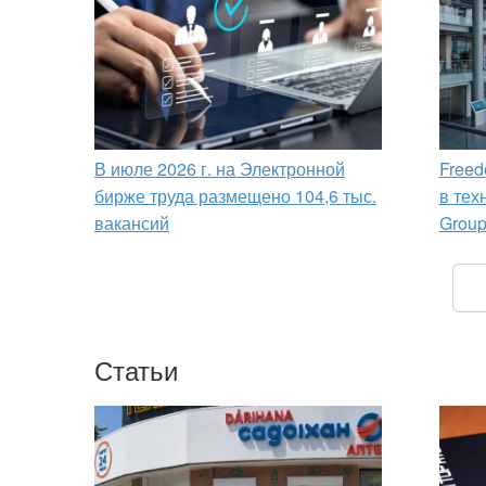
В июле 2026 г. на Электронной
Freed
бирже труда размещено 104,6 тыс.
в тех
вакансий
Grou
Статьи