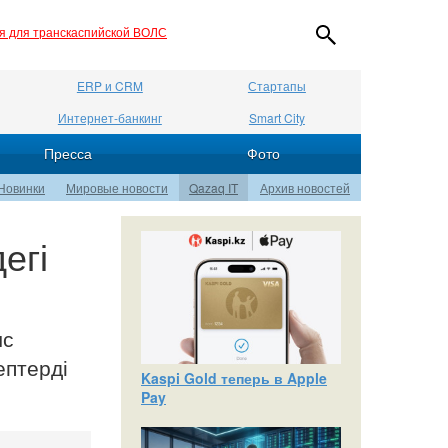
ия для транскаспийской ВОЛС
ERP и CRM
Стартапы
Интернет-банкинг
Smart City
Пресса
Фото
Новинки
Мировые новости
Qazaq IT
Архив новостей
егі
ыс
ептерді
Kaspi Gold теперь в Apple
Pay