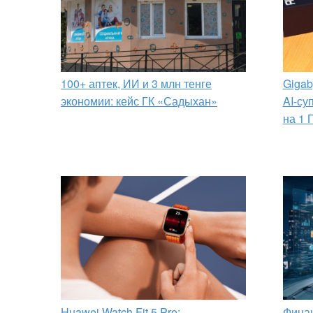
100+ аптек, ИИ и 3 млн тенге
Gigab
экономии: кейс ГК «Садыхан»
AI-су
на 1 
Huawei Watch Fit 5 Pro:
Финан