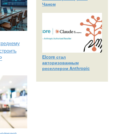
Чаном
 среднему
строить
Elcore стал
P
авторизованным
реселлером Anthropic
увеличил