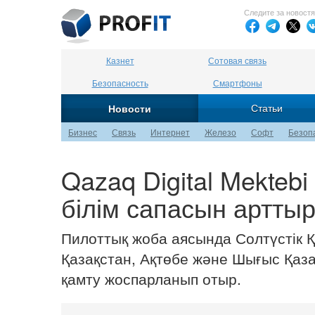
Следите за новост
Казнет
Сотовая связь
Безопасность
Смартфоны
Статьи
Новости
Бизнес
Связь
Интернет
Железо
Софт
Безоп
Qazaq Digital Mekteb
білім сапасын артты
Пилоттық жоба аясында Солтүстік Қ
Қазақстан, Ақтөбе және Шығыс Қаз
қамту жоспарланып отыр.