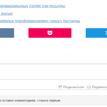
рламаларының тізілімі іске қосылды
п жатыр
а цифрлық платформалармен танысу басталды
Поделиться
Подписа
е оставил комментариев, станьте первым.