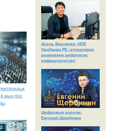
Асель Марченко, НПК
Нацбанка РК: итеративно
развиваем цифровую
инфраструктуру
лектрондық
,6 мың бос
ды
Цифровые короли:
Евгений Щербинин