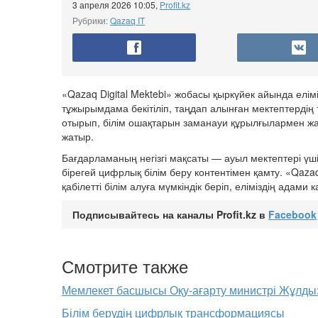
3 апреля 2026 10:05
,
Profit.kz
Рубрики:
Qazaq IT
«Qazaq Digital Mektebi» жобасы қыркүйек айында елім
тұжырымдама бекітіліп, таңдап алынған мектептердің
отырып, білім ошақтарын заманауи құрылғылармен 
жатыр.
Бағдарламаның негізгі мақсаты — ауыл мектептері ү
бірегей цифрлық білім беру контентімен қамту. «Qaza
қабілетті білім алуға мүмкіндік беріп, еліміздің адам
Подписывайтесь на каналы Profit.kz в
Facebook
Смотрите также
Мемлекет басшысы Оқу-ағарту министрі Жұлд
Білім берудің цифрлық трансформациясы