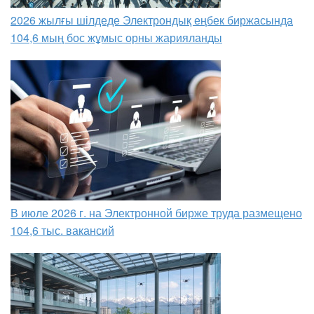
2026 жылғы шілдеде Электрондық еңбек биржасында
104,6 мың бос жұмыс орны жарияланды
В июле 2026 г. на Электронной бирже труда размещено
104,6 тыс. вакансий