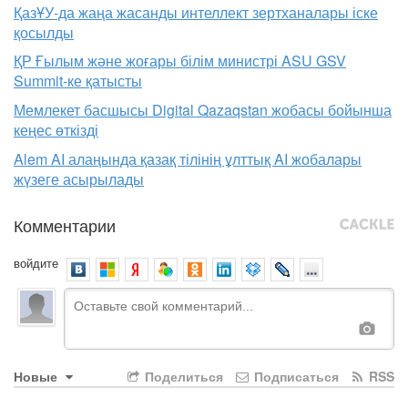
ҚазҰУ-да жаңа жасанды интеллект зертханалары іске
қосылды
ҚР Ғылым және жоғары білім министрі ASU GSV
Summit-ке қатысты
Мемлекет басшысы Digital Qazaqstan жобасы бойынша
кеңес өткізді
Alem AI алаңында қазақ тілінің ұлттық AI жобалары
жүзеге асырылады
Комментарии
войдите
Новые
Поделиться
Подписаться
RSS