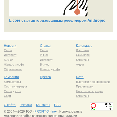
Elcore стал авторизованным реселлером Anthropic
Новости
Статьи
Календарь
Связь
Связь
Выставки
Интернет
Рынок
Семинары
Бизнес
Интернет
Конкурсы
Железо
и
софт
Бизнес
Акции
Образование
Железо
и
софт
Компании
Пресса
Фото
Компьютеры
Выставки и конференции
Сист. интеграция
Презентации
Связь
и
сети
Пресс-конференции
Софт
Конкурсы
О сайте
Реклама
Контакты
RSS
© 2004—2026 ТОО «
PROFIT Online
». Использование
материалов сайта возможно только при наличии