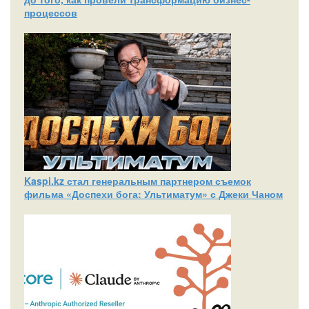
процессов
Kaspi.kz стал генеральным партнером съемок
фильма «Доспехи бога: Ультиматум» с Джеки Чаном