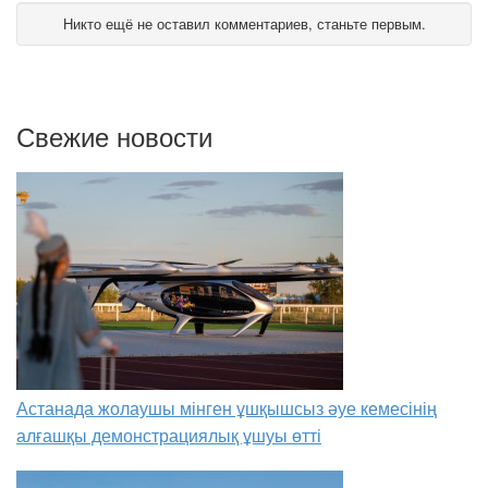
Никто ещё не оставил комментариев, станьте первым.
Свежие новости
Астанада жолаушы мінген ұшқышсыз әуе кемесінің
алғашқы демонстрациялық ұшуы өтті