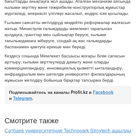
бағыттарды анықтауға жол ашады. Аталған механизм аясында
ғылыми-зерттеу және тәжірибелік-конструкторлық жұмыстар
жүргізіледі, өнеркәсіп үлгілері жасалып, өндіріс іске қосылады.
Ғылыми саясатты жетілдіруді көздейтін реформалар жалғасып
жатыр. Министрлік ғалымдарды мемлекет тарапынан
қолдауға, гранттар мен сыйлықтар беруге, ғылыми
тағылымдамаға жіберуге, сондай-ақ жас ғалымдарды
баспанамен қамтуға ерекше мән береді.
Кездесу соңында Мемлекет басшысы жоғары білім сапасын
арттыру, ғылыми зерттеулерді дамыту және оларды
коммерцияландыру, инновациялық қызметті ынталандыру,
инфрақұрылым мен шетелдік университет филиалдарының
жұмысын жетілдіру бойынша бірқатар тапсырма берді.
Подписывайтесь на каналы Profit.kz в
Facebook
и
Telegram
.
Смотрите также
Сәтбаев университетінде Technopark Stroytech ашылды