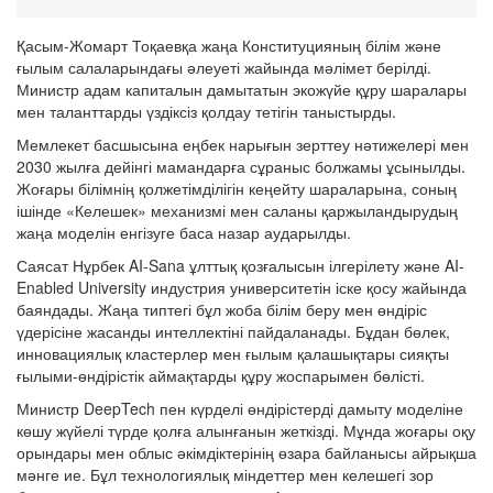
Қасым-Жомарт Тоқаевқа жаңа Конституцияның білім және
ғылым салаларындағы әлеуеті жайында мәлімет берілді.
Министр адам капиталын дамытатын экожүйе құру шаралары
мен таланттарды үздіксіз қолдау тетігін таныстырды.
Мемлекет басшысына еңбек нарығын зерттеу нәтижелері мен
2030 жылға дейінгі мамандарға сұраныс болжамы ұсынылды.
Жоғары білімнің қолжетімділігін кеңейту шараларына, соның
ішінде «Келешек» механизмі мен саланы қаржыландырудың
жаңа моделін енгізуге баса назар аударылды.
Саясат Нұрбек AI-Sana ұлттық қозғалысын ілгерілету және AI-
Enabled University индустрия университетін іске қосу жайында
баяндады. Жаңа типтегі бұл жоба білім беру мен өндіріс
үдерісіне жасанды интеллектіні пайдаланады. Бұдан бөлек,
инновациялық кластерлер мен ғылым қалашықтары сияқты
ғылыми-өндірістік аймақтарды құру жоспарымен бөлісті.
Министр DeepTech пен күрделі өндірістерді дамыту моделіне
көшу жүйелі түрде қолға алынғанын жеткізді. Мұнда жоғары оқу
орындары мен облыс әкімдіктерінің өзара байланысы айрықша
мәнге ие. Бұл технологиялық міндеттер мен келешегі зор