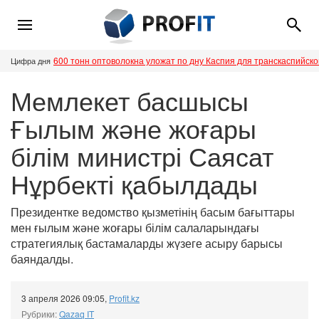
600 тонн оптоволокна уложат по дну Каспия для транскаспийск
Цифра дня
Мемлекет басшысы
Ғылым және жоғары
білім министрі Саясат
Нұрбекті қабылдады
Президентке ведомство қызметінің басым бағыттары
мен ғылым және жоғары білім салаларындағы
стратегиялық бастамаларды жүзеге асыру барысы
баяндалды.
3 апреля 2026 09:05
,
Profit.kz
Рубрики:
Qazaq IT