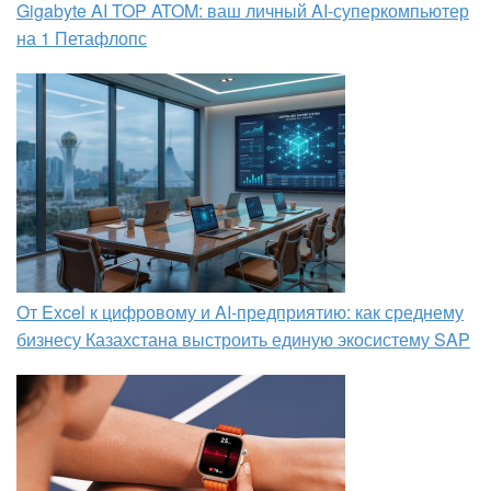
Gigabyte AI TOP ATOM: ваш личный AI-суперкомпьютер
на 1 Петафлопс
От Excel к цифровому и AI‑предприятию: как среднему
бизнесу Казахстана выстроить единую экосистему SAP