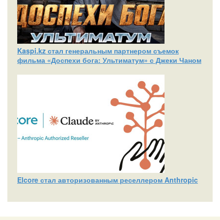
Kaspi.kz стал генеральным партнером съемок
фильма «Доспехи бога: Ультиматум» с Джеки Чаном
Elcore стал авторизованным реселлером Anthropic