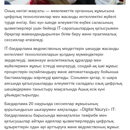
Оның негізгі мақсаты — мемлекеттік органның жұмысына
цифрлық технологиялар мен жасанды интеллектіні жүйелі
түрде енгізу. Бес күн ішінде әлеуметтік-еңбек саласының
қызметкерлері үшін бейінді IT-сарапшылардың қатысуымен
бірқатар мамандандырылған білім беру және практикалық
сессиялар өткізіледі.
IT-бағдарлама ведомствоның міндеттерін шешуде жасанды
интеллект технологияларын қолдану мүмкіндіктерін
зерделеуді, заманауи аналитикалық құралдар мен
жүйелермен жұмыс істеуді меңгеруді, сондай-ақ ішкі жұмыс
процестерін оңтайландыру және автоматтандыру бойынша
бастамаларды әзірлеуді қамтиды. Сонымен қатар, іс-шара
аясында қатысушыларды әлеуметтік саладағы озық цифрлық
шешімдермен таныстыру мақсатында Ашық есік күні
ұйымдастырылды.
Бағдарлама 20 наурызда сессиялар жұмысының
қорытындысын шығарумен аяқталады. «Digital Nauryz» IT-
бағдарламасы барысында жинақталған тәжірибе мен
қатысушылар айтқан идеялар қызметкерлердің цифрлық
құзыреттерін одан әрі арттыруға және ведомствоның жұмыс