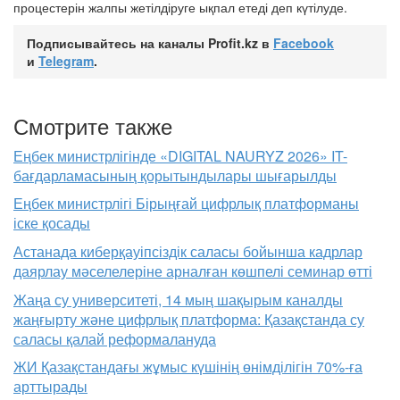
процестерін жалпы жетілдіруге ықпал етеді деп күтілуде.
Подписывайтесь на каналы Profit.kz в
Facebook
и
Telegram
.
Смотрите также
Еңбек министрлігінде «DIGITAL NAURYZ 2026» IT-
бағдарламасының қорытындылары шығарылды
Еңбек министрлігі Бірыңғай цифрлық платформаны
іске қосады
Астанада киберқауіпсіздік саласы бойынша кадрлар
даярлау мәселелеріне арналған көшпелі семинар өтті
Жаңа су университеті, 14 мың шақырым каналды
жаңғырту және цифрлық платформа: Қазақстанда су
саласы қалай реформалануда
ЖИ Қазақстандағы жұмыс күшінің өнімділігін 70%-ға
арттырады