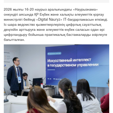
2026 жылғы 16-20 наурыз аралығындағы «Наурызнама»
онкүндігі аясында ҚР Еңбек және халықты әлеуметтік қорғау
министрлігі бейінді «Digital Nauryz» IT-бағдарламасын өткізеді.
Іс-шара ведомство қызметкерлерінің цифрлық сауаттылық
деңгейін арттыруға және әлеуметтік-еңбек саласын одан әрі
цифрландыру бойынша практикалық бастамаларды әзірлеуге
бағытталған.