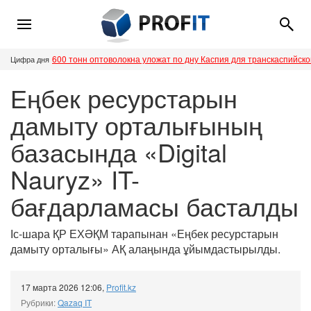
600 тонн оптоволокна уложат по дну Каспия для транскаспийск
Цифра дня
Еңбек ресурстарын
дамыту орталығының
базасында «Digital
Nauryz» IT-
бағдарламасы басталды
Іс-шара ҚР ЕХӘҚМ тарапынан «Еңбек ресурстарын
дамыту орталығы» АҚ алаңында ұйымдастырылды.
17 марта 2026 12:06
,
Profit.kz
Рубрики:
Qazaq IT