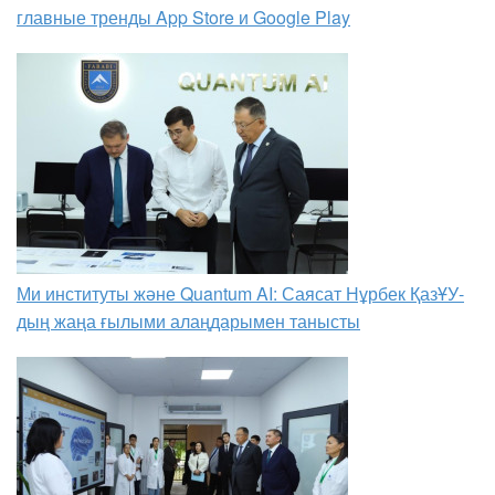
главные тренды App Store и Google Play
Ми институты және Quantum AI: Саясат Нұрбек ҚазҰУ-
дың жаңа ғылыми алаңдарымен танысты