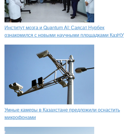
Институт мозга и Quantum AI: Саясат Нурбек
ознакомился с новыми научными площадками КазНУ
Умные камеры в Казахстане предложили оснастить
микрофонами