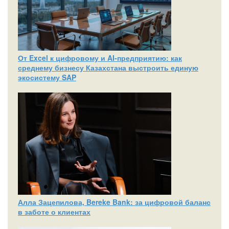
От Excel к цифровому и AI‑предприятию: как
среднему бизнесу Казахстана выстроить единую
экосистему SAP
Алла Зацепилова, Bereke Bank: за цифровой баланс
в заботе о клиентах