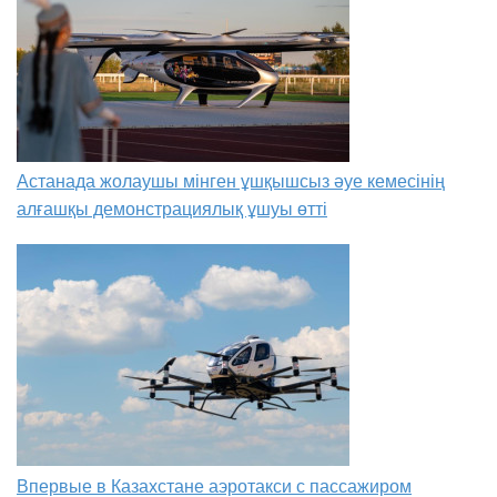
Астанада жолаушы мінген ұшқышсыз әуе кемесінің
алғашқы демонстрациялық ұшуы өтті
Впервые в Казахстане аэротакси с пассажиром