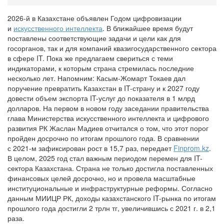
2026-й в Казахстане объявлен Годом цифровизации
и
искусственного интеллекта
. В ближайшее время будут
поставлены соответствующие задачи и цели как для
госорганов, так и для компаний квазигосударственного сектора
в сфере IT. Пока же предлагаем свериться с теми
индикаторами, к которым страна стремилась последние
несколько лет. Напомним: Касым-Жомарт Токаев дал
поручение превратить Казахстан в IT-страну и к 2027 году
довести объем экспорта IT-услуг до показателя в 1 млрд
долларов. На первом в новом году заседании правительства
глава Министерства искусственного интеллекта и цифрового
развития РК Жаслан Мадиев отчитался о том, что этот порог
пройден досрочно по итогам прошлого года. В сравнении
с 2021-м зафиксирован рост в 15,7 раз, передает
Finprom.kz
.
В целом, 2025 год стал важным периодом перемен для IT-
сектора Казахстана. Страна не только достигла поставленных
финансовых целей досрочно, но и провела масштабные
институциональные и инфраструктурные реформы. Согласно
данным МИИЦР РК, доходы казахстанского IT-рынка по итогам
прошлого года достигли 2 трлн тг, увеличившись с 2021 г. в 2,1
раза.