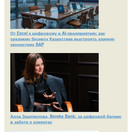
От Excel к цифровому и AI‑предприятию: как
среднему бизнесу Казахстана выстроить единую
экосистему SAP
Алла Зацепилова, Bereke Bank: за цифровой баланс
в заботе о клиентах