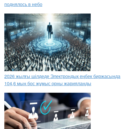
поднялось в небо
2026 жылғы шілдеде Электрондық еңбек биржасында
104,6 мың бос жұмыс орны жарияланды