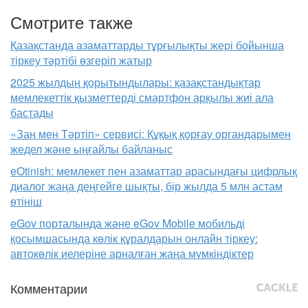
Смотрите также
Қазақстанда азаматтарды тұрғылықты жері бойынша
тіркеу тәртібі өзгеріп жатыр
2025 жылдың қорытындылары: қазақстандықтар
мемлекеттік қызметтерді смартфон арқылы жиі ала
бастады
«Заң мен Тәртіп» сервисі: Құқық қорғау органдарымен
жедел және ыңғайлы байланыс
eOtinish: мемлекет пен азаматтар арасындағы цифрлық
диалог жаңа деңгейге шықты, бір жылда 5 млн астам
өтініш
eGov порталында және eGov Mobile мобильді
қосымшасында көлік құралдарын онлайн тіркеу:
автокөлік иелеріне арналған жаңа мүмкіндіктер
Комментарии