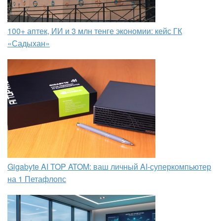
100+ аптек, ИИ и 3 млн тенге экономии: кейс ГК
«Садыхан»
Gigabyte AI TOP ATOM: ваш личный AI-суперкомпьютер
на 1 Петафлопс