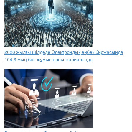
2026 жылғы шілдеде Электрондық еңбек биржасында
104,6 мың бос жұмыс орны жарияланды