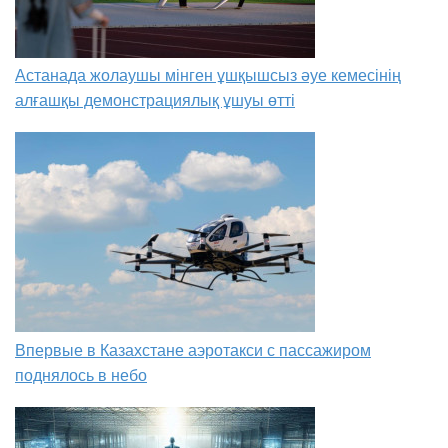
Астанада жолаушы мінген ұшқышсыз әуе кемесінің
алғашқы демонстрациялық ұшуы өтті
Впервые в Казахстане аэротакси с пассажиром
поднялось в небо