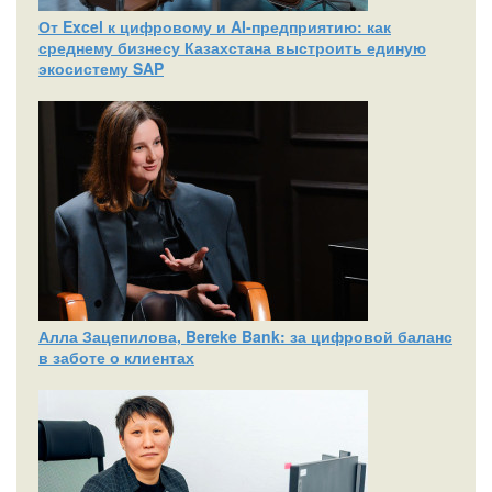
От Excel к цифровому и AI‑предприятию: как
среднему бизнесу Казахстана выстроить единую
экосистему SAP
Алла Зацепилова, Bereke Bank: за цифровой баланс
в заботе о клиентах