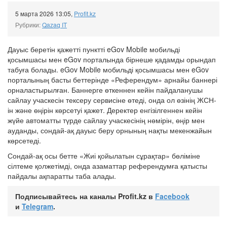
5 марта 2026 13:05
,
Profit.kz
Рубрики:
Qazaq IT
Дауыс беретін қажетті пунктті eGov Mobile мобильді
қосымшасы мен eGov порталында бірнеше қадамды орындап
табуға болады. eGov Mobile мобильді қосымшасы мен eGov
порталының басты беттерінде «Референдум» арнайы баннері
орналастырылған. Баннерге өткеннен кейін пайдаланушы
сайлау учаскесін тексеру сервисіне өтеді, онда ол өзінің ЖСН-
ін және өңірін көрсетуі қажет. Деректер енгізілгеннен кейін
жүйе автоматты түрде сайлау учаскесінің нөмірін, өңір мен
ауданды, сондай-ақ дауыс беру орнының нақты мекенжайын
көрсетеді.
Сондай-ақ осы бетте «Жиі қойылатын сұрақтар» бөліміне
сілтеме қолжетімді, онда азаматтар референдумға қатысты
пайдалы ақпаратты таба алады.
Подписывайтесь на каналы Profit.kz в
Facebook
и
Telegram
.