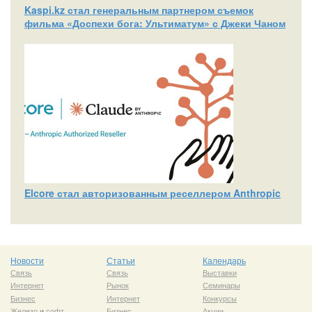
Kaspi.kz стал генеральным партнером съемок
фильма «Доспехи бога: Ультиматум» с Джеки Чаном
Elcore стал авторизованным реселлером Anthropic
Новости
Статьи
Календарь
Связь
Связь
Выставки
Интернет
Рынок
Семинары
Бизнес
Интернет
Конкурсы
Железо
и
софт
Бизнес
Акции