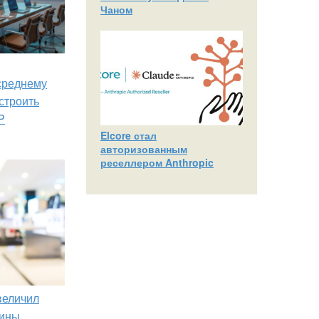
Чаном
 среднему
строить
P
Elcore стал
авторизованным
реселлером Anthropic
увеличил
зины