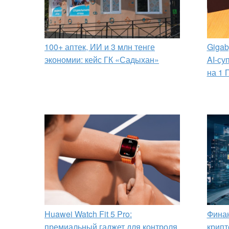
100+ аптек, ИИ и 3 млн тенге
Gigab
экономии: кейс ГК «Садыхан»
AI-су
на 1 
Huawei Watch Fit 5 Pro:
Финан
премиальный гаджет для контроля
крипт