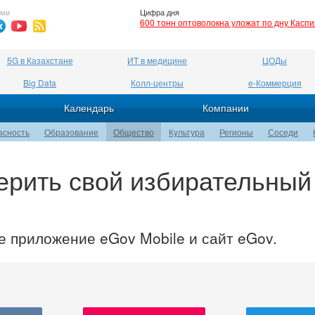
ями
Цифра дня
600 тонн оптоволокна уложат по дну Касп
5G в Казахстане
ИТ в медицине
ЦОДы
Big Data
Колл-центры
е-Коммерция
Календарь
Компании
асность
Образование
Общество
Культура
Регионы
Соседи
ерить свой избирательный
е приложение eGov Mobile и сайт eGov.