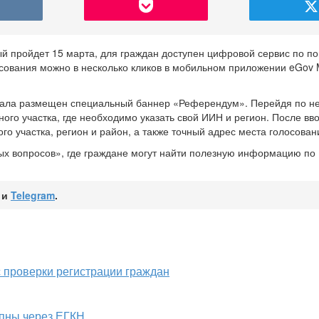
й пройдет 15 марта, для граждан доступен цифровой сервис по по
осования можно в несколько кликов в мобильном приложении eGov M
тала размещен специальный баннер «Референдум». Перейдя по н
ного участка, где необходимо указать свой ИИН и регион. После вв
о участка, регион и район, а также точный адрес места голосован
ых вопросов», где граждане могут найти полезную информацию по
и
Telegram
.
 проверки регистрации граждан
упны через ЕГКН