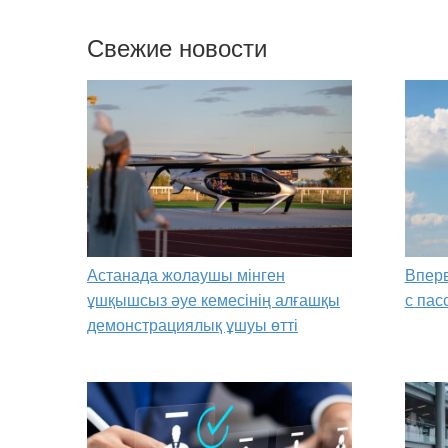
Свежие новости
Астанада жолаушы мінген
Вперв
ұшқышсыз әуе кемесінің алғашқы
с пас
демонстрациялық ұшуы өтті