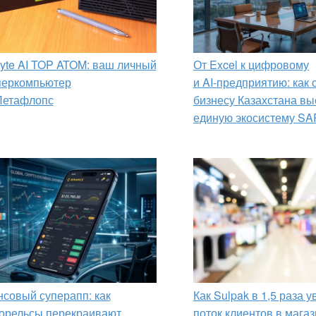
yte AI TOP ATOM: ваш личный
От Excel к цифровому
перкомпьютер
и AI‑предприятию: как
Петафлопс
бизнесу Казахстана вы
единую экосистему SA
совый суперапп: как
Как Sulpak в 1,5 раза 
орельсы перекраивают
поток клиентов в мага