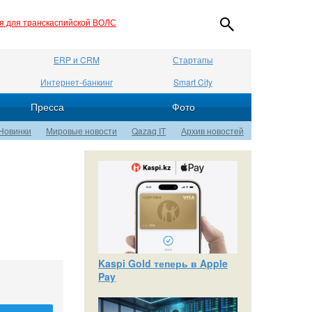
ия для транскаспийской ВОЛС
ERP и CRM
Стартапы
Интернет-банкинг
Smart City
Пресса
Фото
Новинки
Мировые новости
Qazaq IT
Архив новостей
Kaspi Gold теперь в Apple
Pay