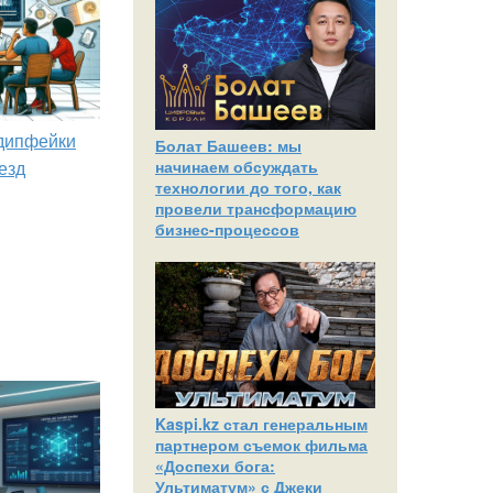
 дипфейки
Болат Башеев: мы
начинаем обсуждать
езд
технологии до того, как
провели трансформацию
бизнес-процессов
Kaspi.kz стал генеральным
партнером съемок фильма
«Доспехи бога:
Ультиматум» с Джеки