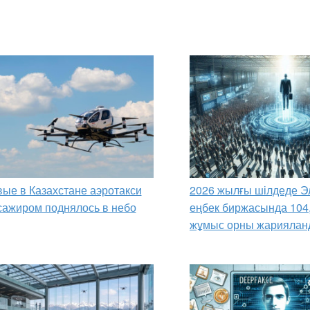
ые в Казахстане аэротакси
2026 жылғы шілдеде Э
сажиром поднялось в небо
еңбек биржасында 104
жұмыс орны жариялан