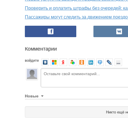
Проверить и оплатить штрафы без очередей: ка
Пассажиры могут следить за движением поездо
Комментарии
войдите
Новые
Никто ещё н