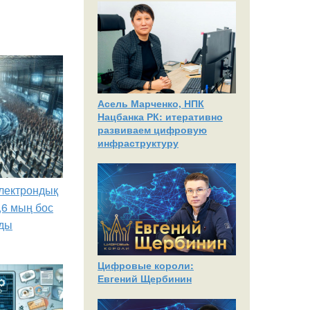
Асель Марченко, НПК
Нацбанка РК: итеративно
развиваем цифровую
инфраструктуру
лектрондық
,6 мың бос
ды
Цифровые короли:
Евгений Щербинин