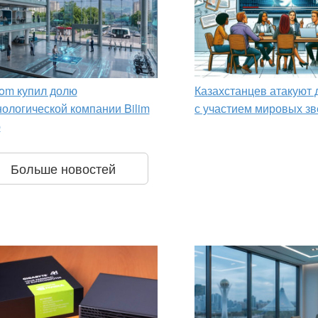
om купил долю
Казахстанцев атакуют
нологической компании Bilim
с участием мировых зв
p
Больше новостей