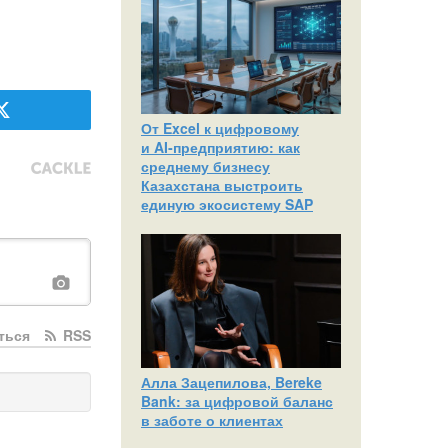
От Excel к цифровому
и AI‑предприятию: как
среднему бизнесу
Казахстана выстроить
единую экосистему SAP
ться
RSS
Алла Зацепилова, Bereke
Bank: за цифровой баланс
в заботе о клиентах