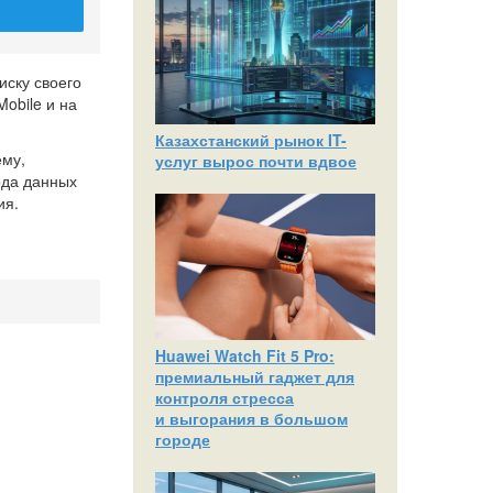
иску своего
obile и на
Казахстанский рынок IT-
ему,
услуг вырос почти вдвое
ода данных
ия.
Huawei Watch Fit 5 Pro:
премиальный гаджет для
контроля стресса
и выгорания в большом
городе