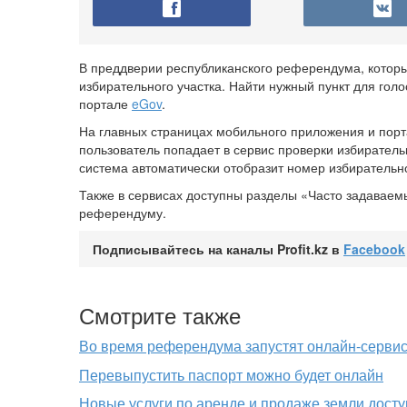
В преддверии республиканского референдума, которы
избирательного участка. Найти нужный пункт для гол
портале
eGov
.
На главных страницах мобильного приложения и пор
пользователь попадает в сервис проверки избиратель
система автоматически отобразит номер избирательног
Также в сервисах доступны разделы «Часто задаваем
референдуму.
Подписывайтесь на каналы Profit.kz в
Facebook
Смотрите также
Во время референдума запустят онлайн-сервис
Перевыпустить паспорт можно будет онлайн
Новые услуги по аренде и продаже земли дост