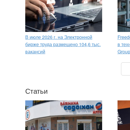
В июле 2026 г. на Электронной
Freed
бирже труда размещено 104,6 тыс.
в тех
вакансий
Grou
Статьи