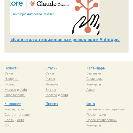
Elcore стал авторизованным реселлером Anthropic
Новости
Статьи
Календарь
Связь
Связь
Выставки
Интернет
Рынок
Семинары
Бизнес
Интернет
Конкурсы
Железо
и
софт
Бизнес
Акции
Образование
Железо
и
софт
Компании
Пресса
Фото
Компьютеры
Выставки и конференции
Сист. интеграция
Презентации
Связь
и
сети
Пресс-конференции
Софт
Конкурсы