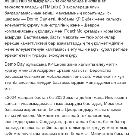
Astana Hub халықаралық технопаркінде инклюзивті
технологиялардың ITMLab 2.0 акселерациялық
бағдарламасының екінші маусымының қорытынды іс-
шарасы — Demo Day өтті. Жобаны ҚР Еңбек және халықты
әлеуметтік қорғау министрлігінің және «Шеврон»
компаниясының қолдауымен ITeachMe қоғамдық қоры іске
асыруда. Бастаманың басты мақсаты — технологиялар
ерекше қажеттіліктері бар азаматтардың тең қолжетімділігін
және әлеуметтенуін қамтамасыз ету үшін нақты құрал ретінде
әрекет ететін тұрақты экожүйені құру.
Demo Day жұмысына ҚР Еңбек және халықты әлеуметтік
қорғау министрі Асқарбек Ертаев қатысты. Ведомство
басшысы ұсынылған жобалармен танысып, мемлекеттік күн
тәртібі аясында мұндай бастамалардың маңыздылығын атап
өтті.
«2024 жылдан бастап біз 2030 жылға дейінгі жаңа Инклюзивті
саясат тұжырымдамасын іске асыруды бастадық. Мемлекет
басшысы жариялаған биылғы Цифрландыру жылы онымен
тығыз үйлеседі. Мемлекетке осындай технологиялық
шешімдер қажет. Сондықтан, гранттардан бөлек, біз жобалар
нарыққа шыққанға дейін оларға тәлімгерлік қолдау мен толық
сүйемелдеуді қамтамасыз ететін боламыз. Министрлік биылғы