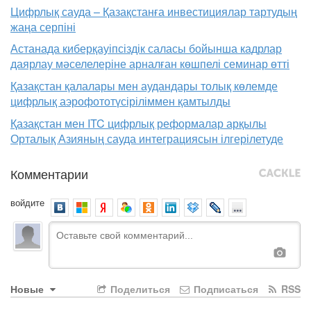
Цифрлық сауда – Қазақстанға инвестициялар тартудың
жаңа серпіні
Астанада киберқауіпсіздік саласы бойынша кадрлар
даярлау мәселелеріне арналған көшпелі семинар өтті
Қазақстан қалалары мен аудандары толық көлемде
цифрлық аэрофототүсіріліммен қамтылды
Қазақстан мен ITC цифрлық реформалар арқылы
Орталық Азияның сауда интеграциясын ілгерілетуде
Комментарии
войдите
Новые
Поделиться
Подписаться
RSS