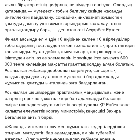
жылы бірқатар өзінің цифрлық шешімдерін енгізуде. Олардың
қатарында — мүгедектік тобын белгілеу кезінде жасанды
интеллектіні пайдалану, сондай-ақ инклюзивті жұмыспен
қамтуды дамыту үшін жұмыс орындарын квоталау тетігін
орталықтандыру бар», — деп атап өтті Асқарбек Ертаев.
Финал аясында еліміздің 10 өңірінен келген 10 әзірлеушілер
тобы өздерінің тестілеуден өткен технологиялық прототиптерін
таныстырды. Бұған дейін қатысушылар қатаң конкурстық
іріктеуден өтіп, өз әзірлемелерін іс жүзінде іске асыруға 600
000 теңге көлемінде мақсатты гранттық қолдау алған болатын.
Ұсынылған жобалар дербестікті кеңейтуге, сенсорлық
дағдыларды дамытуға және мүгедектігі бар адамдарды
жұмыспен қамтуды ынталандыруға бағдарланған.
Ұсынылған шешімдердің практикалық маңыздылығы және
олардың ерекше қажеттіліктері бар адамдарды белсенді
өмірге ықпалдастыруға тигізетін әсері туралы ҚР Еңбек және
халықты әлеуметтік қорғау министрінің кеңесшісі Захира
Беғалиева айтып берді.
«Жасанды интеллект оқу мен жұмыстағы кедергілерді жоя
отырып, мүгедектігі бар адамдардың өмірін түбегейлі
өзгертеді. Әлеуметтік инновациялар көбінесе ерекше