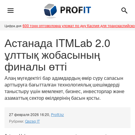
600 тонн оптоволокна уложат по дну Каспия для транскаспийск
Цифра дня
Астанада ITMLab 2.0
ұлттық жобасының
финалы өтті
Алаң мүгедектігі бар адамдардың өмір сүру сапасын
арттыруға бағытталған технологиялық шешімдерді
таныстыру үшін мемлекет, бизнес, инвесторлар және
азаматтық сектор өкілдерінің басын қосты.
27 февраля 2026 16:20
,
Profit.kz
Рубрики:
Qazaq IT