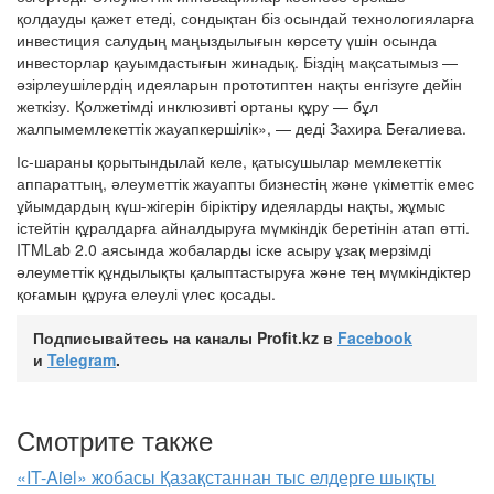
қолдауды қажет етеді, сондықтан біз осындай технологияларға
инвестиция салудың маңыздылығын көрсету үшін осында
инвесторлар қауымдастығын жинадық. Біздің мақсатымыз —
әзірлеушілердің идеяларын прототиптен нақты енгізуге дейін
жеткізу. Қолжетімді инклюзивті ортаны құру — бұл
жалпымемлекеттік жауапкершілік», — деді Захира Беғалиева.
Іс-шараны қорытындылай келе, қатысушылар мемлекеттік
аппараттың, әлеуметтік жауапты бизнестің және үкіметтік емес
ұйымдардың күш-жігерін біріктіру идеяларды нақты, жұмыс
істейтін құралдарға айналдыруға мүмкіндік беретінін атап өтті.
ITMLab 2.0 аясында жобаларды іске асыру ұзақ мерзімді
әлеуметтік құндылықты қалыптастыруға және тең мүмкіндіктер
қоғамын құруға елеулі үлес қосады.
Подписывайтесь на каналы Profit.kz в
Facebook
и
Telegram
.
Смотрите также
«IT-Aiel» жобасы Қазақстаннан тыс елдерге шықты