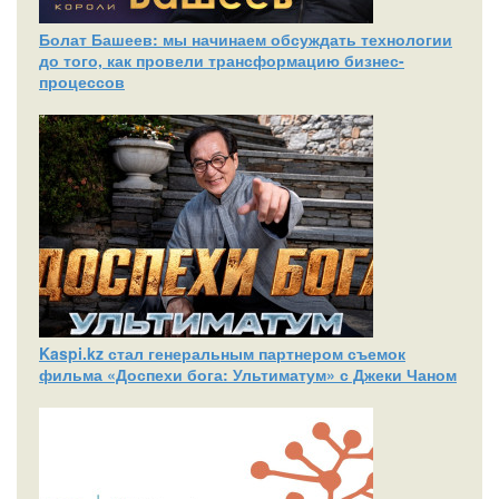
Болат Башеев: мы начинаем обсуждать технологии
до того, как провели трансформацию бизнес-
процессов
Kaspi.kz стал генеральным партнером съемок
фильма «Доспехи бога: Ультиматум» с Джеки Чаном