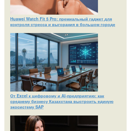
Huawei Watch Fit 5 Pro: премиальный гаджет для
контроля стресса и выгорания в большом городе
От Excel к цифровому и AI‑предприятию: как
среднему бизнесу Казахстана выстроить единую
экосистему SAP