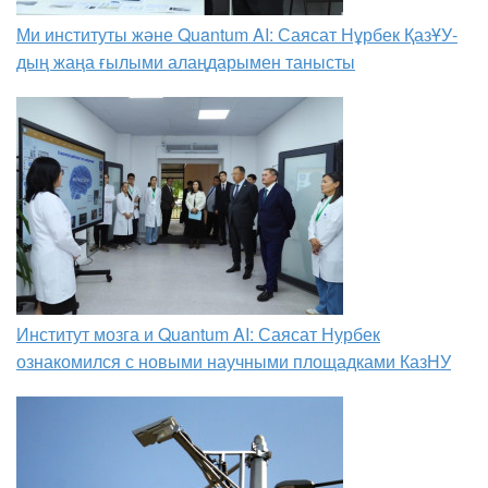
Ми институты және Quantum AI: Саясат Нұрбек ҚазҰУ-
дың жаңа ғылыми алаңдарымен танысты
Институт мозга и Quantum AI: Саясат Нурбек
ознакомился с новыми научными площадками КазНУ