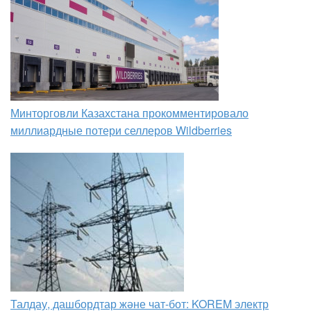
Минторговли Казахстана прокомментировало
миллиардные потери селлеров Wildberries
Талдау, дашбордтар және чат-бот: KOREM электр