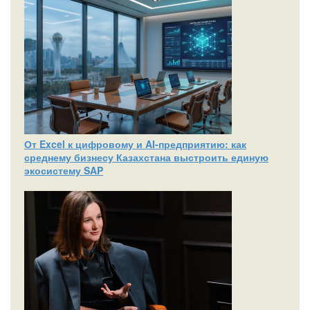
От Excel к цифровому и AI‑предприятию: как
среднему бизнесу Казахстана выстроить единую
экосистему SAP