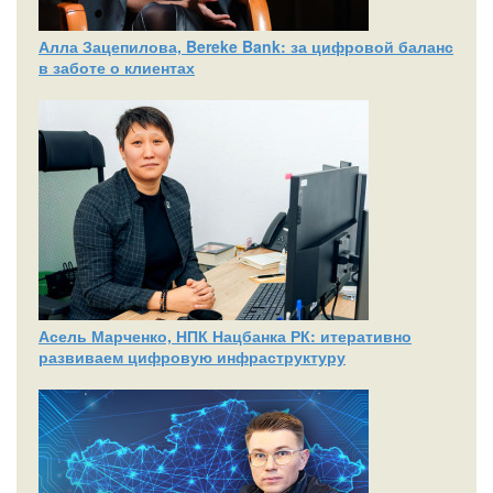
Алла Зацепилова, Bereke Bank: за цифровой баланс
в заботе о клиентах
Асель Марченко, НПК Нацбанка РК: итеративно
развиваем цифровую инфраструктуру