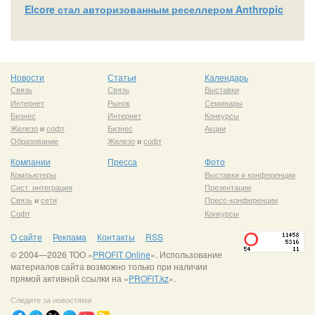
Elcore стал авторизованным реселлером Anthropic
Новости
Статьи
Календарь
Связь
Связь
Выставки
Интернет
Рынок
Семинары
Бизнес
Интернет
Конкурсы
Железо
и
софт
Бизнес
Акции
Образование
Железо
и
софт
Компании
Пресса
Фото
Компьютеры
Выставки и конференции
Сист. интеграция
Презентации
Связь
и
сети
Пресс-конференции
Софт
Конкурсы
О сайте
Реклама
Контакты
RSS
© 2004—2026 ТОО «
PROFIT Online
». Использование
материалов сайта возможно только при наличии
прямой активной ссылки на «
PROFIT.kz
».
Следите за новостями