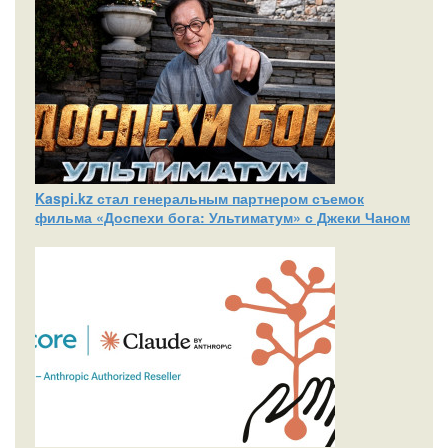
Kaspi.kz стал генеральным партнером съемок
фильма «Доспехи бога: Ультиматум» с Джеки Чаном