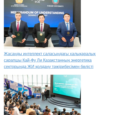
Жасанды интеллект саласындағы халықаралық
сарапшы Кай-Фу Ли Қазақстанның энергетика
секторында ЖИ қолдану тәжірибесімен бөлісті