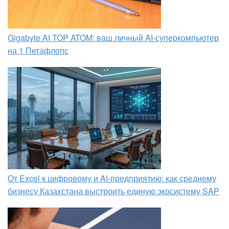
Gigabyte AI TOP ATOM: ваш личный AI-суперкомпьютер
на 1 Петафлопс
От Excel к цифровому и AI‑предприятию: как среднему
бизнесу Казахстана выстроить единую экосистему SAP