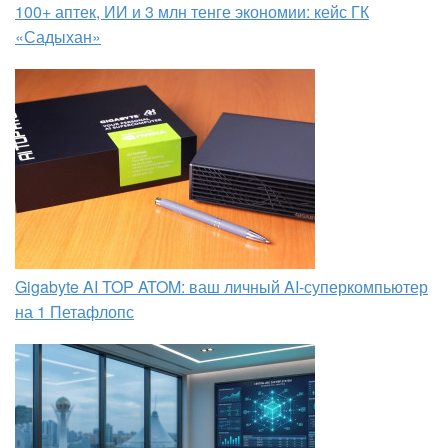
100+ аптек, ИИ и 3 млн тенге экономии: кейс ГК
«Садыхан»
Gigabyte AI TOP ATOM: ваш личный AI-суперкомпьютер
на 1 Петафлопс