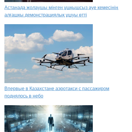
Астанада жолаушы мінген ұшқышсыз әуе кемесінің
алғашқы демонстрациялық ұшуы өтті
Впервые в Казахстане аэротакси с пассажиром
поднялось в небо