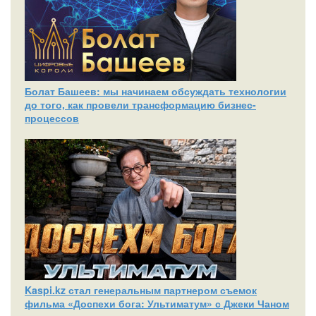
Болат Башеев: мы начинаем обсуждать технологии
до того, как провели трансформацию бизнес-
процессов
Kaspi.kz стал генеральным партнером съемок
фильма «Доспехи бога: Ультиматум» с Джеки Чаном