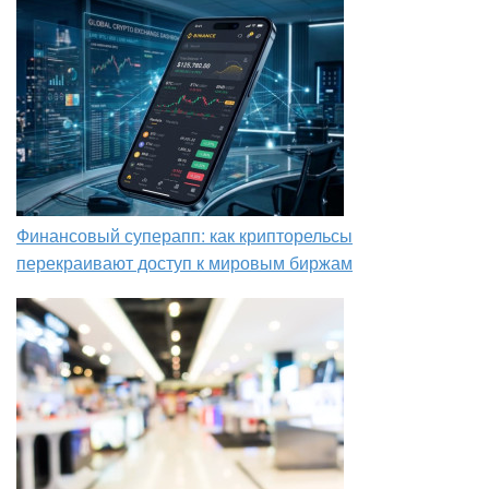
Финансовый суперапп: как крипторельсы
перекраивают доступ к мировым биржам