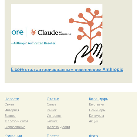
Elcore стал авторизованным реселлером Anthropic
Новости
Статьи
Календарь
Связь
Связь
Выставки
Интернет
Рынок
Семинары
Бизнес
Интернет
Конкурсы
Железо
и
софт
Бизнес
Акции
Образование
Железо
и
софт
Компании
Пресса
Фото