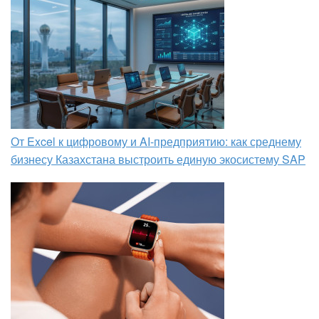
От Excel к цифровому и AI‑предприятию: как среднему
бизнесу Казахстана выстроить единую экосистему SAP