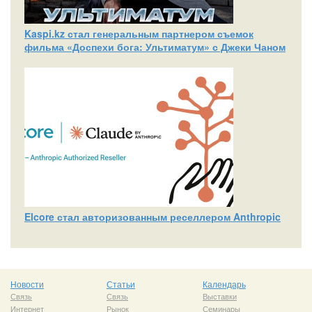
Kaspi.kz стал генеральным партнером съемок
фильма «Доспехи бога: Ультиматум» с Джеки Чаном
Elcore стал авторизованным реселлером Anthropic
Новости
Статьи
Календарь
Связь
Связь
Выставки
Интернет
Рынок
Семинары