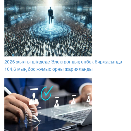
2026 жылғы шілдеде Электрондық еңбек биржасында
104,6 мың бос жұмыс орны жарияланды