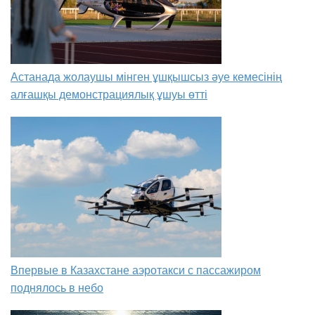
Астанада жолаушы мінген ұшқышсыз әуе кемесінің
алғашқы демонстрациялық ұшуы өтті
Впервые в Казахстане аэротакси с пассажиром
поднялось в небо