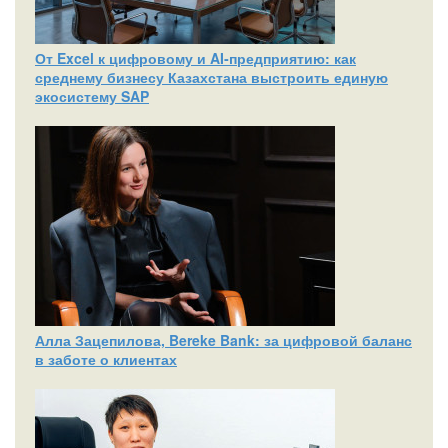
От Excel к цифровому и AI‑предприятию: как
среднему бизнесу Казахстана выстроить единую
экосистему SAP
Алла Зацепилова, Bereke Bank: за цифровой баланс
в заботе о клиентах