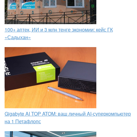
100+ аптек, ИИ и 3 млн тенге экономии: кейс ГК
«Садыхан»
Gigabyte AI TOP ATOM: ваш личный AI-суперкомпьютер
на 1 Петафлопс