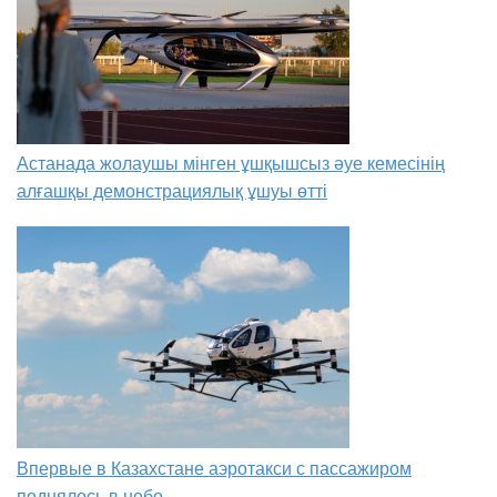
Астанада жолаушы мінген ұшқышсыз әуе кемесінің
алғашқы демонстрациялық ұшуы өтті
Впервые в Казахстане аэротакси с пассажиром
поднялось в небо