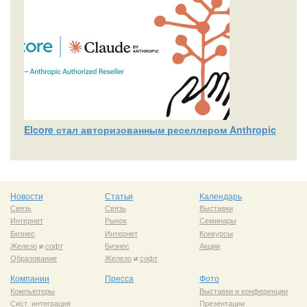
Elcore стал авторизованным реселлером Anthropic
Новости
Статьи
Календарь
Связь
Связь
Выставки
Интернет
Рынок
Семинары
Бизнес
Интернет
Конкурсы
Железо
и
софт
Бизнес
Акции
Образование
Железо
и
софт
Компании
Пресса
Фото
Компьютеры
Выставки и конференции
Сист. интеграция
Презентации