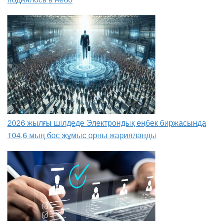
2026 жылғы шілдеде Электрондық еңбек биржасында
104,6 мың бос жұмыс орны жарияланды