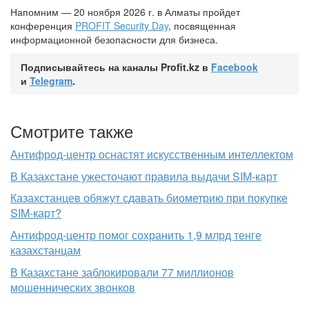
Напомним — 20 ноября 2026 г. в Алматы пройдет
конференция
PROFIT Security Day
, посвященная
информационной безопасности для бизнеса.
Подписывайтесь на каналы Profit.kz в
Facebook
и
Telegram
.
Смотрите также
Антифрод-центр оснастят искусственным интеллектом
В Казахстане ужесточают правила выдачи SIM-карт
Казахстанцев обяжут сдавать биометрию при покупке
SIM-карт?
Антифрод-центр помог сохранить 1,9 млрд тенге
казахстанцам
В Казахстане заблокировали 77 миллионов
мошеннических звонков