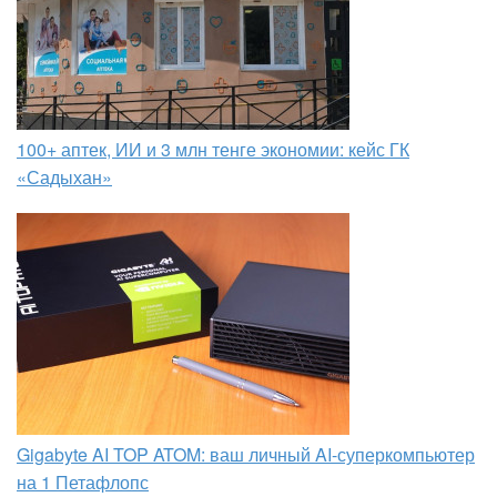
100+ аптек, ИИ и 3 млн тенге экономии: кейс ГК
«Садыхан»
Gigabyte AI TOP ATOM: ваш личный AI-суперкомпьютер
на 1 Петафлопс