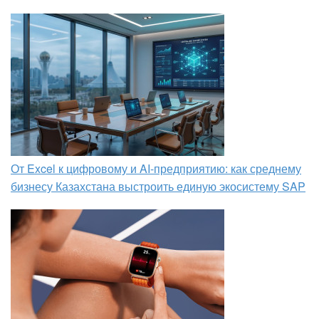
От Excel к цифровому и AI‑предприятию: как среднему
бизнесу Казахстана выстроить единую экосистему SAP