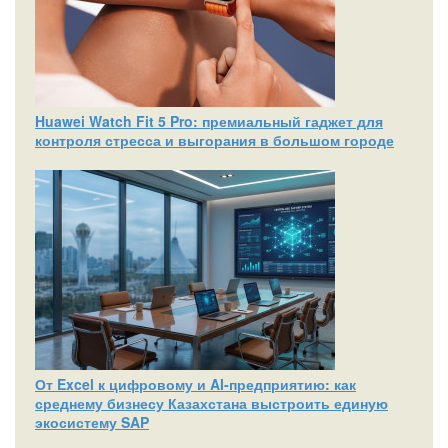
Huawei Watch Fit 5 Pro: премиальный гаджет для
контроля стресса и выгорания в большом городе
От Excel к цифровому и AI‑предприятию: как
среднему бизнесу Казахстана выстроить единую
экосистему SAP