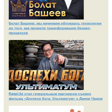
Болат Башеев: мы начинаем обсуждать технологии
до того, как провели трансформацию бизнес-
процессов
Kaspi.kz стал генеральным партнером съемок
фильма «Доспехи бога: Ультиматум» с Джеки Чаном