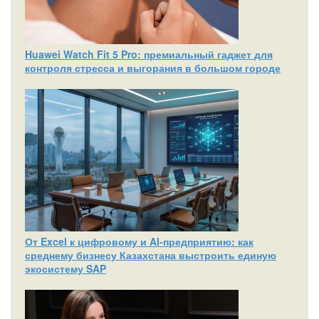
Huawei Watch Fit 5 Pro: премиальный гаджет для
контроля стресса и выгорания в большом городе
От Excel к цифровому и AI‑предприятию: как
среднему бизнесу Казахстана выстроить единую
экосистему SAP