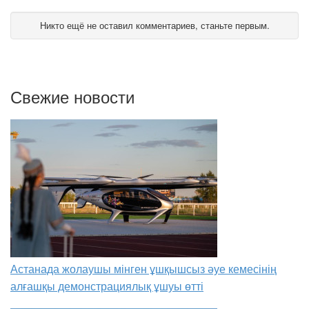
Никто ещё не оставил комментариев, станьте первым.
Свежие новости
Астанада жолаушы мінген ұшқышсыз әуе кемесінің
алғашқы демонстрациялық ұшуы өтті