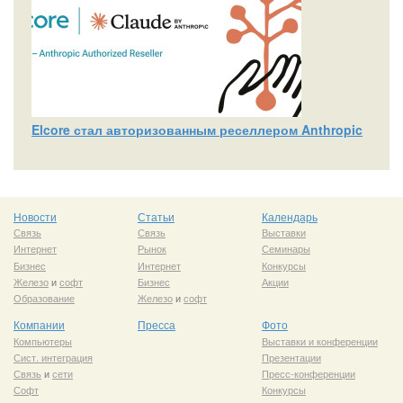
Elcore стал авторизованным реселлером Anthropic
Новости
Статьи
Календарь
Связь
Связь
Выставки
Интернет
Рынок
Семинары
Бизнес
Интернет
Конкурсы
Железо
и
софт
Бизнес
Акции
Образование
Железо
и
софт
Компании
Пресса
Фото
Компьютеры
Выставки и конференции
Сист. интеграция
Презентации
Связь
и
сети
Пресс-конференции
Софт
Конкурсы