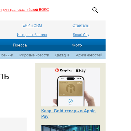
ия для транскаспийской ВОЛС
ERP и CRM
Стартапы
Интернет-банкинг
Smart City
Пресса
Фото
Новинки
Мировые новости
Qazaq IT
Архив новостей
ль
Kaspi Gold теперь в Apple
Pay