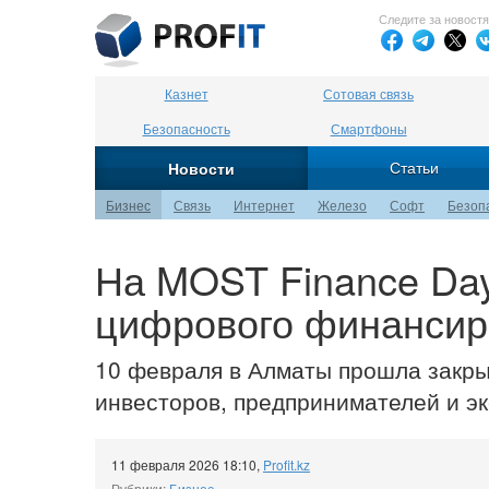
Следите за новост
Казнет
Сотовая связь
Безопасность
Смартфоны
Статьи
Новости
Бизнес
Связь
Интернет
Железо
Софт
Безоп
На MOST Finance Da
цифрового финанси
10 февраля в Алматы прошла закры
инвесторов, предпринимателей и э
11 февраля 2026 18:10
,
Profit.kz
Рубрики:
Бизнес