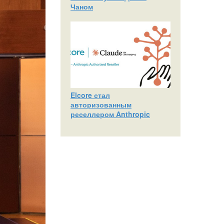
Чаном
Elcore стал
авторизованным
реселлером Anthropic