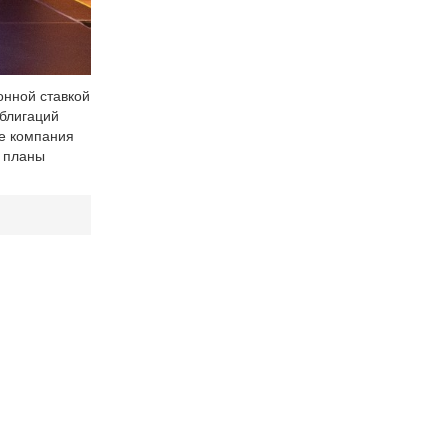
онной ставкой
блигаций
де компания
и планы