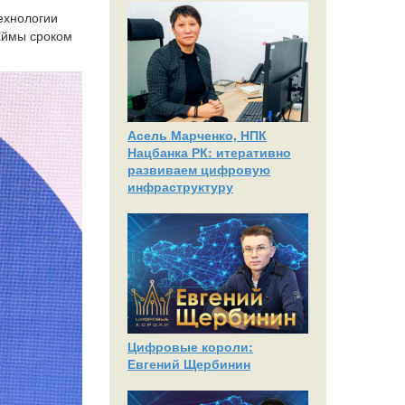
ехнологии
аймы сроком
Асель Марченко, НПК
Нацбанка РК: итеративно
развиваем цифровую
инфраструктуру
Цифровые короли:
Евгений Щербинин