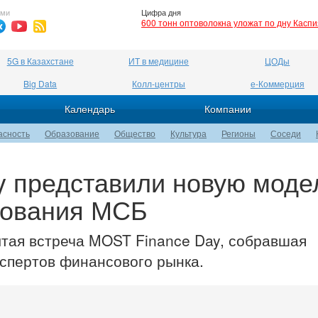
ями
Цифра дня
600 тонн оптоволокна уложат по дну Касп
5G в Казахстане
ИТ в медицине
ЦОДы
Big Data
Колл-центры
е-Коммерция
Календарь
Компании
асность
Образование
Общество
Культура
Регионы
Соседи
y представили новую моде
рования МСБ
тая встреча MOST Finance Day, собравшая
кспертов финансового рынка.