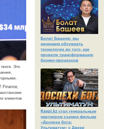
Болат Башеев: мы
начинаем обсуждать
технологии до того, как
провели трансформацию
бизнес-процессов
тенге. Это
шения,
торными.
 Finance,
захстанские
ло клиентов
Kaspi.kz стал генеральным
партнером съемок фильма
«Доспехи бога:
Ультиматум» с Джеки