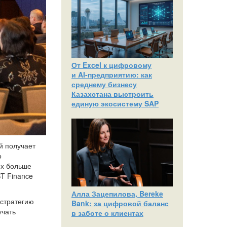
От Excel к цифровому
и AI‑предприятию: как
среднему бизнесу
Казахстана выстроить
единую экосистему SAP
й получает
о
их больше
ST Finance
Алла Зацепилова, Bereke
 стратегию
Bank: за цифровой баланс
учать
в заботе о клиентах