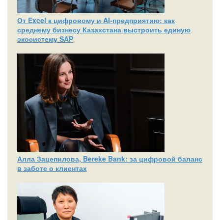
От Excel к цифровому и AI‑предприятию: как
среднему бизнесу Казахстана выстроить единую
экосистему SAP
Алла Зацепилова, Bereke Bank: за цифровой баланс
в заботе о клиентах