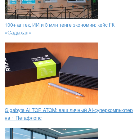
100+ аптек, ИИ и 3 млн тенге экономии: кейс ГК
«Садыхан»
Gigabyte AI TOP ATOM: ваш личный AI-суперкомпьютер
на 1 Петафлопс