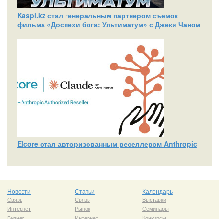
Kaspi.kz стал генеральным партнером съемок
фильма «Доспехи бога: Ультиматум» с Джеки Чаном
Elcore стал авторизованным реселлером Anthropic
Новости
Статьи
Календарь
Связь
Связь
Выставки
Интернет
Рынок
Семинары
Бизнес
Интернет
Конкурсы