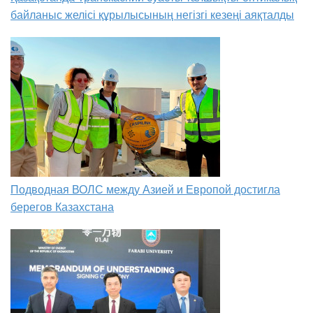
байланыс желісі құрылысының негізгі кезеңі аяқталды
Подводная ВОЛС между Азией и Европой достигла
берегов Казахстана