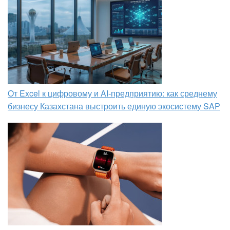
От Excel к цифровому и AI‑предприятию: как среднему
бизнесу Казахстана выстроить единую экосистему SAP