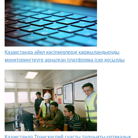
Қазақстанда әйел кәсіпкерлерді қаржыландыруды
мониторингтеуге арналған платформа іске қосылды
Қазақстанда Транскаспий суасты талшықты-оптикалық