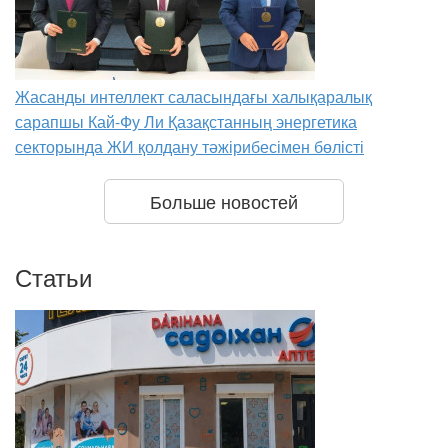
Жасанды интеллект саласындағы халықаралық
сарапшы Кай-Фу Ли Қазақстанның энергетика
секторында ЖИ қолдану тәжірибесімен бөлісті
Больше новостей
Статьи