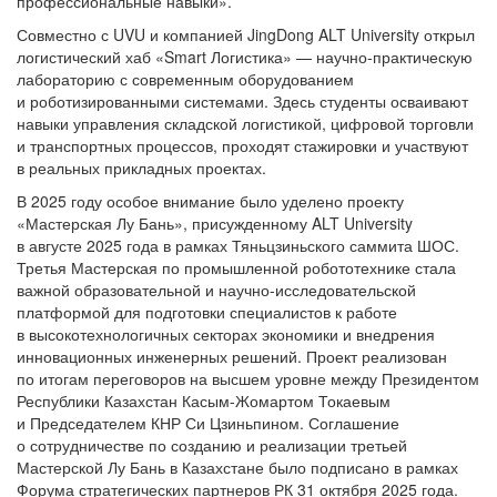
профессиональные навыки».
Совместно с UVU и компанией JingDong ALT University открыл
логистический хаб «Smart Логистика» — научно-практическую
лабораторию с современным оборудованием
и роботизированными системами. Здесь студенты осваивают
навыки управления складской логистикой, цифровой торговли
и транспортных процессов, проходят стажировки и участвуют
в реальных прикладных проектах.
В 2025 году особое внимание было уделено проекту
«Мастерская Лу Бань», присужденному ALT University
в августе 2025 года в рамках Тяньцзиньского саммита ШОС.
Третья Мастерская по промышленной робототехнике стала
важной образовательной и научно-исследовательской
платформой для подготовки специалистов к работе
в высокотехнологичных секторах экономики и внедрения
инновационных инженерных решений. Проект реализован
по итогам переговоров на высшем уровне между Президентом
Республики Казахстан Касым-Жомартом Токаевым
и Председателем КНР Си Цзиньпином. Соглашение
о сотрудничестве по созданию и реализации третьей
Мастерской Лу Бань в Казахстане было подписано в рамках
Форума стратегических партнеров РК 31 октября 2025 года.