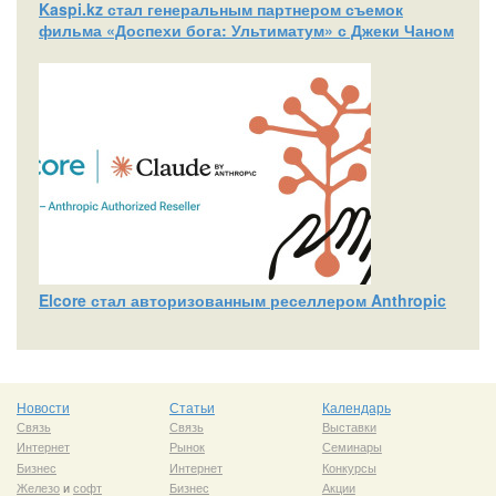
Kaspi.kz стал генеральным партнером съемок
фильма «Доспехи бога: Ультиматум» с Джеки Чаном
Elcore стал авторизованным реселлером Anthropic
Новости
Статьи
Календарь
Связь
Связь
Выставки
Интернет
Рынок
Семинары
Бизнес
Интернет
Конкурсы
Железо
и
софт
Бизнес
Акции