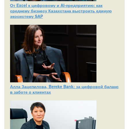
От Excel к цифровому и AI‑предприятию: как
среднему бизнесу Казахстана выстроить единую
экосистему SAP
Алла Зацепилова, Bereke Bank: за цифровой баланс
в заботе о клиентах