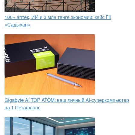
100+ аптек, ИИ и 3 млн тенге экономии: кейс ГК
«Садыхан»
Gigabyte AI TOP ATOM: ваш личный AI-суперкомпьютер
на 1 Петафлопс