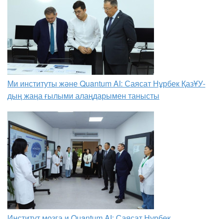
Ми институты және Quantum AI: Саясат Нұрбек ҚазҰУ-
дың жаңа ғылыми алаңдарымен танысты
Институт мозга и Quantum AI: Саясат Нурбек