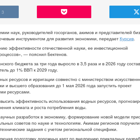
3
ии наук, руководителей госорганов, акимов и представителей биз
ключевым инструментом для развития экономики, передает
Курсив
.
нию эффективности отечественной науки, ее инвестиционной
процессов», — пояснил Бектенов.
ского бюджета за три года выросло в 3,5 раза и в 2026 году соста
тель до 1% ВВП к 2029 году.
ных ресурсов и ирригации совместно с министерством искусственн
ки и высшего образования до 1 мая 2026 года запустить проект
ыми ресурсами.
овысить эффективность использования водных ресурсов, прогнозир
ения климата и роста потребления воды.
научных разработок в экономику, формирование новой модели при
альных советов по науке и технологиям. Акимам регионов поручили
о-технические задания с учетом региональной специфики.
ключая подготовку дорожных карт по внедрению прикладных разраб