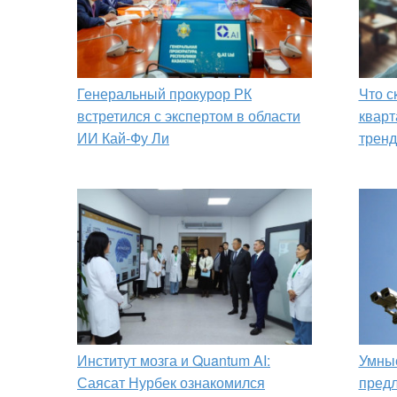
Генеральный прокурор РК
Что с
встретился с экспертом в области
кварт
ИИ Кай-Фу Ли
тренд
Институт мозга и Quantum AI:
Умные
Саясат Нурбек ознакомился
предл