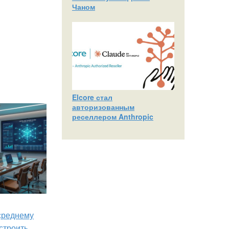
Чаном
Elcore стал
авторизованным
реселлером Anthropic
 среднему
строить