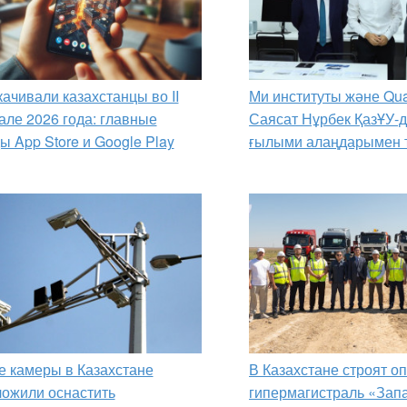
качивали казахстанцы во II
Ми институты және Qua
але 2026 года: главные
Саясат Нұрбек ҚазҰУ-
ы App Store и Google Play
ғылыми алаңдарымен 
 камеры в Казахстане
В Казахстане строят о
ожили оснастить
гипермагистраль «Зап