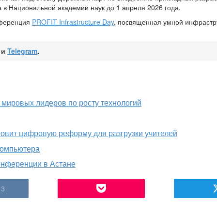
 в Национальной академии наук до 1 апреля 2026 года.
нференция
PROFIT Infrastructure Day
, посвященная умной инфрастр
и
Telegram
.
 мировых лидеров по росту технологий
овит цифровую реформу для разгрузки учителей
компьютера
онференции в Астане
3