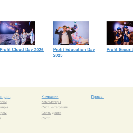
Profit Cloud Day 2026
Profit Education Day
Profit Securi
2025
ендарь
Компании
Пресса
авки
Компьютеры
инары
Сист. интеграция
урсы
Связь
и
сети
и
Софт