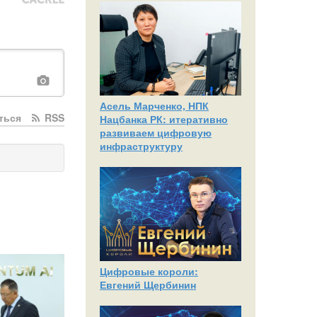
Асель Марченко, НПК
ться
RSS
Нацбанка РК: итеративно
развиваем цифровую
инфраструктуру
Цифровые короли:
Евгений Щербинин