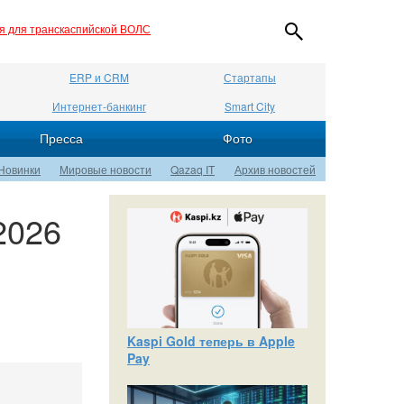
ия для транскаспийской ВОЛС
ERP и CRM
Стартапы
Интернет-банкинг
Smart City
Пресса
Фото
Новинки
Мировые новости
Qazaq IT
Архив новостей
2026
Kaspi Gold теперь в Apple
Pay