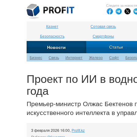
Следите за новост
Казнет
Сотовая связь
Безопасность
Смартфоны
Статьи
Новости
Бизнес
Связь
Интернет
Железо
Софт
Безоп
Проект по ИИ в водн
года
Премьер-министр Олжас Бектенов п
искусственного интеллекта в упра
3 февраля 2026 16:00
,
Profit.kz
Рубрики:
Общество