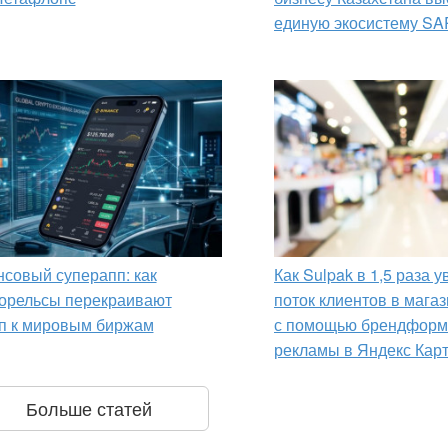
единую экосистему SA
совый суперапп: как
Как Sulpak в 1,5 раза 
орельсы перекраивают
поток клиентов в мага
п к мировым биржам
с помощью брендформ
рекламы в Яндекс Кар
Больше статей