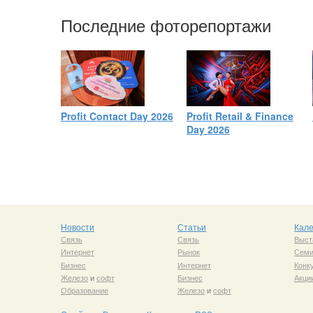
Последние фоторепортажи
Profit Contact Day 2026
Profit Retail & Finance
Day 2026
Новости
Статьи
Кал
Связь
Связь
Выст
Интернет
Рынок
Сем
Бизнес
Интернет
Конк
Железо
и
софт
Бизнес
Акци
Образование
Железо
и
софт