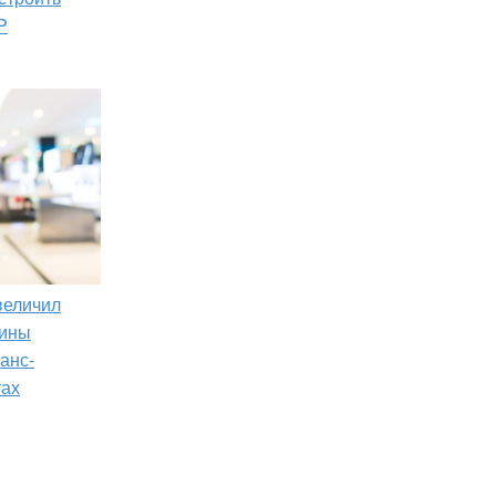
P
увеличил
зины
анс-
тах