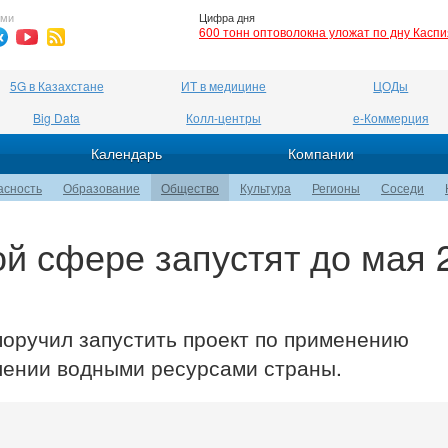
ями
Цифра дня
600 тонн оптоволокна уложат по дну Касп
5G в Казахстане
ИТ в медицине
ЦОДы
Big Data
Колл-центры
е-Коммерция
Календарь
Компании
асность
Образование
Общество
Культура
Регионы
Соседи
ой сфере запустят до мая 
оручил запустить проект по применению
влении водными ресурсами страны.