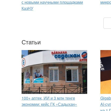
с новыми научными площадками
микр
КазНУ
Статьи
100+ аптек, ИИ и 3 млн тенге
Gigab
экономии: кейс ГК «Садыхан»
AI-су
на 1 