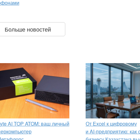
офонами
Больше новостей
yte AI TOP ATOM: ваш личный
От Excel к цифровому
перкомпьютер
и AI‑предприятию: как
Петафлопс
бизнесу Казахстана вы