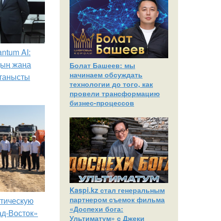
ntum AI:
дың жаңа
Болат Башеев: мы
начинаем обсуждать
танысты
технологии до того, как
провели трансформацию
бизнес-процессов
Kaspi.kz стал генеральным
партнером съемок фильма
птическую
«Доспехи бога:
ад-Восток»
Ультиматум» с Джеки