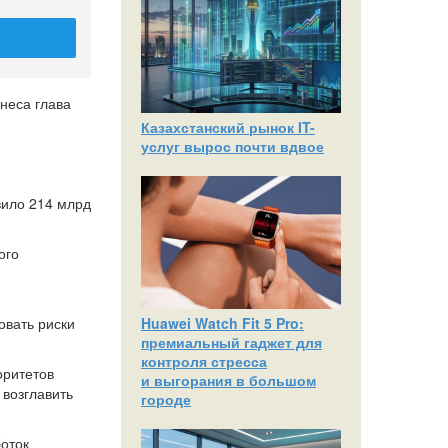
неса глава
Казахстанский рынок IT-
услуг вырос почти вдвое
вило 214 млрд
ого
Huawei Watch Fit 5 Pro:
овать риски
премиальный гаджет для
контроля стресса
оритетов
и выгорания в большом
 возглавить
городе
оток