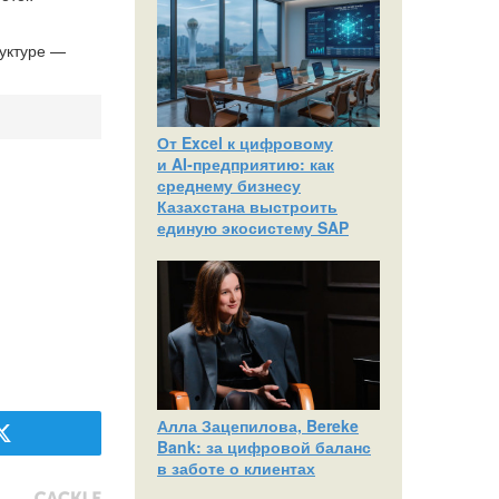
уктуре —
От Excel к цифровому
и AI‑предприятию: как
среднему бизнесу
Казахстана выстроить
единую экосистему SAP
Алла Зацепилова, Bereke
Bank: за цифровой баланс
в заботе о клиентах