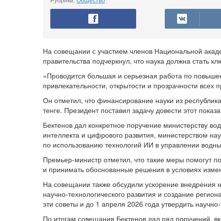
На совещании с участием членов Национальной академ
правительства подчеркнул, что наука должна стать 
«Проводится большая и серьезная работа по повыше
привлекательности, открытости и прозрачности всех 
Он отметил, что финансирование науки из республикан
тенге. Президент поставил задачу довести этот показа
Бектенов дал конкретное поручение министерству вод
интеллекта и цифрового развития, министерством нау
по использованию технологий ИИ в управлении водн
Премьер-министр отметил, что такие меры помогут п
и принимать обоснованные решения в условиях измен
На совещании также обсудили ускорение внедрения 
научно-технологического развития и создание регион
эти советы и до 1 апреля 2026 года утвердить научн
По итогам совещания Бектенов дал ряд поручений, в