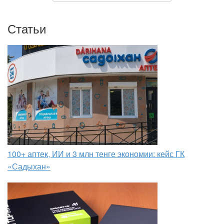
Статьи
100+ аптек, ИИ и 3 млн тенге экономии: кейс ГК
«Садыхан»