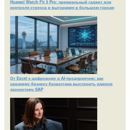
Huawei Watch Fit 5 Pro: премиальный гаджет для
контроля стресса и выгорания в большом городе
От Excel к цифровому и AI‑предприятию: как
среднему бизнесу Казахстана выстроить единую
экосистему SAP