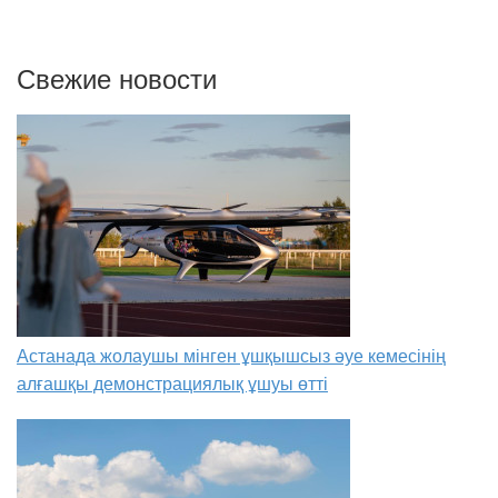
Свежие новости
Астанада жолаушы мінген ұшқышсыз әуе кемесінің
алғашқы демонстрациялық ұшуы өтті