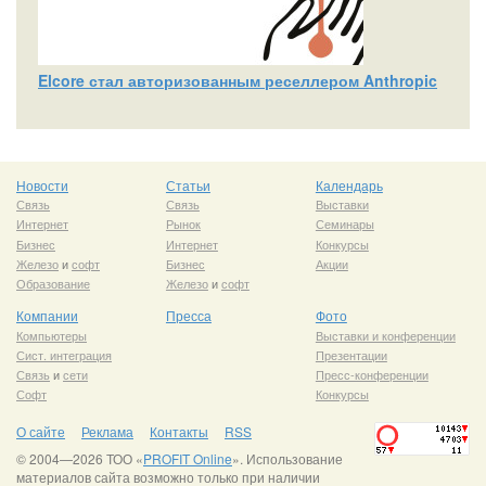
Elcore стал авторизованным реселлером Anthropic
Новости
Статьи
Календарь
Связь
Связь
Выставки
Интернет
Рынок
Семинары
Бизнес
Интернет
Конкурсы
Железо
и
софт
Бизнес
Акции
Образование
Железо
и
софт
Компании
Пресса
Фото
Компьютеры
Выставки и конференции
Сист. интеграция
Презентации
Связь
и
сети
Пресс-конференции
Софт
Конкурсы
О сайте
Реклама
Контакты
RSS
© 2004—2026 ТОО «
PROFIT Online
». Использование
материалов сайта возможно только при наличии