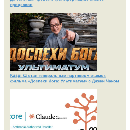
процессов
Kaspi.kz стал генеральным партнером съемок
фильма «Доспехи бога: Ультиматум» с Джеки Чаном