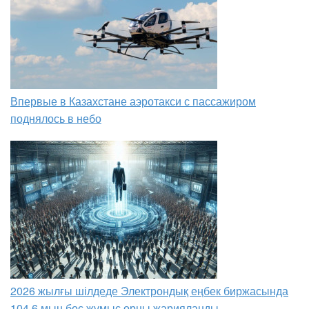
Впервые в Казахстане аэротакси с пассажиром
поднялось в небо
2026 жылғы шілдеде Электрондық еңбек биржасында
104,6 мың бос жұмыс орны жарияланды