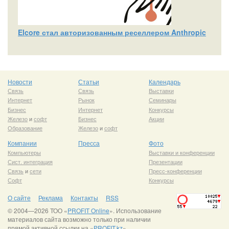
Elcore стал авторизованным реселлером Anthropic
Новости
Статьи
Календарь
Связь
Связь
Выставки
Интернет
Рынок
Семинары
Бизнес
Интернет
Конкурсы
Железо
и
софт
Бизнес
Акции
Образование
Железо
и
софт
Компании
Пресса
Фото
Компьютеры
Выставки и конференции
Сист. интеграция
Презентации
Связь
и
сети
Пресс-конференции
Софт
Конкурсы
О сайте
Реклама
Контакты
RSS
© 2004—2026 ТОО «
PROFIT Online
». Использование
материалов сайта возможно только при наличии
прямой активной ссылки на «
PROFIT.kz
».