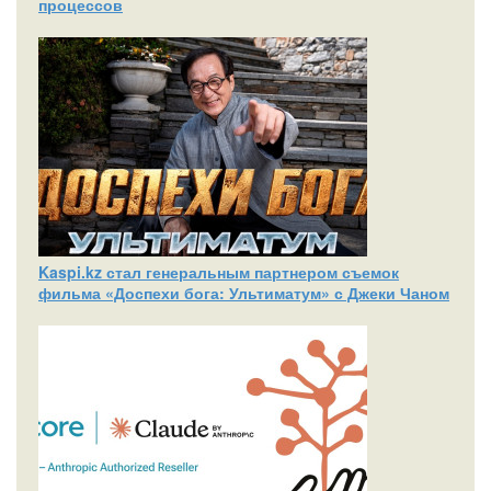
процессов
Kaspi.kz стал генеральным партнером съемок
фильма «Доспехи бога: Ультиматум» с Джеки Чаном