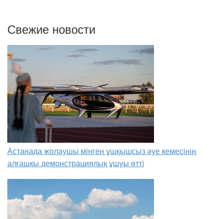
Свежие новости
Астанада жолаушы мінген ұшқышсыз әуе кемесінің
алғашқы демонстрациялық ұшуы өтті