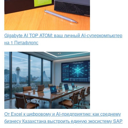
Gigabyte AI TOP ATOM: ваш личный AI-суперкомпьютер
на 1 Петафлопс
От Excel к цифровому и AI‑предприятию: как среднему
бизнесу Казахстана выстроить единую экосистему SAP