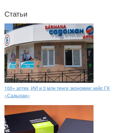
Статьи
100+ аптек, ИИ и 3 млн тенге экономии: кейс ГК
«Садыхан»