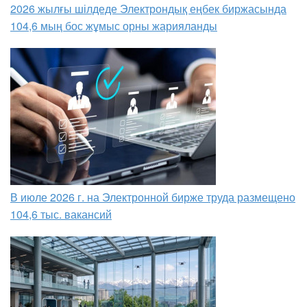
2026 жылғы шілдеде Электрондық еңбек биржасында
104,6 мың бос жұмыс орны жарияланды
В июле 2026 г. на Электронной бирже труда размещено
104,6 тыс. вакансий