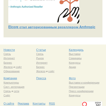
Elcore стал авторизованным реселлером Anthropic
Новости
Статьи
Календарь
Связь
Связь
Выставки
Интернет
Рынок
Семинары
Бизнес
Интернет
Конкурсы
Железо
и
софт
Бизнес
Акции
Образование
Железо
и
софт
Компании
Пресса
Фото
Компьютеры
Выставки и конференции
Сист. интеграция
Презентации
Связь
и
сети
Пресс-конференции
Софт
Конкурсы
О сайте
Реклама
Контакты
RSS