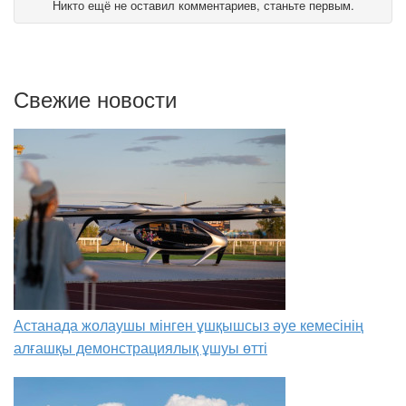
Никто ещё не оставил комментариев, станьте первым.
Свежие новости
Астанада жолаушы мінген ұшқышсыз әуе кемесінің
алғашқы демонстрациялық ұшуы өтті