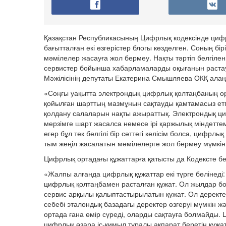
Қазақстан Республикасының Цифрлық кодексінде цифрл
бағытталған екі өзгерістер блогы көзделген. Соның б
мәмілелер жасауға жол бермеу. Нақты тәртіп белгіле
сервистер бойынша хабарламаларды оқығанын растау
Мәжілісінің депутаты Екатерина Смышляева ОКҚ ала
«Соңғы уақытта электрондық цифрлық қолтаңбаның орны
қойылған шарттың мазмұнын сақтауды қамтамасыз етп
қолдану салаларын нақты ажыраттық. Электрондық ци
мерзімге шарт жасалса немесе ірі қаржылық міндетте
егер бұл тек белгілі бір сәттегі келісім болса, цифрл
тым жеңіл жасалатын мәмілелерге жол бермеу мүмкін 
Цифрлық ортадағы құжаттарға қатысты да Кодексте белгі
«Жалпы алғанда цифрлық құжаттар екі түрге бөлінеді
цифрлық қолтаңбамен расталған құжат. Ол жылдар бой
сервис арқылы қалыптастырылатын құжат. Ол деректер
себебі эталондық базадағы деректер өзгеруі мүмкін
ортада ғана өмір сүреді, оларды сақтауға болмайды. 
цифрлық өзара іс-қимыл туралы ақпарат беретін құжа