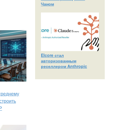
Чаном
Elcore стал
авторизованным
реселлером Anthropic
 среднему
строить
P