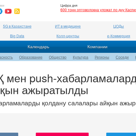
ями
Цифра дня
600 тонн оптоволокна уложат по дну Касп
5G в Казахстане
ИТ в медицине
ЦОДы
Big Data
Колл-центры
е-Коммерция
Календарь
Компании
асность
Образование
Общество
Культура
Регионы
Соседи
Қ мен push-хабарламалар
йқын ажыратылды
барламаларды қолдану салалары айқын ажы