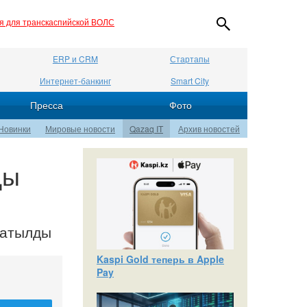
ия для транскаспийской ВОЛС
ERP и CRM
Стартапы
Интернет-банкинг
Smart City
Пресса
Фото
Новинки
Мировые новости
Qazaq IT
Архив новостей
ды
ратылды
Kaspi Gold теперь в Apple
Pay