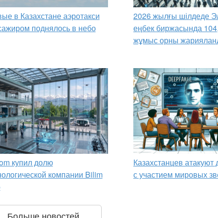
ые в Казахстане аэротакси
2026 жылғы шілдеде Э
сажиром поднялось в небо
еңбек биржасында 104
жұмыс орны жариялан
om купил долю
Казахстанцев атакуют
нологической компании Bilim
с участием мировых зв
p
Больше новостей