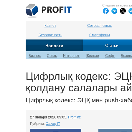
Следите за новост
Казнет
Сотовая связь
Безопасность
Смартфоны
Статьи
Новости
Бизнес
Связь
Интернет
Железо
Софт
Безоп
Цифрлық кодекс: ЭЦ
қолдану салалары а
Цифрлық кодекс: ЭЦҚ мен push-ха
27 января 2026 09:05
,
Profit.kz
Рубрики:
Qazaq IT