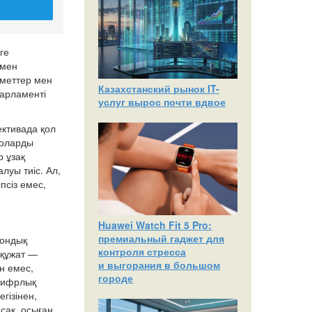
ге
 мен
зметтер мен
Казахстанский рынок IT-
арламенті
услуг вырос почти вдвое
ективада қол
 оларды
 ұзақ
луы тиіс. Ал,
псіз емес,
Huawei Watch Fit 5 Pro:
премиальный гаджет для
рондық
контроля стресса
 құжат —
и выгорания в большом
н емес,
городе
 цифрлық
гізінен,
сақ, осыған