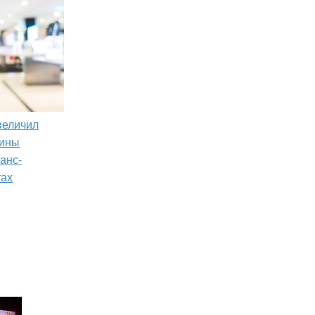
увеличил
зины
анс-
тах