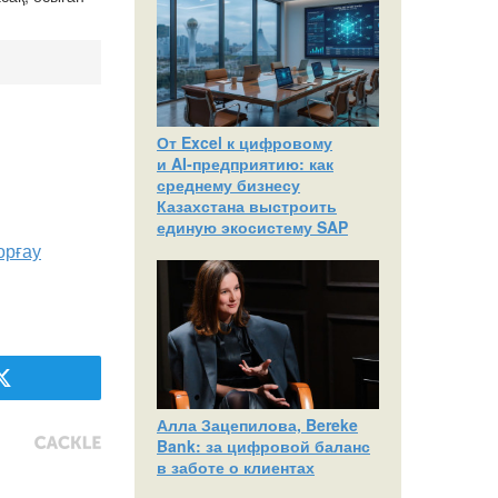
От Excel к цифровому
и AI‑предприятию: как
среднему бизнесу
Казахстана выстроить
единую экосистему SAP
орғау
Алла Зацепилова, Bereke
Bank: за цифровой баланс
в заботе о клиентах