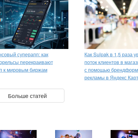
совый суперапп: как
Как Sulpak в 1,5 раза 
орельсы перекраивают
поток клиентов в мага
п к мировым биржам
с помощью брендформ
рекламы в Яндекс Кар
Больше статей