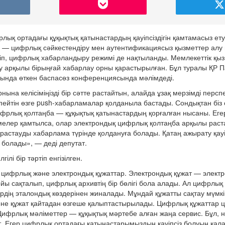
ық ортадағы құқықтық қатынастардың қауіпсіздігін қамтамасыз ету
ірі — цифрлық сәйкестендіру мен аутентификациясыз қызметтер алу
ніп, цифрлық хабарландыру режимі де нақтыланды. Мемлекеттік қы
 арқылы бірыңғай хабарлау орны қарастырылған. Бұл туралы ҚР П
ңында өткен баспасөз конференциясында мәлімдеді.
на келісіміңізді бір сәтте растайтын, алайда ұзақ мерзімді персп
ейтін өзге push-хабарламалар қолданыла бастады. Сондықтан біз
фрлық қолтаңба — құқықтық қатынастардың қорғалған нысаны. Егер
мелер қамтылса, олар электрондық цифрлық қолтаңба арқылы раста
ық растауды хабарлама түрінде қолдануға болады. Қатаң ажырату қауі
болады», — деді депутат.
лі бір тәртіп енгізілген.
: цифрлық және электрондық құжаттар. Электрондық құжат — элект
ы сақталып, цифрлық архивтің бір бөлігі бола алады. Ал цифрлық
дің эталондық көздерінен жиналады. Мұндай құжатты сақтау мүмкі
 және құжат қайтадан өзгеше қалыптастырылады. Цифрлық құжаттар
Цифрлық мәліметтер — құқықтық мәртебе алған жаңа сервис. Бұл, не
т. Егер цифрлық ортадағы қатынастарымыздың қауіпсіз болуын қала