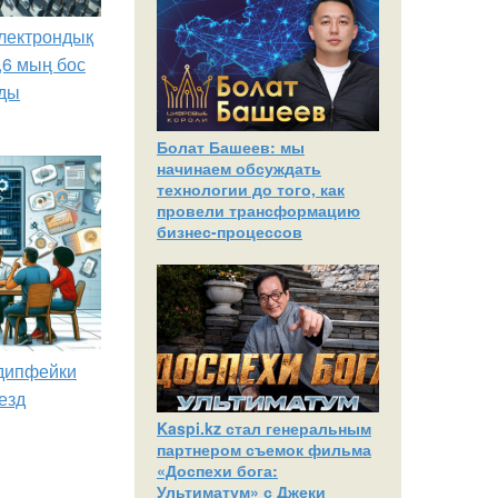
лектрондық
,6 мың бос
ды
Болат Башеев: мы
начинаем обсуждать
технологии до того, как
провели трансформацию
бизнес-процессов
 дипфейки
езд
Kaspi.kz стал генеральным
партнером съемок фильма
«Доспехи бога:
Ультиматум» с Джеки