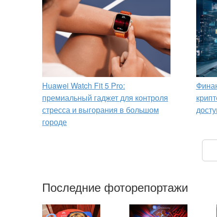
Huawei Watch Fit 5 Pro:
Финан
премиальный гаджет для контроля
крипт
стресса и выгорания в большом
досту
городе
Последние фоторепортажи