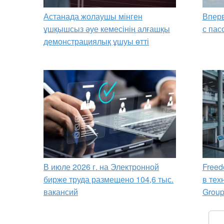
Астанада жолаушы мінген
Вперв
ұшқышсыз әуе кемесінің алғашқы
с пас
демонстрациялық ұшуы өтті
В июле 2026 г. на Электронной
Freed
бирже труда размещено 104,6 тыс.
в тех
вакансий
Grou