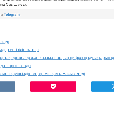
рина Смышляева.
и
Telegram
.
зілді
дер енгізіліп жатыр
 ортақ ережелер және азаматтардың цифрлық құқықтарын қ
ғидаттарын атады
мен қауіпсіздік теңгерімін қамтамасыз етеді