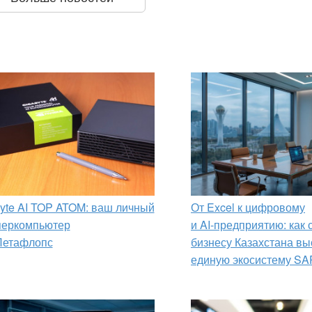
yte AI TOP ATOM: ваш личный
От Excel к цифровому
перкомпьютер
и AI‑предприятию: как
Петафлопс
бизнесу Казахстана вы
единую экосистему SA