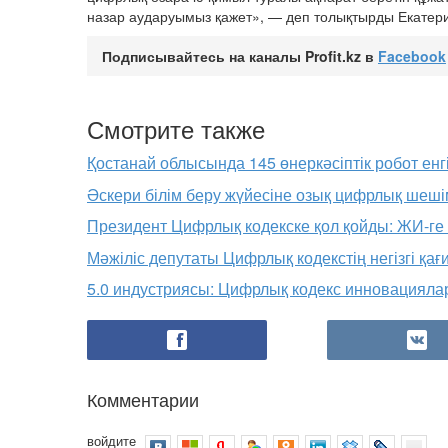
назар аударуымыз қажет», — деп толықтырды Екате
Подписывайтесь на каналы Profit.kz в
Facebook
Смотрите также
Қостанай облысында 145 өнеркәсіптік робот енгі
Әскери білім беру жүйесіне озық цифрлық шешім
Президент Цифрлық кодекске қол қойды: ЖИ-ге
Мәжіліс депутаты Цифрлық кодекстің негізгі қа
5.0 индустриясы: Цифрлық кодекс инновациялар 
Комментарии
войдите