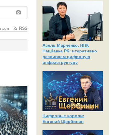
ться
RSS
Асель Марченко, НПК
Нацбанка РК: итеративно
развиваем цифровую
инфраструктуру
Цифровые короли:
Евгений Щербинин