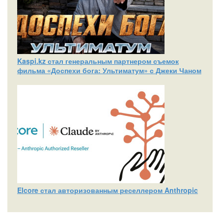
Kaspi.kz стал генеральным партнером съемок
фильма «Доспехи бога: Ультиматум» с Джеки Чаном
Elcore стал авторизованным реселлером Anthropic