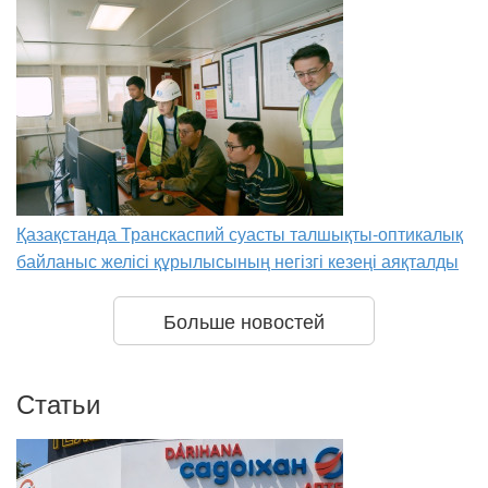
Қазақстанда Транскаспий суасты талшықты-оптикалық
байланыс желісі құрылысының негізгі кезеңі аяқталды
Больше новостей
Статьи