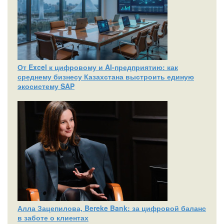
От Excel к цифровому и AI‑предприятию: как
среднему бизнесу Казахстана выстроить единую
экосистему SAP
Алла Зацепилова, Bereke Bank: за цифровой баланс
в заботе о клиентах