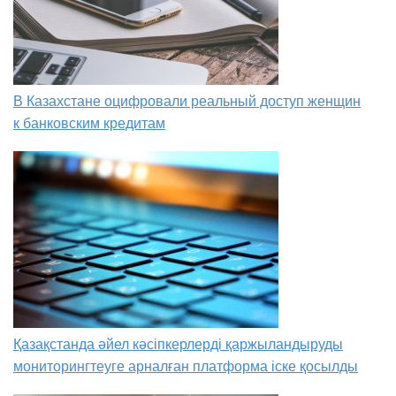
В Казахстане оцифровали реальный доступ женщин
к банковским кредитам
Қазақстанда әйел кәсіпкерлерді қаржыландыруды
мониторингтеуге арналған платформа іске қосылды