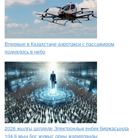
Впервые в Казахстане аэротакси с пассажиром
поднялось в небо
2026 жылғы шілдеде Электрондық еңбек биржасында
104,6 мың бос жұмыс орны жарияланды