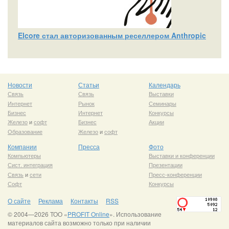
Elcore стал авторизованным реселлером Anthropic
Новости
Статьи
Календарь
Связь
Связь
Выставки
Интернет
Рынок
Семинары
Бизнес
Интернет
Конкурсы
Железо
и
софт
Бизнес
Акции
Образование
Железо
и
софт
Компании
Пресса
Фото
Компьютеры
Выставки и конференции
Сист. интеграция
Презентации
Связь
и
сети
Пресс-конференции
Софт
Конкурсы
О сайте
Реклама
Контакты
RSS
© 2004—2026 ТОО «
PROFIT Online
». Использование
материалов сайта возможно только при наличии