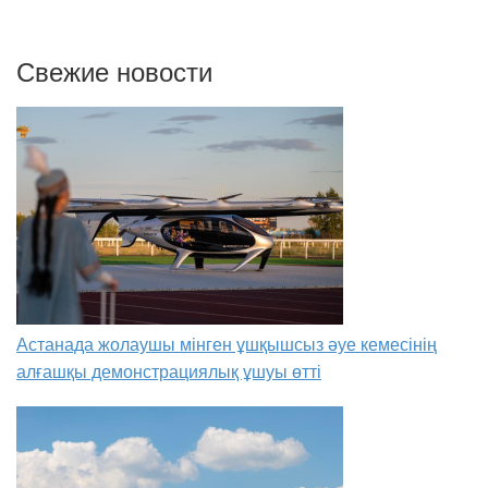
Свежие новости
Астанада жолаушы мінген ұшқышсыз әуе кемесінің
алғашқы демонстрациялық ұшуы өтті