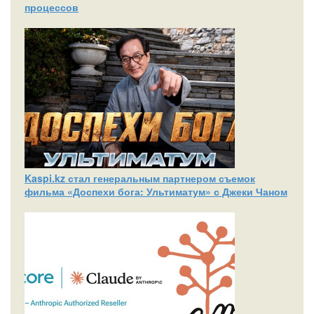
процессов
Kaspi.kz стал генеральным партнером съемок
фильма «Доспехи бога: Ультиматум» с Джеки Чаном