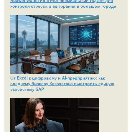
Huawei Watch Fit 5 Pro: премиальный гаджет для
контроля стресса и выгорания в большом городе
От Excel к цифровому и AI‑предприятию: как
среднему бизнесу Казахстана выстроить единую
экосистему SAP