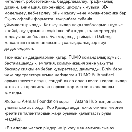
интеллект, робототехника, бағдарламалау, графикалық
дизайн, анимация, киноөндіріс, цифрлық музыка, 3D-
модельдеу, веб-әзірлеу, ойын жасау және моушн-графика бар.
Оқыту офлайн форматта, тәжірибеге сүйеніп
ұйымдастырылады. Қатысушылар нақты жобалармен жұмыс
істейді, оқу қарқынын өздігінше айқындап, тәлімгерлердің
қолдауына ие болады. Бұл модельдің тиімділігі Dalberg
консалтингтік компаниясының халықаралық зерттеуі
де дәлелдеген.
Техникалық дағдылармен қатар, TUMO командалық жұмыс,
бастамашылдық, эмпатия, коммуникация және уақытты
басқару сияқты әмбебап құзыреттерді дамытады. Білім беру
жеке оқу траекториясына негізделген TUMO Path жүйесі
арқылы жүзеге асады, сондай-ақ әр елден келген сарапшылар
қатысатын практикалық воркшоптар мен зертханаларды
қамтиды.
Жобаны Alem.ai Foundation қоры — Astana Hub-тың еншілес
ұйымы іске асырады. Қор Қазақстанда технологияны игерген
креативті таланттардың жаңа буынын қалыптастыруды
көздейді.
«Біз елорда жасөспірімдеріне іріктеу мен емтихансыз өз