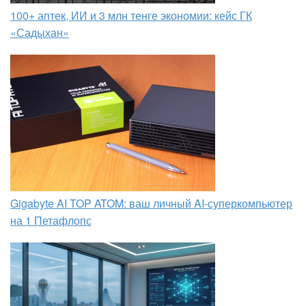
100+ аптек, ИИ и 3 млн тенге экономии: кейс ГК
«Садыхан»
Gigabyte AI TOP ATOM: ваш личный AI-суперкомпьютер
на 1 Петафлопс