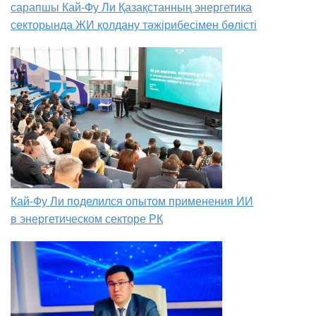
сарапшы Кай-Фу Ли Қазақстанның энергетика
секторында ЖИ қолдану тәжірибесімен бөлісті
Кай-Фу Ли поделился опытом применения ИИ
в энергетическом секторе РК