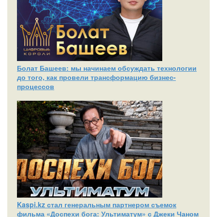
Болат Башеев: мы начинаем обсуждать технологии
до того, как провели трансформацию бизнес-
процессов
Kaspi.kz стал генеральным партнером съемок
фильма «Доспехи бога: Ультиматум» с Джеки Чаном