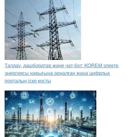
Талдау, дашбордтар және чат-бот: KOREM электр
энергиясы нарығына арналған жаңа цифрлық
порталын іске қосты