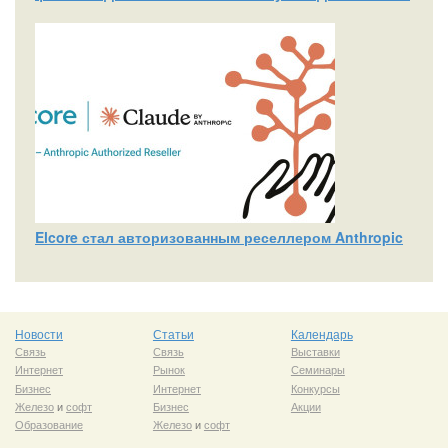
Elcore стал авторизованным реселлером Anthropic
Новости
Статьи
Календарь
Связь
Связь
Выставки
Интернет
Рынок
Семинары
Бизнес
Интернет
Конкурсы
Железо
и
софт
Бизнес
Акции
Образование
Железо
и
софт