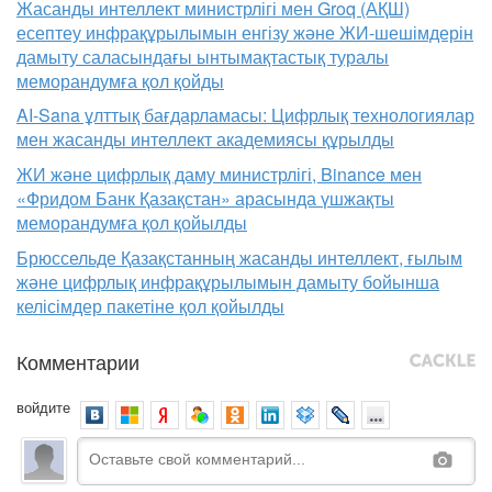
Жасанды интеллект министрлігі мен Groq (АҚШ)
есептеу инфрақұрылымын енгізу және ЖИ-шешімдерін
дамыту саласындағы ынтымақтастық туралы
меморандумға қол қойды
AI-Sana ұлттық бағдарламасы: Цифрлық технологиялар
мен жасанды интеллект академиясы құрылды
ЖИ және цифрлық даму министрлігі, Binance мен
«Фридом Банк Қазақстан» арасында үшжақты
меморандумға қол қойылды
Брюссельде Қазақстанның жасанды интеллект, ғылым
және цифрлық инфрақұрылымын дамыту бойынша
келісімдер пакетіне қол қойылды
Комментарии
войдите