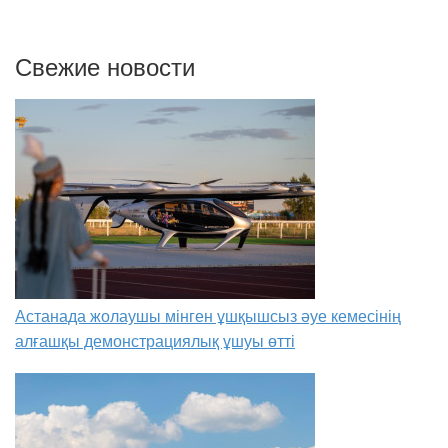
Свежие новости
Астанада жолаушы мінген ұшқышсыз әуе кемесінің
алғашқы демонстрациялық ұшуы өтті