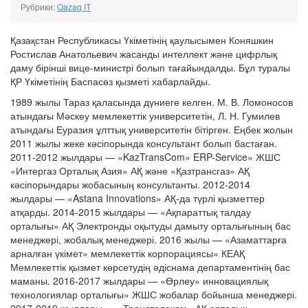
Рубрики:
Qazaq IT
Қазақстан Республикасы Үкіметінің қаулысымен Коняшкин
Ростислав Анатольевич жасанды интеллект және цифрлық
даму бірінші вице-министрі болып тағайындалды. Бұл туралы
ҚР Үкіметінің Баспасөз қызметі хабарлайды.
1989 жылы Тараз қаласында дүниеге келген. М. В. Ломоносов
атындағы Мәскеу мемлекеттік университетін, Л. Н. Гумилев
атындағы Еуразия ұлттық университетін бітірген. Еңбек жолын
2011 жылы жеке кәсіпорында консультант болып бастаған.
2011-2012 жылдары — «KazTransCom» ERP-Service» ЖШС
«Интергаз Орталық Азия» АҚ және «Қазтрансгаз» АҚ
кәсіпорындары жобасының консультанты. 2012-2014
жылдары — «Astana Innovations» АҚ-да түрлі қызметтер
атқарды. 2014-2015 жылдары — «Ақпараттық талдау
орталығы» АҚ Электронды оқытуды дамыту орталығының бас
менеджері, жобалық менеджері. 2016 жылы — «Азаматтарға
арналған үкімет» мемлекеттік корпорациясы» КЕАҚ
Мемлекеттік қызмет көрсетудің әдіснама департаментінің бас
маманы. 2016-2017 жылдары — «Өрлеу» инновациялық
технологиялар орталығы» ЖШС жобалар бойынша менеджері.