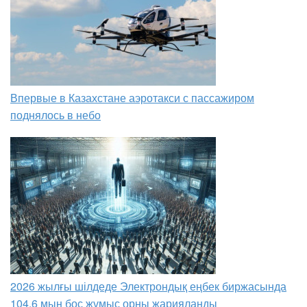
Впервые в Казахстане аэротакси с пассажиром
поднялось в небо
2026 жылғы шілдеде Электрондық еңбек биржасында
104,6 мың бос жұмыс орны жарияланды