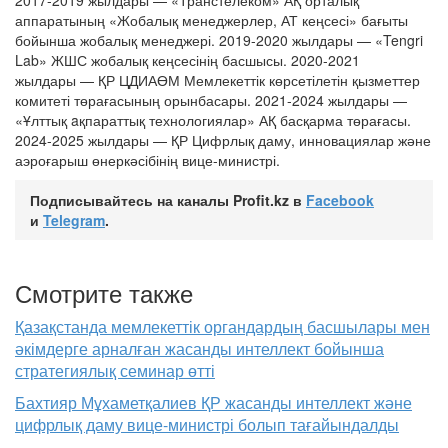
2017-2019 жылдары — «Транстелеком» АҚ орталық
аппаратының «Жобалық менеджерлер, АТ кеңсесі» бағыты
бойынша жобалық менеджері. 2019-2020 жылдары — «Tengri
Lab» ЖШС жобалық кеңсесінің басшысы. 2020-2021
жылдары — ҚР ЦДИАӨМ Мемлекеттік көрсетілетін қызметтер
комитеті төрағасының орынбасары. 2021-2024 жылдары —
«Ұлттық aқпараттық технологиялар» АҚ басқарма төрағасы.
2024-2025 жылдары — ҚР Цифрлық даму, инновациялар және
аэроғарыш өнеркәсібінің вице-министрі.
Подписывайтесь на каналы Profit.kz в
Facebook
и
Telegram
.
Смотрите также
Қазақстанда мемлекеттік органдардың басшылары мен
әкімдерге арналған жасанды интеллект бойынша
стратегиялық семинар өтті
Бахтияр Мұхаметқалиев ҚР жасанды интеллект және
цифрлық даму вице-министрі болып тағайындалды