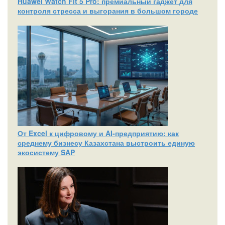
Huawei Watch Fit 5 Pro: премиальный гаджет для
контроля стресса и выгорания в большом городе
От Excel к цифровому и AI‑предприятию: как
среднему бизнесу Казахстана выстроить единую
экосистему SAP