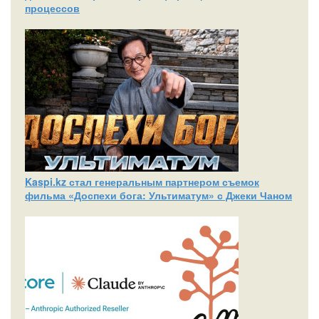
процессов
Kaspi.kz стал генеральным партнером съемок
фильма «Доспехи бога: Ультиматум» с Джеки Чаном