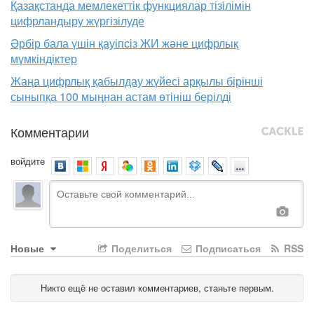
Қазақстанда мемлекеттік функциялар тізілімін
цифрландыру жүргізілуде
Әрбір бала үшін қауіпсіз ЖИ және цифрлық
мүмкіндіктер
Жаңа цифрлық қабылдау жүйесі арқылы бірінші
сыныпқа 100 мыңнан астам өтініш берілді
Комментарии
войдите
Новые
Поделиться
Подписаться
RSS
Никто ещё не оставил комментариев, станьте первым.