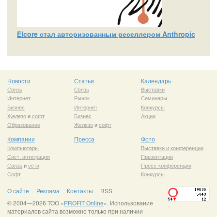
Elcore стал авторизованным реселлером Anthropic
Новости
Статьи
Календарь
Связь
Связь
Выставки
Интернет
Рынок
Семинары
Бизнес
Интернет
Конкурсы
Железо
и
софт
Бизнес
Акции
Образование
Железо
и
софт
Компании
Пресса
Фото
Компьютеры
Выставки и конференции
Сист. интеграция
Презентации
Связь
и
сети
Пресс-конференции
Софт
Конкурсы
О сайте
Реклама
Контакты
RSS
© 2004—2026 ТОО «
PROFIT Online
». Использование
материалов сайта возможно только при наличии