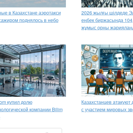
ые в Казахстане аэротакси
2026 жылғы шілдеде Э
сажиром поднялось в небо
еңбек биржасында 104
жұмыс орны жариялан
om купил долю
Казахстанцев атакуют
нологической компании Bilim
с участием мировых зв
p