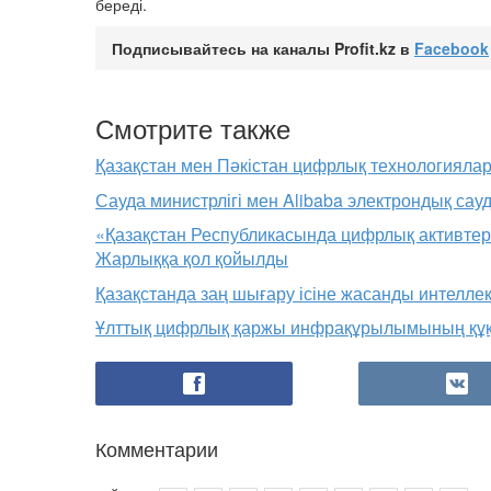
береді.
Подписывайтесь на каналы Profit.kz в
Facebook
Смотрите также
Қазақстан мен Пәкістан цифрлық технологияла
Сауда министрлігі мен Alibaba электрондық сау
«Қазақстан Республикасында цифрлық активте
Жарлыққа қол қойылды
Қазақстанда заң шығару ісіне жасанды интеллект
Ұлттық цифрлық қаржы инфрақұрылымының құқ
Комментарии