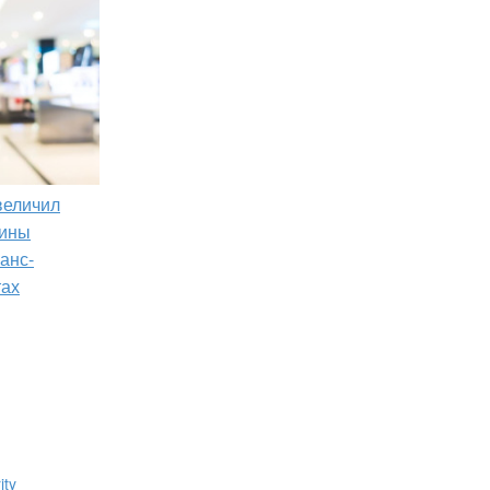
увеличил
зины
анс-
тах