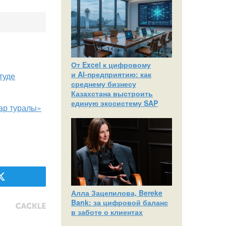
От Excel к цифровому
и AI‑предприятию: как
туде
среднему бизнесу
Казахстана выстроить
единую экосистему SAP
ар туралы»
Алла Зацепилова, Bereke
Bank: за цифровой баланс
в заботе о клиентах