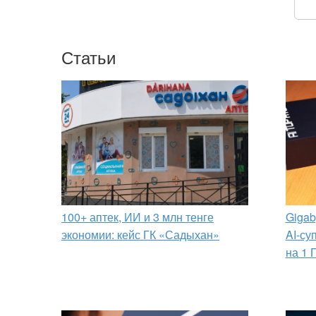
Статьи
100+ аптек, ИИ и 3 млн тенге
Gigab
экономии: кейс ГК «Садыхан»
AI-су
на 1 