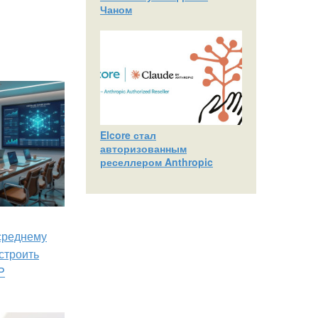
Чаном
Elcore стал
авторизованным
реселлером Anthropic
 среднему
строить
P