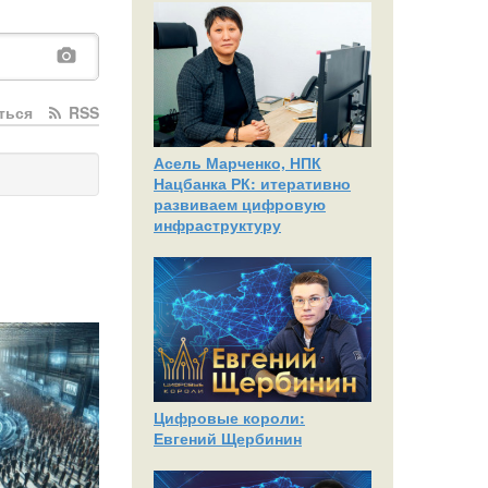
ться
RSS
Асель Марченко, НПК
Нацбанка РК: итеративно
развиваем цифровую
инфраструктуру
Цифровые короли:
Евгений Щербинин