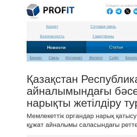
Следите за новост
Казнет
Сотовая связь
Безопасность
Смартфоны
Статьи
Новости
Бизнес
Связь
Интернет
Железо
Софт
Безоп
Қазақстан Республик
айналымындағы бәсек
нарықты жетілдіру т
Мемлекеттік органдар нарық қатыс
құжат айналымы саласындағы реттеуд