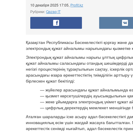
10 декабря 2025 17:05
,
Profit.kz
Рубрики:
Qazaq IT
Қазақстан Республикасы Бәсекелестікті қорғау және д
электрондық құжат айналымы нарығындағы қызметке 
Электрондық құжат айналымы нарығы ұлттық цифрлы
құжат айналымы саласындағы отандық шешімдерді дам
негізгі процестерінің тұрақтылығын сақтау, іскерлік
арасындағы өзара әрекеттестіктің тиімділігін артты
бірлескен құжат бекітілді:
— жүйелер арасындағы құжат айналымында өза
— қызмет көрсетушілердің ауысымдылығын қамт
— жеке ұйымдарға электрондық үкімет құжат ай
— цифрлық деректердің мемлекет меншігінде 
Аталған шараларды іске асыру адал бәсекелестікті да
инновациялық өсім үшін жағдай жасауға бағытталған.
әрекеттестік сенімді нығайтып, адал бәсекелестік пр