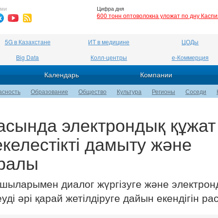
ями
Цифра дня
600 тонн оптоволокна уложат по дну Касп
5G в Казахстане
ИТ в медицине
ЦОДы
Big Data
Колл-центры
е-Коммерция
Календарь
Компании
асность
Образование
Общество
Культура
Регионы
Соседи
асында электрондық құжат
елестікті дамыту және
уралы
ушыларымен диалог жүргізуге және электрон
і әрі қарай жетілдіруге дайын екендігін ра