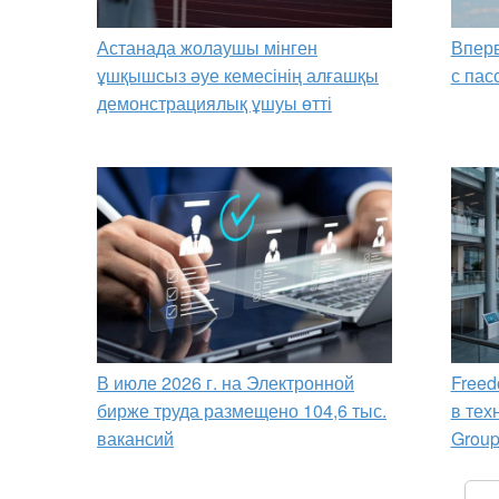
Астанада жолаушы мінген
Вперв
ұшқышсыз әуе кемесінің алғашқы
с пас
демонстрациялық ұшуы өтті
В июле 2026 г. на Электронной
Freed
бирже труда размещено 104,6 тыс.
в тех
вакансий
Grou