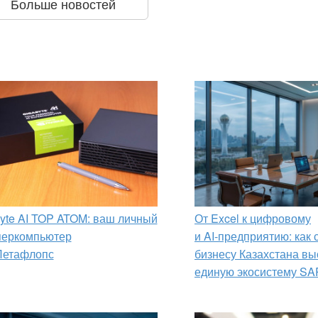
Больше новостей
yte AI TOP ATOM: ваш личный
От Excel к цифровому
перкомпьютер
и AI‑предприятию: как
Петафлопс
бизнесу Казахстана вы
единую экосистему SA