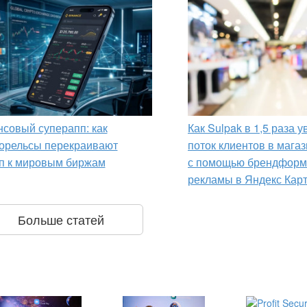
совый суперапп: как
Как Sulpak в 1,5 раза 
орельсы перекраивают
поток клиентов в мага
п к мировым биржам
с помощью брендформ
рекламы в Яндекс Кар
Больше статей