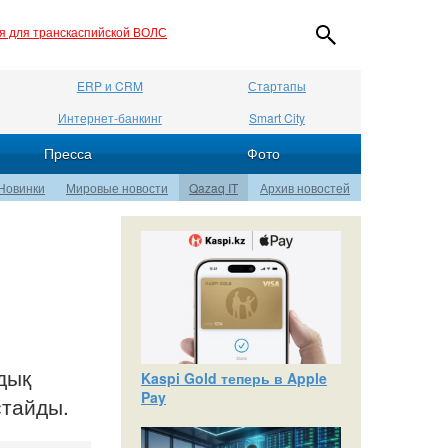
ия для транскаспийской ВОЛС
ERP и CRM
Стартапы
Интернет-банкинг
Smart City
Пресса
Фото
Новинки
Мировые новости
Qazaq IT
Архив новостей
дық
Kaspi Gold теперь в Apple
Pay
стайды.