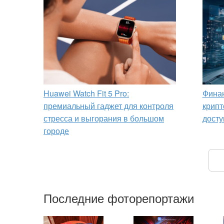
Huawei Watch Fit 5 Pro:
Финан
премиальный гаджет для контроля
крипт
стресса и выгорания в большом
досту
городе
Последние фоторепортажи