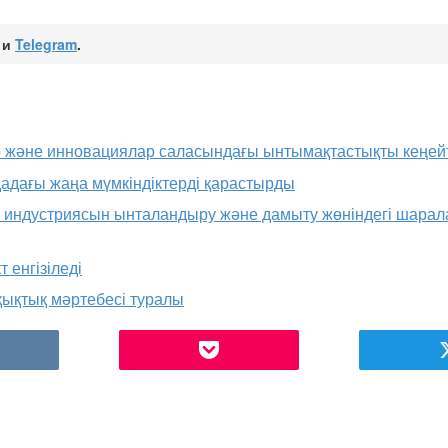
и
Telegram
.
р және инновациялар саласындағы ынтымақтастықты кеңей
дадағы жаңа мүмкіндіктерді қарастырды
р индустриясын ынталандыру және дамыту жөніндегі шарал
 енгізіледі
ықтық мәртебесі туралы