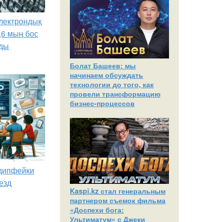
лектрондық
,6 мың бос
ды
Болат Башеев: мы
начинаем обсуждать
технологии до того, как
провели трансформацию
бизнес-процессов
 дипфейки
езд
Kaspi.kz стал генеральным
партнером съемок фильма
«Доспехи бога:
Ультиматум» с Джеки