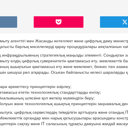
амыту агенттігі мен Жасанды интеллект және цифрлық даму министр
қатысты барлық мәселелерді қарау процедуралары аяқталғанын х
қ инфрақұрылымның стратегиялық маңызды элементі. Сондықтан э
ыту елдің цифрлық суверенитетін қамтамасыз ету, мемлекеттік б
 ортаның ашықтығын қамтамасыз ету және мемлекет, бизнес пен азама
ру үшін шешуші рөл атқарады. Осыған байланысты келесі шараларды 
ра әрекеттесу принциптерін әзірлеу;
амасыз ететін технологиялық стандарттарды енгізу;
налымының шлюзіне қол жеткізу мүмкіндігін беру;
болуын және технологиялық ашықтық принциптерін заңнамалық деңг
мытуға, цифрлық сервистердің тиімділігін арттыруға және отандық 
 Мемлекеттік органдар мен нарық қатысушылары арасындағы констр
инциптерін сақтау және IT саласының тұрақты дамуына жағдай жасауғ