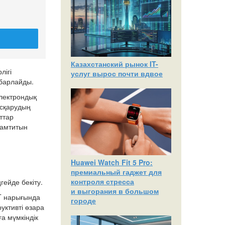
Казахстанский рынок IT-
лігі
услуг вырос почти вдвое
абарлайды.
лектрондық
асқарудың
ттар
қамтитын
Huawei Watch Fit 5 Pro:
премиальный гаджет для
контроля стресса
ейде бекіту.
и выгорания в большом
IT нарығында
городе
уктивті өзара
а мүмкіндік