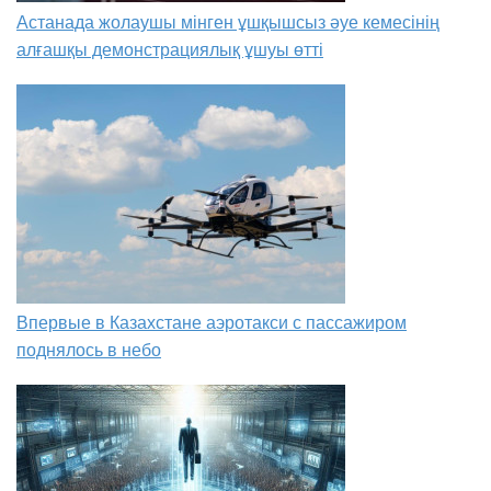
Астанада жолаушы мінген ұшқышсыз әуе кемесінің
алғашқы демонстрациялық ұшуы өтті
Впервые в Казахстане аэротакси с пассажиром
поднялось в небо