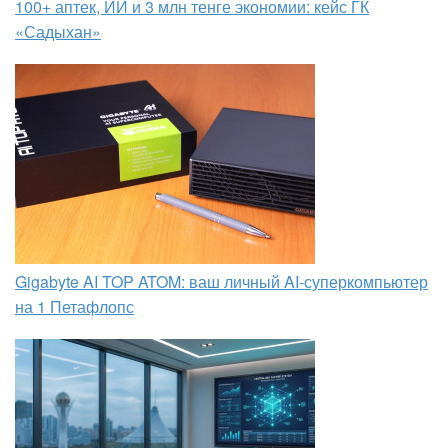
100+ аптек, ИИ и 3 млн тенге экономии: кейс ГК
«Садыхан»
Gigabyte AI TOP ATOM: ваш личный AI-суперкомпьютер
на 1 Петафлопс