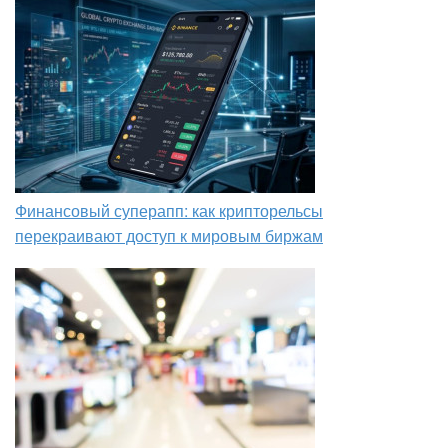
Финансовый суперапп: как крипторельсы
перекраивают доступ к мировым биржам