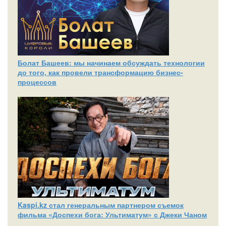
Болат Башеев: мы начинаем обсуждать технологии
до того, как провели трансформацию бизнес-
процессов
Kaspi.kz стал генеральным партнером съемок
фильма «Доспехи бога: Ультиматум» с Джеки Чаном