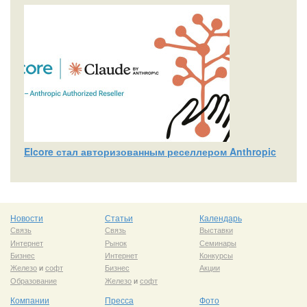
Elcore стал авторизованным реселлером Anthropic
Новости
Статьи
Календарь
Связь
Связь
Выставки
Интернет
Рынок
Семинары
Бизнес
Интернет
Конкурсы
Железо
и
софт
Бизнес
Акции
Образование
Железо
и
софт
Компании
Пресса
Фото