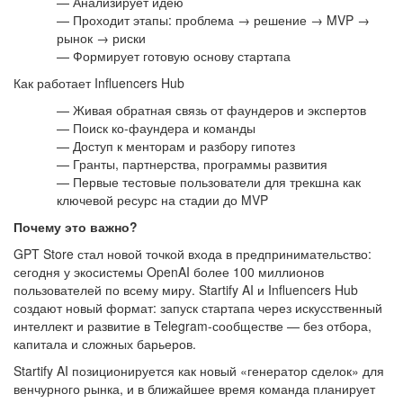
— Анализирует идею
— Проходит этапы: проблема → решение → MVP →
рынок → риски
— Формирует готовую основу стартапа
Как работает Influencers Hub
— Живая обратная связь от фаундеров и экспертов
— Поиск ко-фаундера и команды
— Доступ к менторам и разбору гипотез
— Гранты, партнерства, программы развития
— Первые тестовые пользователи для трекшна как
ключевой ресурс на стадии до MVP
Почему это важно?
GPT Store стал новой точкой входа в предпринимательство:
сегодня у экосистемы OpenAI более 100 миллионов
пользователей по всему миру. Startify AI и Influencers Hub
создают новый формат: запуск стартапа через искусственный
интеллект и развитие в Telegram-сообществе — без отбора,
капитала и сложных барьеров.
Startify AI позиционируется как новый «генератор сделок» для
венчурного рынка, и в ближайшее время команда планирует