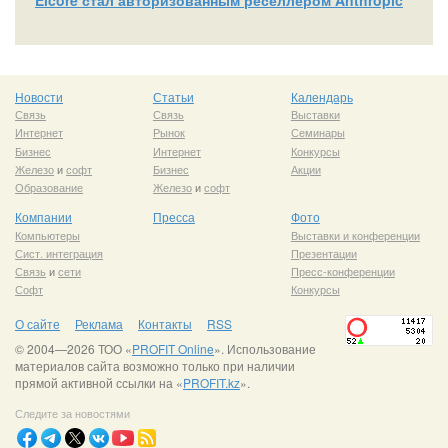
Elcore стал авторизованным реселлером Anthropic
Новости
Статьи
Календарь
Связь
Связь
Выставки
Интернет
Рынок
Семинары
Бизнес
Интернет
Конкурсы
Железо
и
софт
Бизнес
Акции
Образование
Железо
и
софт
Компании
Пресса
Фото
Компьютеры
Выставки и конференции
Сист. интеграция
Презентации
Связь
и
сети
Пресс-конференции
Софт
Конкурсы
О сайте
Реклама
Контакты
RSS
© 2004—2026 ТОО «
PROFIT Online
». Использование
материалов сайта возможно только при наличии
прямой активной ссылки на «
PROFIT.kz
».
Следите за новостями