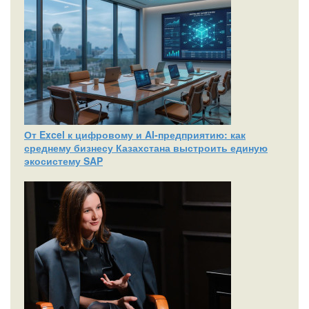
От Excel к цифровому и AI‑предприятию: как
среднему бизнесу Казахстана выстроить единую
экосистему SAP