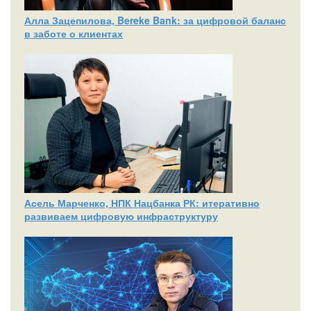
Алла Зацепилова, Bereke Bank: за цифровой баланс
в заботе о клиентах
Асель Марченко, НПК Нацбанка РК: итеративно
развиваем цифровую инфраструктуру