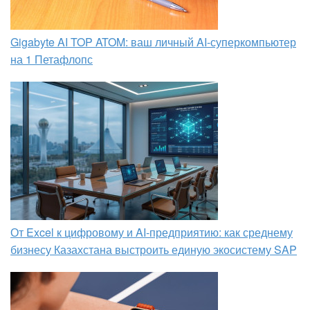
Gigabyte AI TOP ATOM: ваш личный AI-суперкомпьютер
на 1 Петафлопс
От Excel к цифровому и AI‑предприятию: как среднему
бизнесу Казахстана выстроить единую экосистему SAP