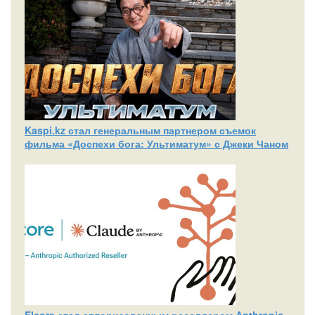
Kaspi.kz стал генеральным партнером съемок
фильма «Доспехи бога: Ультиматум» с Джеки Чаном