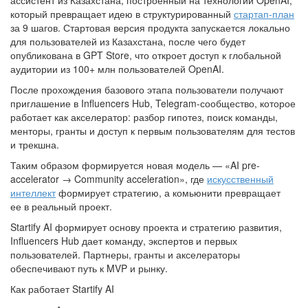
ассистент из Казахстана, построенный на технологии OpenAI,
который превращает идею в структурированный
стартап-план
за 9 шагов. Стартовая версия продукта запускается локально
для пользователей из Казахстана, после чего будет
опубликована в GPT Store, что откроет доступ к глобальной
аудитории из 100+ млн пользователей OpenAI.
После прохождения базового этапа пользователи получают
приглашение в Influencers Hub, Telegram-сообщество, которое
работает как акселератор: разбор гипотез, поиск команды,
менторы, гранты и доступ к первым пользователям для тестов
и трекшна.
Таким образом формируется новая модель — «AI pre-
accelerator → Community acceleration», где
искусственный
интеллект
формирует стратегию, а комьюнити превращает
ее в реальный проект.
Startify AI формирует основу проекта и стратегию развития,
Influencers Hub дает команду, экспертов и первых
пользователей. Партнеры, гранты и акселераторы
обеспечивают путь к MVP и рынку.
Как работает Startify AI