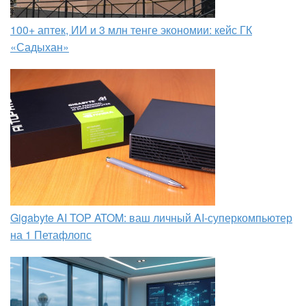
100+ аптек, ИИ и 3 млн тенге экономии: кейс ГК
«Садыхан»
Gigabyte AI TOP ATOM: ваш личный AI-суперкомпьютер
на 1 Петафлопс