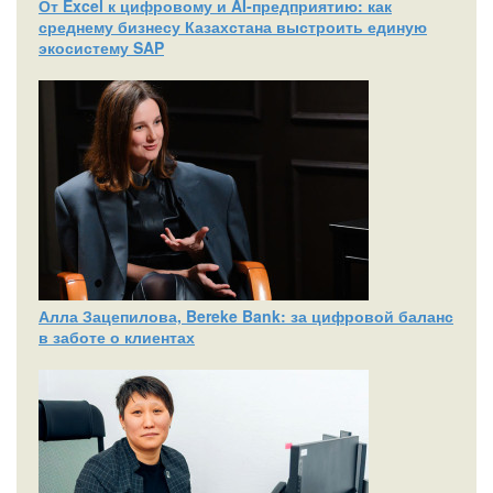
От Excel к цифровому и AI‑предприятию: как
среднему бизнесу Казахстана выстроить единую
экосистему SAP
Алла Зацепилова, Bereke Bank: за цифровой баланс
в заботе о клиентах