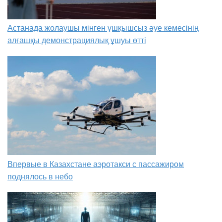
Астанада жолаушы мінген ұшқышсыз әуе кемесінің
алғашқы демонстрациялық ұшуы өтті
Впервые в Казахстане аэротакси с пассажиром
поднялось в небо