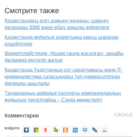
Смотрите также
Қазақстандағы күзгі шақыру науқаны: шақыру
қағаздары SMS және eGov арқылы жіберіледі
Қазақстанда мобильді алаяқтыққа қарсы шаралар
күшейтілуде
Маркетплейстерде «Қазақстанда жасалған» арнайы
бөлімдері енгізіліп жатыр
Қазақстанда Үндістанның сот сараптамасы және IT-
криминалистика саласындағы топ-университетінің
филиалы ашылады
Тауарлардың цифрлық паспорты компаниялардың
жұмысын тоқтатпайды – Сауда министрлігі
Комментарии
войдите