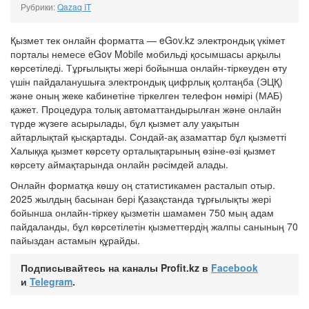
Рубрики:
Qazaq IT
Қызмет тек онлайн форматта — eGov.kz электрондық үкімет
порталы немесе eGov Mobile мобильді қосымшасы арқылы
көрсетіледі. Тұрғылықты жері бойынша онлайн-тіркеуден өту
үшін пайдаланушыға электрондық цифрлық қолтаңба (ЭЦҚ)
және оның жеке кабинетіне тіркелген телефон нөмірі (МАБ)
қажет. Процедура толық автоматтандырылған және онлайн
түрде жүзеге асырылады, бұл қызмет алу уақытын
айтарлықтай қысқартады. Сондай-ақ азаматтар бұл қызметті
Халыққа қызмет көрсету орталықтарының өзіне-өзі қызмет
көрсету аймақтарында онлайн рәсімдей алады.
Онлайн форматқа көшу оң статистикамен расталып отыр.
2025 жылдың басынан бері Қазақстанда тұрғылықты жері
бойынша онлайн-тіркеу қызметін шамамен 750 мың адам
пайдаланды, бұл көрсетілетін қызметтердің жалпы санының 70
пайыздан астамын құрайды.
Подписывайтесь на каналы Profit.kz в
Facebook
и
Telegram
.