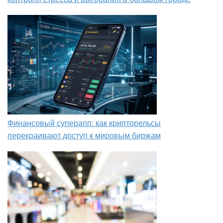
Финансовый суперапп: как крипторельсы
перекраивают доступ к мировым биржам