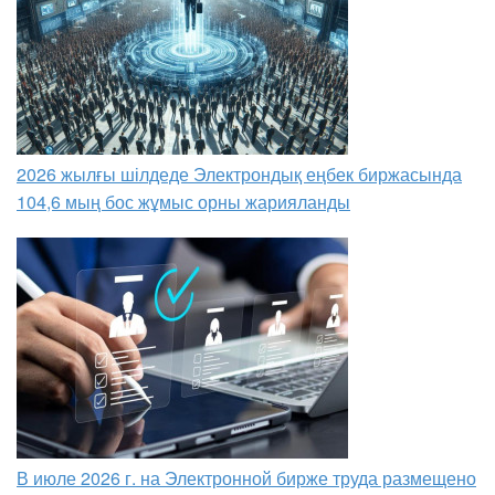
2026 жылғы шілдеде Электрондық еңбек биржасында
104,6 мың бос жұмыс орны жарияланды
В июле 2026 г. на Электронной бирже труда размещено