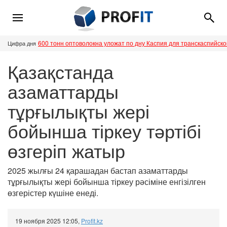
600 тонн оптоволокна уложат по дну Каспия для транскаспийск
Цифра дня
Қазақстанда
азаматтарды
тұрғылықты жері
бойынша тіркеу тәртібі
өзгеріп жатыр
2025 жылғы 24 қарашадан бастап азаматтарды
тұрғылықты жері бойынша тіркеу рәсіміне енгізілген
өзгерістер күшіне енеді.
19 ноября 2025 12:05
,
Profit.kz