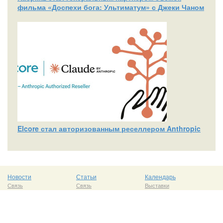
фильма «Доспехи бога: Ультиматум» с Джеки Чаном
Elcore стал авторизованным реселлером Anthropic
Новости
Статьи
Календарь
Связь
Связь
Выставки
Интернет
Рынок
Семинары
Бизнес
Интернет
Конкурсы
Железо
и
софт
Бизнес
Акции
Образование
Железо
и
софт