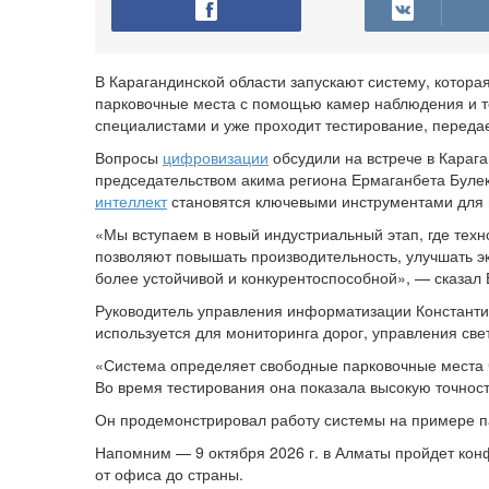
В Карагандинской области запускают систему, котор
парковочные места с помощью камер наблюдения и те
специалистами и уже проходит тестирование, переда
Вопросы
цифровизации
обсудили на встрече в Караг
председательством акима региона Ермаганбета Булек
интеллект
становятся ключевыми инструментами для 
«Мы вступаем в новый индустриальный этап, где техн
позволяют повышать производительность, улучшать э
более устойчивой и конкурентоспособной», — сказал
Руководитель управления информатизации Константин
используется для мониторинга дорог, управления св
«Система определяет свободные парковочные места 
Во время тестирования она показала высокую точнос
Он продемонстрировал работу системы на примере па
Напомним — 9 октября 2026 г. в Алматы пройдет ко
от офиса до страны.