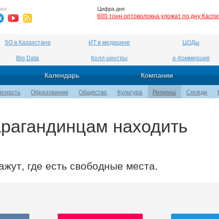
ями
Цифра дня
600 тонн оптоволокна уложат по дну Касп
5G в Казахстане
ИТ в медицине
ЦОДы
Big Data
Колл-центры
е-Коммерция
Календарь
Компании
асность
Образование
Общество
Культура
Регионы
Соседи
арагандинцам находить
жут, где есть свободные места.