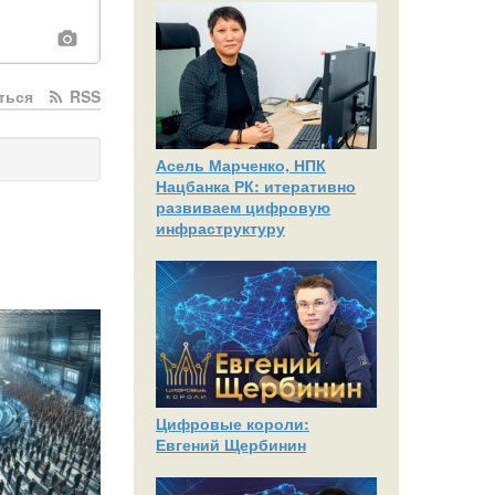
ться
RSS
Асель Марченко, НПК
Нацбанка РК: итеративно
развиваем цифровую
инфраструктуру
Цифровые короли:
Евгений Щербинин