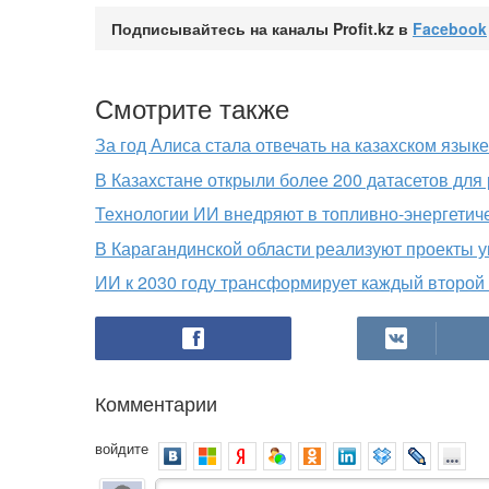
Подписывайтесь на каналы Profit.kz в
Facebook
Смотрите также
За год Алиса стала отвечать на казахском язык
В Казахстане открыли более 200 датасетов для 
Технологии ИИ внедряют в топливно-энергетич
В Карагандинской области реализуют проекты 
ИИ к 2030 году трансформирует каждый второй 
Комментарии
войдите