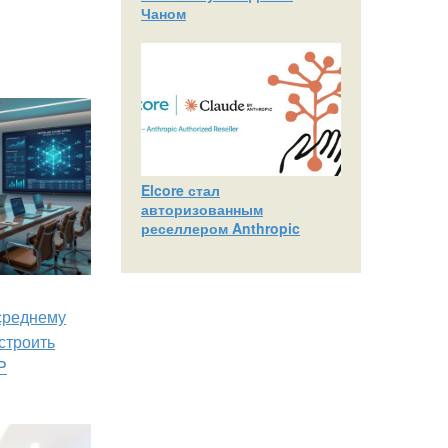
Чаном
Elcore стал
авторизованным
реселлером Anthropic
 среднему
строить
P