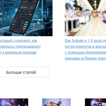
совый суперапп: как
Как Sulpak в 1,5 раза 
орельсы перекраивают
поток клиентов в мага
п к мировым биржам
с помощью брендформ
рекламы в Яндекс Кар
Больше статей