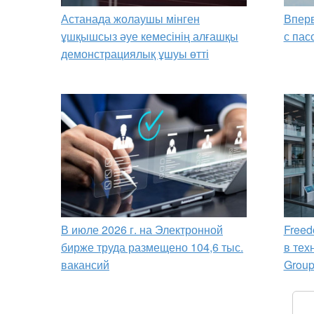
Астанада жолаушы мінген
Вперв
ұшқышсыз әуе кемесінің алғашқы
с пас
демонстрациялық ұшуы өтті
В июле 2026 г. на Электронной
Freed
бирже труда размещено 104,6 тыс.
в тех
вакансий
Grou