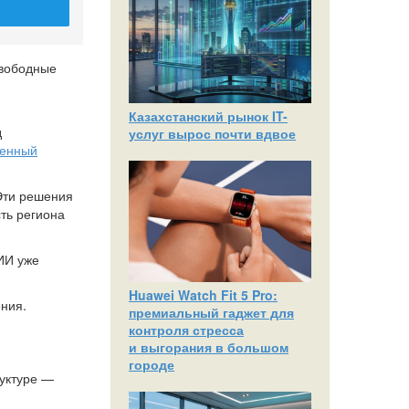
свободные
Казахстанский рынок IT-
д
услуг вырос почти вдвое
венный
 Эти решения
ть региона
ИИ уже
Huawei Watch Fit 5 Pro:
ния.
премиальный гаджет для
контроля стресса
и выгорания в большом
городе
уктуре —