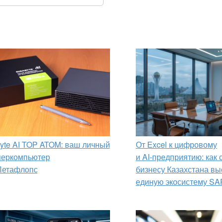
yte AI TOP ATOM: ваш личный
От Excel к цифровому
перкомпьютер
и AI‑предприятию: как
Петафлопс
бизнесу Казахстана вы
единую экосистему SA