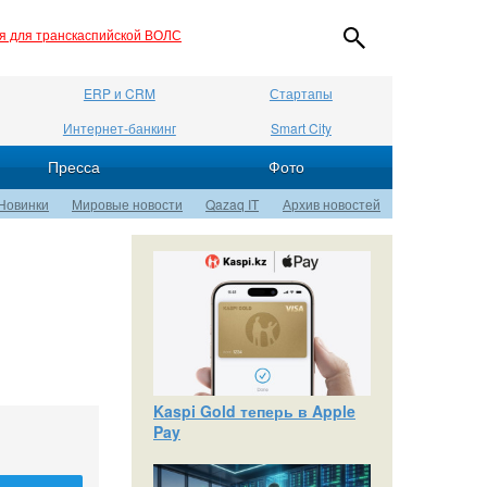
ия для транскаспийской ВОЛС
ERP и CRM
Стартапы
Интернет-банкинг
Smart City
Пресса
Фото
Новинки
Мировые новости
Qazaq IT
Архив новостей
Kaspi Gold теперь в Apple
Pay