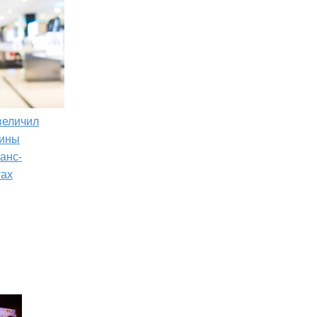
увеличил
зины
анс-
тах