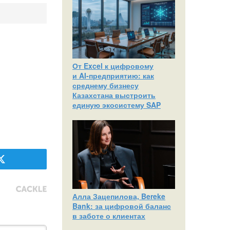
От Excel к цифровому
и AI‑предприятию: как
среднему бизнесу
Казахстана выстроить
единую экосистему SAP
Алла Зацепилова, Bereke
Bank: за цифровой баланс
в заботе о клиентах