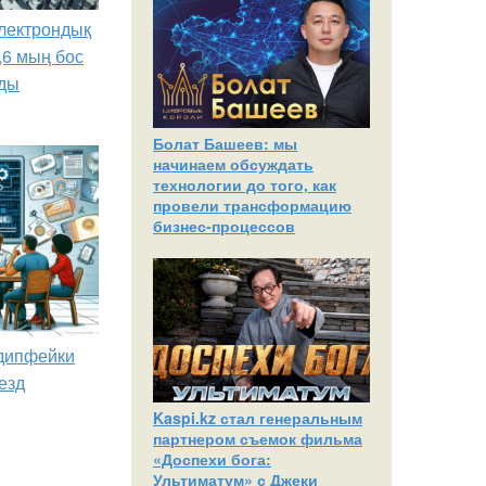
лектрондық
,6 мың бос
ды
Болат Башеев: мы
начинаем обсуждать
технологии до того, как
провели трансформацию
бизнес-процессов
 дипфейки
езд
Kaspi.kz стал генеральным
партнером съемок фильма
«Доспехи бога:
Ультиматум» с Джеки