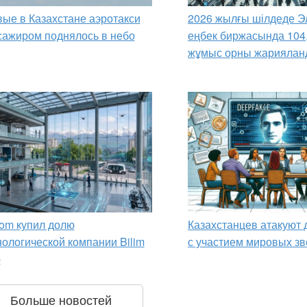
ые в Казахстане аэротакси
2026 жылғы шілдеде Э
сажиром поднялось в небо
еңбек биржасында 104
жұмыс орны жариялан
om купил долю
Казахстанцев атакуют
нологической компании Bilim
с участием мировых зв
p
Больше новостей