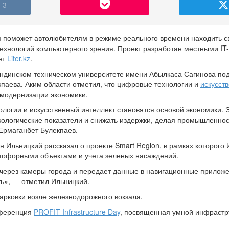
3
ая поможет автолюбителям в режиме реального времени находить 
хнологий компьютерного зрения. Проект разработан местными IT-
ет
Liter.kz
.
андинском техническом университете имени Абылкаса Сагинова по
паева. Аким области отметил, что цифровые технологии и
искусст
модернизации экономики.
ологии и искусственный интеллект становятся основой экономики.
кологические показатели и снижать издержки, делая промышленнос
 Ермаганбет Булекпаев.
 Ильницкий рассказал о проекте Smart Region, в рамках которого 
етофорными объектами и учета зеленых насаждений.
через камеры города и передает данные в навигационные приложе
ть», — отметил Ильницкий.
рковки возле железнодорожного вокзала.
нференция
PROFIT Infrastructure Day
, посвященная умной инфрастр