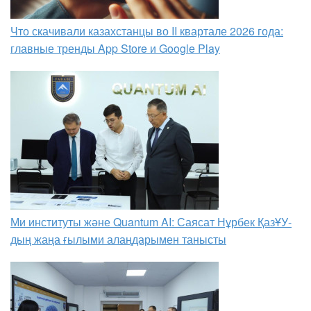
Что скачивали казахстанцы во II квартале 2026 года:
главные тренды App Store и Google Play
Ми институты және Quantum AI: Саясат Нұрбек ҚазҰУ-
дың жаңа ғылыми алаңдарымен танысты