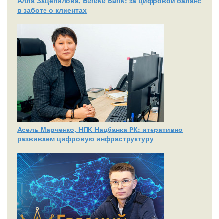
Алла Зацепилова, Bereke Bank: за цифровой баланс
в заботе о клиентах
Асель Марченко, НПК Нацбанка РК: итеративно
развиваем цифровую инфраструктуру