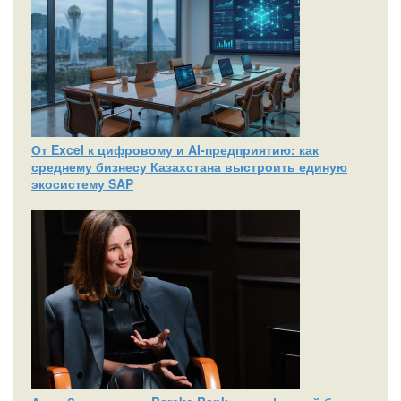
От Excel к цифровому и AI‑предприятию: как
среднему бизнесу Казахстана выстроить единую
экосистему SAP