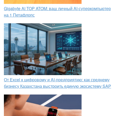
Gigabyte AI TOP ATOM: ваш личный AI-суперкомпьютер
на 1 Петафлопс
От Excel к цифровому и AI‑предприятию: как среднему
бизнесу Казахстана выстроить единую экосистему SAP