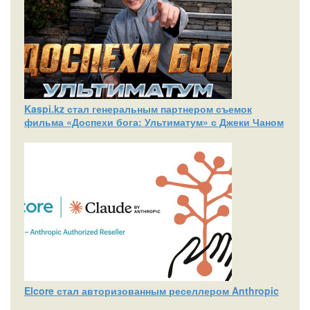
Kaspi.kz стал генеральным партнером съемок
фильма «Доспехи бога: Ультиматум» с Джеки Чаном
Elcore стал авторизованным реселлером Anthropic