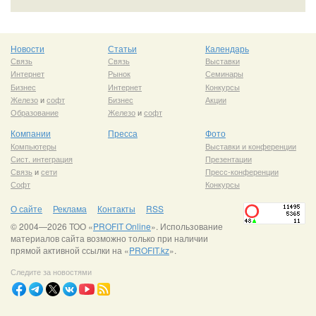
Новости
Статьи
Календарь
Связь
Связь
Выставки
Интернет
Рынок
Семинары
Бизнес
Интернет
Конкурсы
Железо
и
софт
Бизнес
Акции
Образование
Железо
и
софт
Компании
Пресса
Фото
Компьютеры
Выставки и конференции
Сист. интеграция
Презентации
Связь
и
сети
Пресс-конференции
Софт
Конкурсы
О сайте
Реклама
Контакты
RSS
© 2004—2026 ТОО «
PROFIT Online
». Использование
материалов сайта возможно только при наличии
прямой активной ссылки на «
PROFIT.kz
».
Следите за новостями