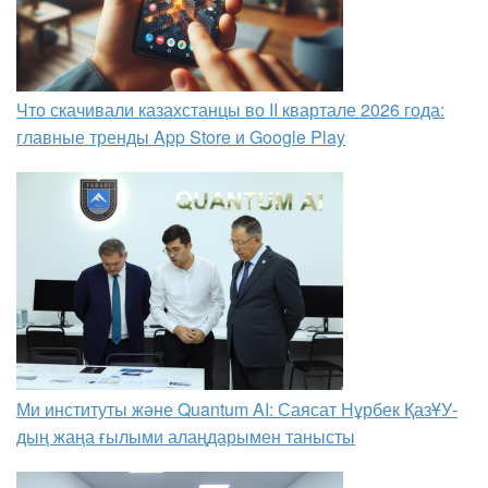
Что скачивали казахстанцы во II квартале 2026 года:
главные тренды App Store и Google Play
Ми институты және Quantum AI: Саясат Нұрбек ҚазҰУ-
дың жаңа ғылыми алаңдарымен танысты