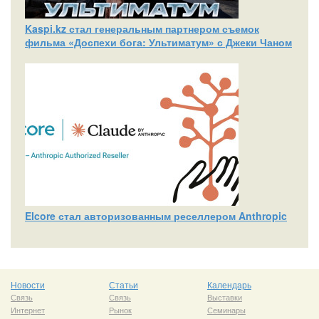
Kaspi.kz стал генеральным партнером съемок
фильма «Доспехи бога: Ультиматум» с Джеки Чаном
Elcore стал авторизованным реселлером Anthropic
Новости
Статьи
Календарь
Связь
Связь
Выставки
Интернет
Рынок
Семинары