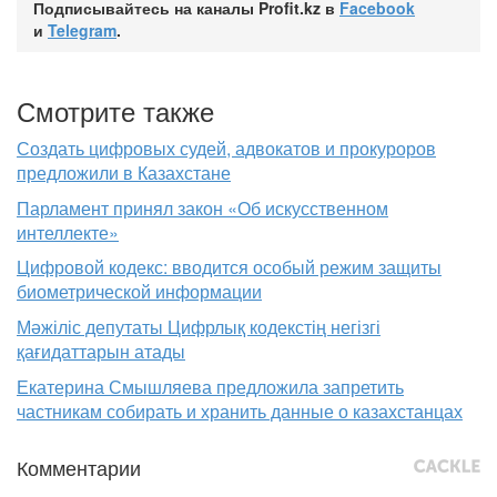
Подписывайтесь на каналы Profit.kz в
Facebook
и
Telegram
.
Смотрите также
Создать цифровых судей, адвокатов и прокуроров
предложили в Казахстане
Парламент принял закон «Об искусственном
интеллекте»
Цифровой кодекс: вводится особый режим защиты
биометрической информации
Мәжіліс депутаты Цифрлық кодекстің негізгі
қағидаттарын атады
Екатерина Смышляева предложила запретить
частникам собирать и хранить данные о казахстанцах
Комментарии