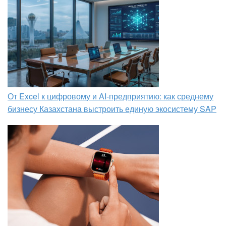
От Excel к цифровому и AI‑предприятию: как среднему
бизнесу Казахстана выстроить единую экосистему SAP