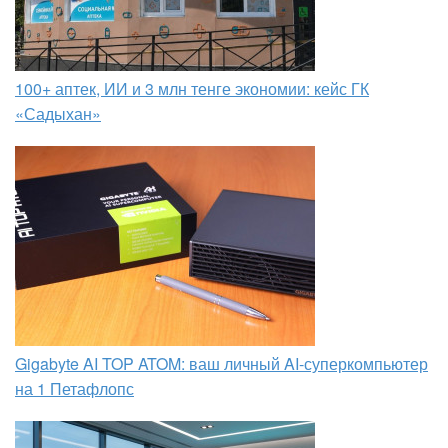
100+ аптек, ИИ и 3 млн тенге экономии: кейс ГК
«Садыхан»
Gigabyte AI TOP ATOM: ваш личный AI-суперкомпьютер
на 1 Петафлопс