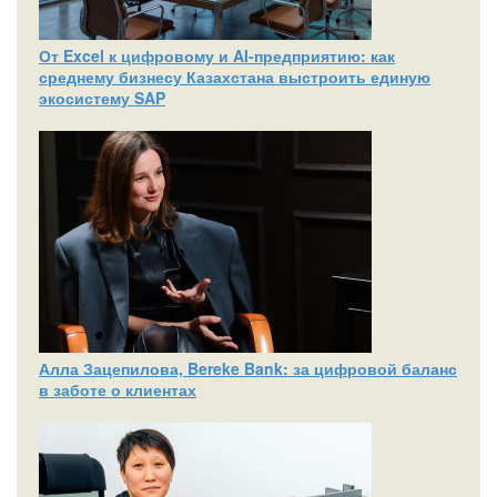
От Excel к цифровому и AI‑предприятию: как
среднему бизнесу Казахстана выстроить единую
экосистему SAP
Алла Зацепилова, Bereke Bank: за цифровой баланс
в заботе о клиентах