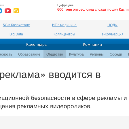
ями
Цифра дня
600 тонн оптоволокна уложат по дну Касп
5G в Казахстане
ИТ в медицине
ЦОДы
Big Data
Колл-центры
е-Коммерция
Календарь
Компании
асность
Образование
Общество
Культура
Регионы
Соседи
реклама» вводится в
мационной безопасности в сфере рекламы и
щения рекламных видеороликов.