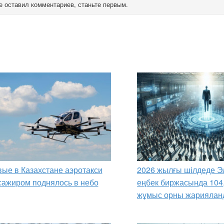
е оставил комментариев, станьте первым.
ые в Казахстане аэротакси
2026 жылғы шілдеде Э
сажиром поднялось в небо
еңбек биржасында 104
жұмыс орны жариялан