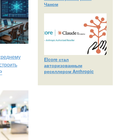
Чаном
 среднему
Elcore стал
строить
авторизованным
реселлером Anthropic
P