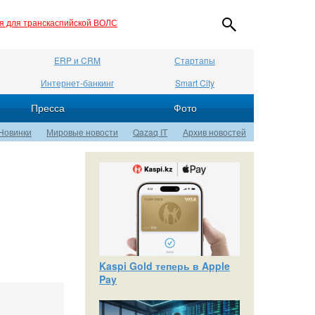
ия для транскаспийской ВОЛС
ERP и CRM
Стартапы
Интернет-банкинг
Smart City
Пресса
Фото
Новинки
Мировые новости
Qazaq IT
Архив новостей
Kaspi Gold теперь в Apple
Pay