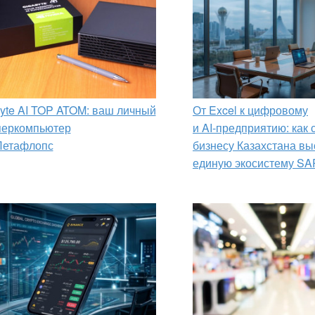
yte AI TOP ATOM: ваш личный
От Excel к цифровому
перкомпьютер
и AI‑предприятию: как
Петафлопс
бизнесу Казахстана вы
единую экосистему SA