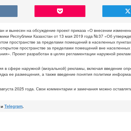
ан и вынесен на обсуждение проект приказа «О внесении изменен
мики Республики Казахстан от 13 мая 2019 года № 37 «Об утвержд
том пространстве за пределами помещений в населенных пунктах,
 открытом пространстве за пределами помещений вне населенных 
ния». Проект разработан в целях регламентации наружной реклам
ия в сфере наружной (визуальной) рекламы, включая введение оп
рядка ее размещения, а также введение понятия политики информ
августа 2025 года. Свои комментарии и замечания можно оставлят
и
Telegram
.