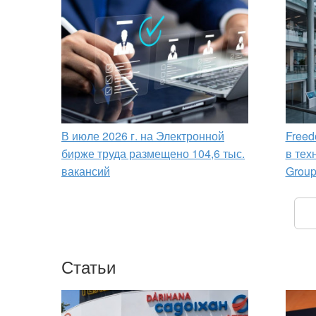
В июле 2026 г. на Электронной
Freed
бирже труда размещено 104,6 тыс.
в тех
вакансий
Grou
Статьи