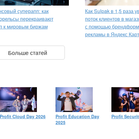
совый суперапп: как
Как Sulpak в 1,5 раза 
орельсы перекраивают
поток клиентов в мага
п к мировым биржам
с помощью брендформ
рекламы в Яндекс Кар
Больше статей
Profit Cloud Day 2026
Profit Education Day
Profit Securi
2025