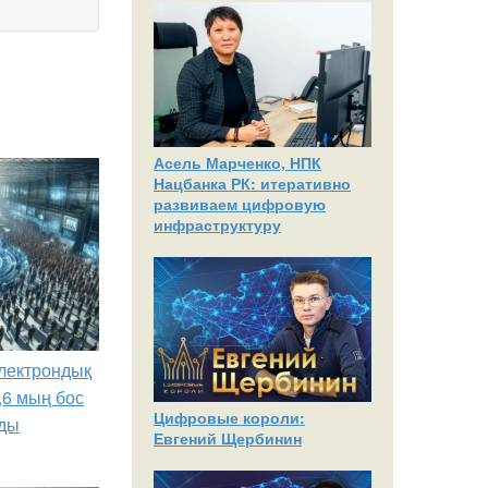
Асель Марченко, НПК
Нацбанка РК: итеративно
развиваем цифровую
инфраструктуру
лектрондық
,6 мың бос
Цифровые короли:
ды
Евгений Щербинин