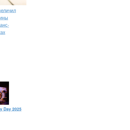
увеличил
зины
анс-
тах
ty Day 2025