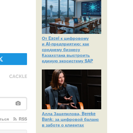
От Excel к цифровому
и AI‑предприятию: как
среднему бизнесу
Казахстана выстроить
единую экосистему SAP
Алла Зацепилова, Bereke
ться
RSS
Bank: за цифровой баланс
в заботе о клиентах