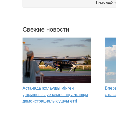
Никто ещё н
Свежие новости
Астанада жолаушы мінген
Вперв
ұшқышсыз әуе кемесінің алғашқы
с пас
демонстрациялық ұшуы өтті