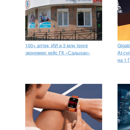
100+ аптек, ИИ и 3 млн тенге
Gigab
экономии: кейс ГК «Садыхан»
AI-су
на 1 