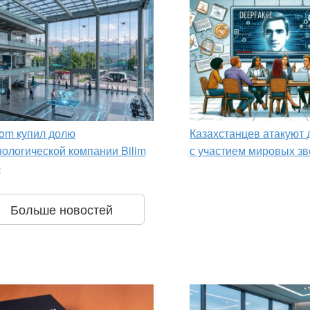
om купил долю
Казахстанцев атакуют
нологической компании Bilim
с участием мировых зв
p
Больше новостей