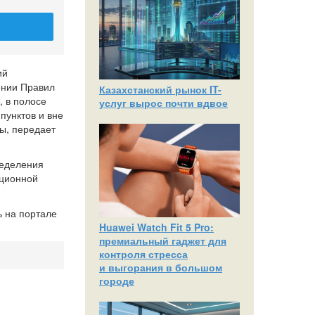
ий
ении Правил
Казахстанский рынок IT-
 в полосе
услуг вырос почти вдвое
пунктов и вне
ы, передает
ределения
ационной
ь на портале
Huawei Watch Fit 5 Pro:
премиальный гаджет для
контроля стресса
и выгорания в большом
городе