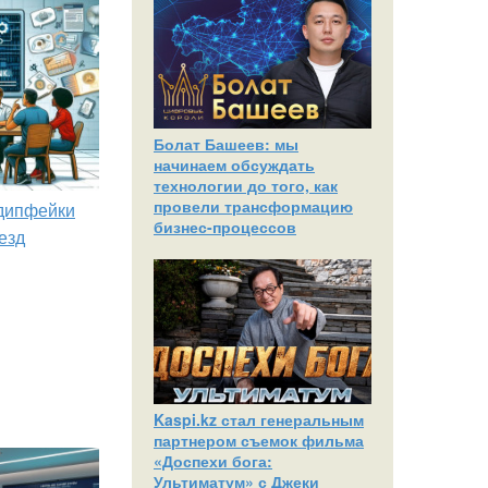
Болат Башеев: мы
начинаем обсуждать
технологии до того, как
провели трансформацию
 дипфейки
бизнес-процессов
езд
Kaspi.kz стал генеральным
партнером съемок фильма
«Доспехи бога:
Ультиматум» с Джеки