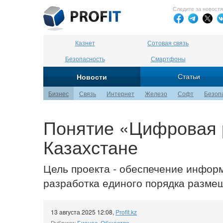
Следите за новост
Казнет
Сотовая связь
Безопасность
Смартфоны
Статьи
Новости
Бизнес
Связь
Интернет
Железо
Софт
Безоп
Понятие «Цифровая 
Казахстане
Цель проекта - обеспечение инфор
разработка единого порядка разме
13 августа 2025 12:08
,
Profit.kz
Рубрики:
Бизнес
,
Общество