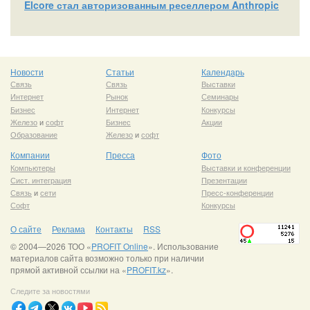
Elcore стал авторизованным реселлером Anthropic
Новости
Статьи
Календарь
Связь
Связь
Выставки
Интернет
Рынок
Семинары
Бизнес
Интернет
Конкурсы
Железо
и
софт
Бизнес
Акции
Образование
Железо
и
софт
Компании
Пресса
Фото
Компьютеры
Выставки и конференции
Сист. интеграция
Презентации
Связь
и
сети
Пресс-конференции
Софт
Конкурсы
О сайте
Реклама
Контакты
RSS
© 2004—2026 ТОО «
PROFIT Online
». Использование
материалов сайта возможно только при наличии
прямой активной ссылки на «
PROFIT.kz
».
Следите за новостями