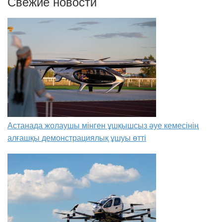
Свежие новости
Астанада жолаушы мінген ұшқышсыз әуе кемесінің
алғашқы демонстрациялық ұшуы өтті