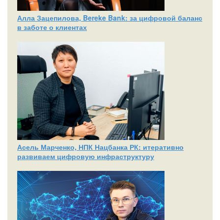
Алла Зацепилова, Bereke Bank: за цифровой баланс
в заботе о клиентах
Асель Марченко, НПК Нацбанка РК: итеративно
развиваем цифровую инфраструктуру