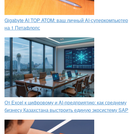
Gigabyte AI TOP ATOM: ваш личный AI-суперкомпьютер
на 1 Петафлопс
От Excel к цифровому и AI‑предприятию: как среднему
бизнесу Казахстана выстроить единую экосистему SAP