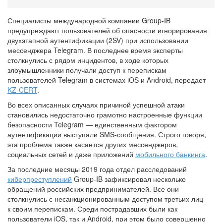
Специалисты международной компании Group-IB
предупреждают пользователей об опасности игнорирования
двухэтапной аутентификации (2SV) при использовании
мессенджера Telegram. В последнее время эксперты
столкнулись с рядом инцидентов, в ходе которых
злоумышленники получали доступ к перепискам
пользователей Telegram в системах iOS и Android, передает
KZ-CERT
.
Во всех описанных случаях причиной успешной атаки
становились недостаточно грамотно настроенные функции
безопасности Telegram — единственным фактором
аутентификации выступали SMS-сообщения. Строго говоря,
эта проблема также касается других мессенджеров,
социальных сетей и даже приложений
мобильного банкинга
.
За последние месяцы 2019 года отдел расследований
киберпреступлений
Group-IB зафиксировал несколько
обращений российских предпринимателей. Все они
столкнулись с несанкционированным доступом третьих лиц
к своим перепискам. Среди пострадавших были как
пользователи iOS, так и Android, при этом было совершенно