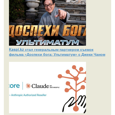
Kaspi.kz стал генеральным партнером съемок
фильма «Доспехи бога: Ультиматум» с Джеки Чаном