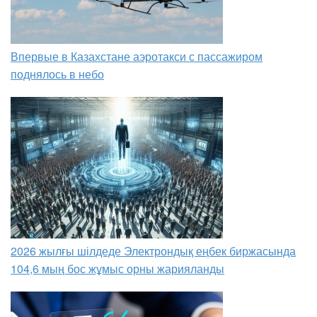
Впервые в Казахстане аэротакси с пассажиром
поднялось в небо
2026 жылғы шілдеде Электрондық еңбек биржасында
104,6 мың бос жұмыс орны жарияланды