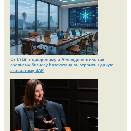
От Excel к цифровому и AI‑предприятию: как
среднему бизнесу Казахстана выстроить единую
экосистему SAP