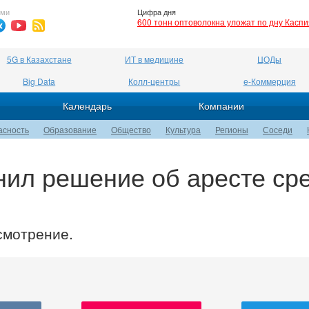
ями
Цифра дня
600 тонн оптоволокна уложат по дну Касп
5G в Казахстане
ИТ в медицине
ЦОДы
Big Data
Колл-центры
е-Коммерция
Календарь
Компании
асность
Образование
Общество
Культура
Регионы
Соседи
ил решение об аресте ср
смотрение.