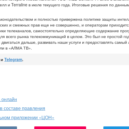
селл и Terraline в июле текущего года. Итоговые решения по данн
законодательством и полностью привержена политике защиты инте
рских и смежных прав еще не совершенно, и операторам приходитс
нники телеканалов, самостоятельно определяющие содержание про
ля всего рынка телекоммуникаций в целом. Это был не простой год
 двигаться дальше, развивать наши услуги и предоставлять самый
ли в «АЛМА ТВ».
и
Telegram
.
ь онлайн
 в составе правления
льном приложении «ЦОН»