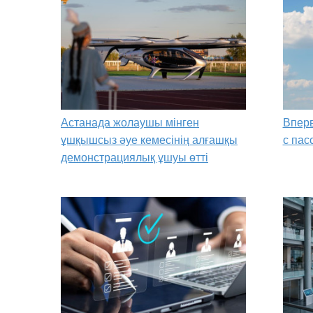
Астанада жолаушы мінген
Вперв
ұшқышсыз әуе кемесінің алғашқы
с пас
демонстрациялық ұшуы өтті