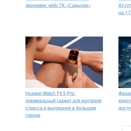
экономии: кейс ГК «Садыхан»
AI-су
на 1 
Huawei Watch Fit 5 Pro:
Финан
премиальный гаджет для контроля
крипт
стресса и выгорания в большом
досту
городе