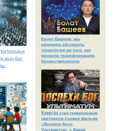
Болат Башеев: мы
начинаем обсуждать
технологии до того, как
лектрондық
провели трансформацию
,6 мың бос
бизнес-процессов
ды
Kaspi.kz стал генеральным
партнером съемок фильма
«Доспехи бога:
Ультиматум» с Джеки