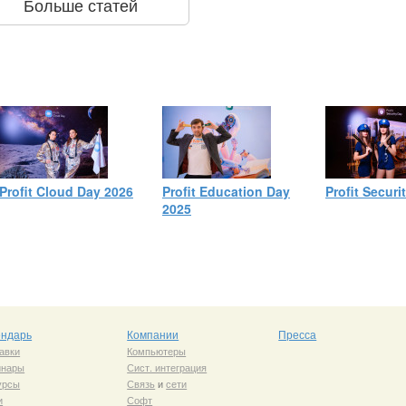
Больше статей
Profit Cloud Day 2026
Profit Education Day
Profit Securi
2025
ендарь
Компании
Пресса
авки
Компьютеры
инары
Сист. интеграция
урсы
Связь
и
сети
и
Софт