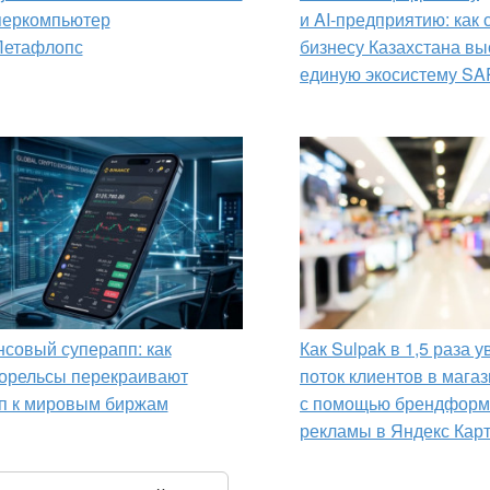
перкомпьютер
и AI‑предприятию: как
Петафлопс
бизнесу Казахстана вы
единую экосистему SA
совый суперапп: как
Как Sulpak в 1,5 раза 
орельсы перекраивают
поток клиентов в мага
п к мировым биржам
с помощью брендформ
рекламы в Яндекс Кар