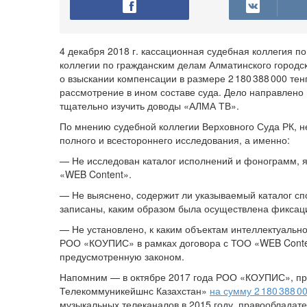
4 декабря 2018 г. кассационная судебная коллегия 
коллегии по гражданским делам Алматинского городс
о взыскании компенсации в размере 2 180 388 000 т
рассмотрение в ином составе суда. Дело направлено
тщательно изучить доводы «АЛМА ТВ».
По мнению судебной коллегии Верховного Суда РК, н
полного и всестороннего исследования, а именно:
— Не исследован каталог исполнений и фонограмм
«WEB Content».
— Не выяснено, содержит ли указываемый каталог сп
записаны, каким образом была осуществлена фиксац
— Не установлено, к каким объектам интеллектуальн
РОО «КОУПИС» в рамках договора с ТОО «WEB Conte
предусмотренную законом.
Напомним — в октябре 2017 года РОО «КОУПИС», пр
Телекоммуникейшнс Казахстан»
на сумму 2 180 388 0
музыкальных телеканалов в 2015 году, правообладат