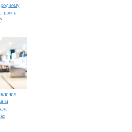
 среднему
строить
P
увеличил
зины
анс-
тах