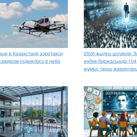
ые в Казахстане аэротакси
2026 жылғы шілдеде Э
сажиром поднялось в небо
еңбек биржасында 104
жұмыс орны жариялан