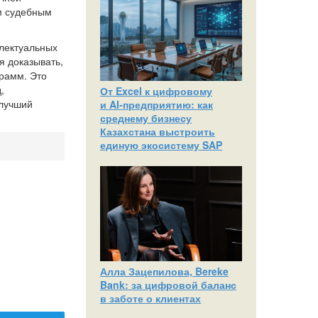
ым судебным
ллектуальных
я доказывать,
грамм. Это
,
От Excel к цифровому
 лучший
и AI‑предприятию: как
среднему бизнесу
Казахстана выстроить
единую экосистему SAP
Алла Зацепилова, Bereke
Bank: за цифровой баланс
в заботе о клиентах