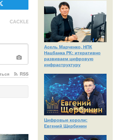
Асель Марченко, НПК
Нацбанка РК: итеративно
развиваем цифровую
инфраструктуру
ться
RSS
Цифровые короли:
Евгений Щербинин