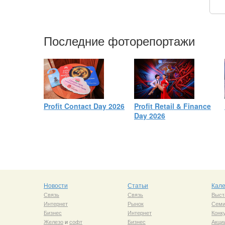
Последние фоторепортажи
Profit Contact Day 2026
Profit Retail & Finance
Day 2026
Новости
Статьи
Кал
Связь
Связь
Выст
Интернет
Рынок
Сем
Бизнес
Интернет
Конк
Железо
и
софт
Бизнес
Акци