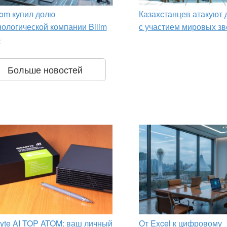
om купил долю
Казахстанцев атакуют
нологической компании Bilim
с участием мировых зв
p
Больше новостей
yte AI TOP ATOM: ваш личный
От Excel к цифровому