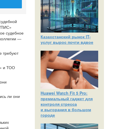
 судебной
ОУПИС»
вое судебное
Казахстанский рынок IT-
 коллегии —
услуг вырос почти вдвое
е требуют
» и ТОО
 они
Huawei Watch Fit 5 Pro:
ись ли они
премиальный гаджет для
контроля стресса
и выгорания в большом
городе
льких
ичной