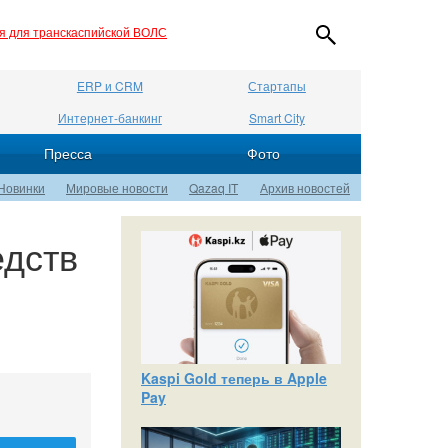
ия для транскаспийской ВОЛС
ERP и CRM
Стартапы
Интернет-банкинг
Smart City
Пресса
Фото
Новинки
Мировые новости
Qazaq IT
Архив новостей
едств
Kaspi Gold теперь в Apple
Pay