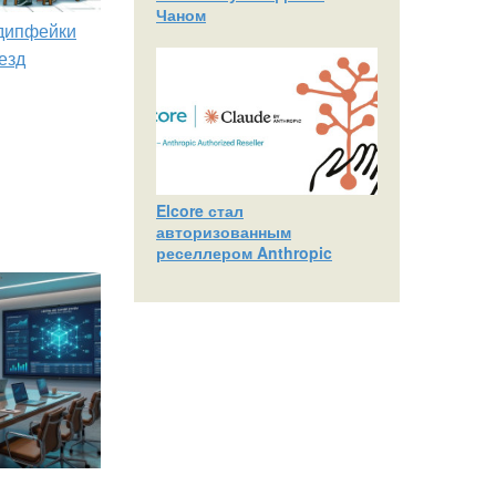
Чаном
 дипфейки
езд
Elcore стал
авторизованным
реселлером Anthropic