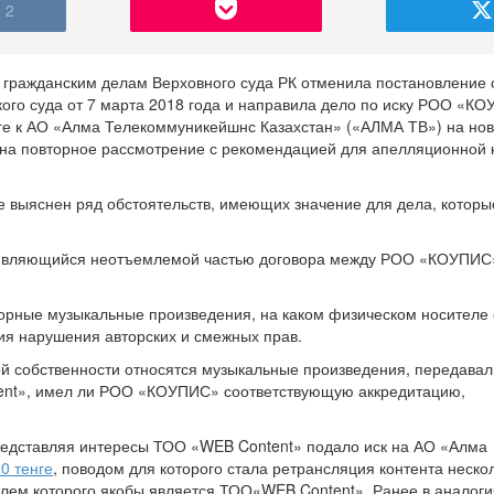
2
по гражданским делам Верховного суда РК отменила постановление
кого суда от 7 марта 2018 года и направила дело по иску РОО «К
енге к АО «Алма Телекоммуникейшнс Казахстан» («АЛМА ТВ») на но
 на повторное рассмотрение с рекомендацией для апелляционной
е выяснен ряд обстоятельств, имеющих значение для дела, которы
, являющийся неотъемлемой частью договора между РОО «КОУПИС
орные музыкальные произведения, на каком физическом носителе
ия нарушения авторских и смежных прав.
ой собственности относятся музыкальные произведения, передавал
nt», имел ли РОО «КОУПИС» соответствующую аккредитацию,
едставляя интересы ТОО «WEB Content» подало иск на АО «Алма
00 тенге
, поводом для которого стала ретрансляция контента неско
елем которого якобы является ТОО«WEB Content». Ранее в аналог