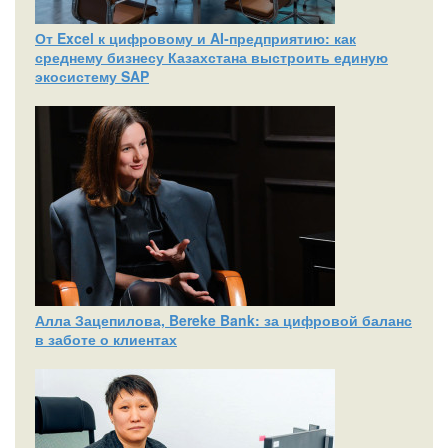
От Excel к цифровому и AI‑предприятию: как
среднему бизнесу Казахстана выстроить единую
экосистему SAP
Алла Зацепилова, Bereke Bank: за цифровой баланс
в заботе о клиентах