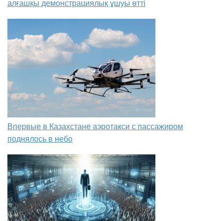
алғашқы демонстрациялық ұшуы өтті
Впервые в Казахстане аэротакси с пассажиром
поднялось в небо