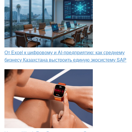
От Excel к цифровому и AI‑предприятию: как среднему
бизнесу Казахстана выстроить единую экосистему SAP