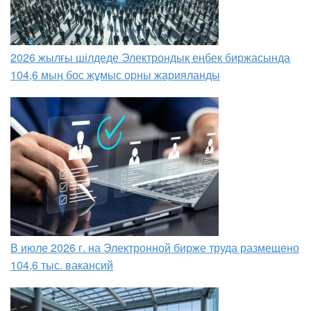
2026 жылғы шілдеде Электрондық еңбек биржасында
104,6 мың бос жұмыс орны жарияланды
В июле 2026 г. на Электронной бирже труда размещено
104,6 тыс. вакансий