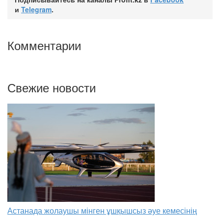
и
Telegram
.
Комментарии
Свежие новости
Астанада жолаушы мінген ұшқышсыз әуе кемесінің