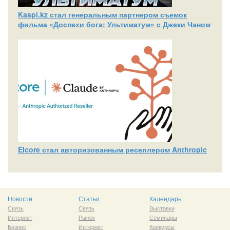
Kaspi.kz стал генеральным партнером съемок
фильма «Доспехи бога: Ультиматум» с Джеки Чаном
Elcore стал авторизованным реселлером Anthropic
Новости
Статьи
Календарь
Связь
Связь
Выставки
Интернет
Рынок
Семинары
Бизнес
Интернет
Конкурсы