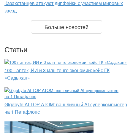
Казахстанцев атакуют дипфейки с участием мировых
звезд
Больше новостей
Статьи
100+ аптек, ИИ и 3 млн тенге экономии: кейс ГК
«Садыхан»
Gigabyte AI TOP ATOM: ваш личный AI-суперкомпьютер
на 1 Петафлопс