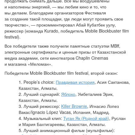
продолжать снимать дальше. Все мы воодушевлены
и наполнены энергией, — мы любим кино и то, что
мы делаем. Благодарим организаторов Фестиваля
за создание такой площадки, где люди могут проявить свое
творчество», — прокомментировал Абай Кубатбек уулу,
режиссер (команда Kurado, победитель Mobile Blockbuster film
festival).
Все победители также получили памятные статуэтки MBff,
электронные сертификаты и ценные призы от Казахстанской
медиа академии, сети кинотеатров Chaplin Cinemas
и магазина «Меломан».
Победители Mobile Blockbuster film festival, второй сезон:
1. People’s сhoice:
Правдивая история
, Асия Сактанова,
Казахстан, Алматы.
2. Лучший сценарий:
Яблоко
, Умбеталиев Эрик,
Казахстан, Алматы.
3. Лучший режиссер:
Killer Brownie
, Игнасио Лопез
Вакас/Ignacio López Vacas, Испания, Мадрид.
4. Музыкальный клип:
Туган Як (Родной край)
, Руслан
и Мария Бахтигареевы, Казахстан, Алматы.
5. Лучший анимационный фильм (мультфильм):