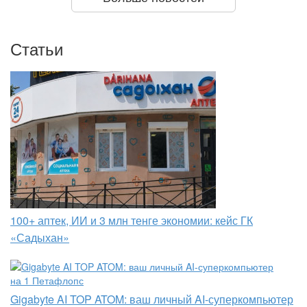
Статьи
100+ аптек, ИИ и 3 млн тенге экономии: кейс ГК
«Садыхан»
Gigabyte AI TOP ATOM: ваш личный AI-суперкомпьютер