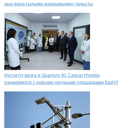
дың жаңа ғылыми алаңдарымен танысты
Институт мозга и Quantum AI: Саясат Нурбек
ознакомился с новыми научными площадками КазНУ