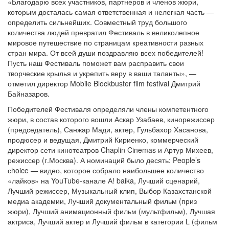
«Благодарю всех участников, партнеров и членов жюри,
которым досталась самая ответственная и нелегкая часть —
определить сильнейших. Совместный труд большого
количества людей превратил Фестиваль в великолепное
мировое путешествие по страницам креативности разных
стран мира. От всей души поздравляю всех победителей!
Пусть наш Фестиваль поможет вам расправить свои
творческие крылья и укрепить веру в ваши таланты», —
отметил директор Mobile Blockbuster film festival Дмитрий
Байназаров.
Победителей Фестиваля определяли члены компетентного
жюри, в состав которого вошли Аскар Узабаев, кинорежиссер
(председатель), Санжар Мади, актер, Гульбахор Хасанова,
продюсер и ведущая, Дмитрий Кириенко, коммерческий
директор сети кинотеатров Chaplin Cinemas и Артур Михеев,
режиссер (г.Москва). А номинаций было десять: People’s
сhoice — видео, которое собрало наибольшее количество
«лайков» на YouTube-канале А! baika, Лучший сценарий,
Лучший режиссер, Музыкальный клип, Выбор Казахстанской
медиа академии, Лучший документальный фильм (приз
жюри), Лучший анимационный фильм (мультфильм), Лучшая
актриса, Лучший актер и Лучший фильм в категории L (фильм