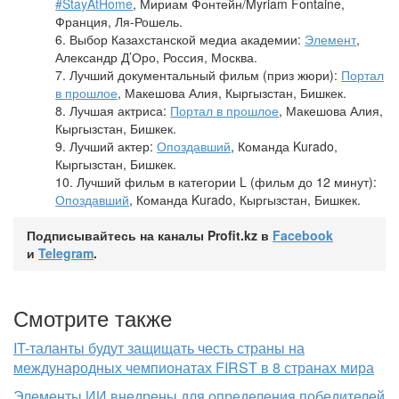
#StayAtHome
, Мириам Фонтейн/Myriam Fontaine,
Франция, Ля-Рошель.
6. Выбор Казахстанской медиа академии:
Элемент
,
Александр Д’Оро, Россия, Москва.
7. Лучший документальный фильм (приз жюри):
Портал
в прошлое
, Макешова Алия, Кыргызстан, Бишкек.
8. Лучшая актриса:
Портал в прошлое
, Макешова Алия,
Кыргызстан, Бишкек.
9. Лучший актер:
Опоздавший
, Команда Kurado,
Кыргызстан, Бишкек.
10. Лучший фильм в категории L (фильм до 12 минут):
Опоздавший
, Команда Kurado, Кыргызстан, Бишкек.
Подписывайтесь на каналы Profit.kz в
Facebook
и
Telegram
.
Смотрите также
IT-таланты будут защищать честь страны на
международных чемпионатах FIRST в 8 странах мира
Элементы ИИ внедрены для определения победителей