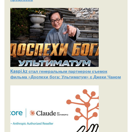
Kaspi.kz стал генеральным партнером съемок
фильма «Доспехи бога: Ультиматум» с Джеки Чаном