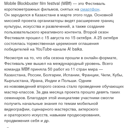
Mobile Blockbuster film festival (MBff) — это Фестиваль
короткометражных фильмов, снятых на
смартфон
.
Он зародился в Казахстане в марте этого года. Основной
миссией проекта организаторы видят расширение границ
культуры, искусства и развлечений, а также создание
пользовательского креативного контента. Второй сезон
Фестиваля прошел с 15 августа по 15 октября. А 25 октября
состоялась торжественная церемония оглашения
победителей на YouTube-канале A! baika.
Несмотря на то, что оба сезона прошли в онлайн-формате,
Фестиваль уже вышел на международный уровень. Всего
команда MBff приняла 50 работ из 11 стран мира —
Казахстана, России, Болгарии, Испании, Франции, Чили, Кубы,
Кыргызстана, Ирана, Индии и Польши. Одним
из нововведений второго сезона стало проведение обучающих
мастер-классов. За два месяца проекта прошло девять таких
семинаров. Благодаря этой инициативе участники смогли
получить начальные знания по темам мобильной
видеографии, сценарного мастерства, актерского
и ораторского искусств, навыкам продюсирования,
продвижения себя и др.