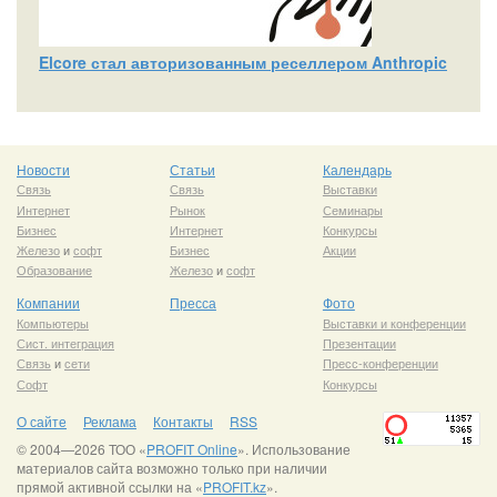
Elcore стал авторизованным реселлером Anthropic
Новости
Статьи
Календарь
Связь
Связь
Выставки
Интернет
Рынок
Семинары
Бизнес
Интернет
Конкурсы
Железо
и
софт
Бизнес
Акции
Образование
Железо
и
софт
Компании
Пресса
Фото
Компьютеры
Выставки и конференции
Сист. интеграция
Презентации
Связь
и
сети
Пресс-конференции
Софт
Конкурсы
О сайте
Реклама
Контакты
RSS
© 2004—2026 ТОО «
PROFIT Online
». Использование
материалов сайта возможно только при наличии
прямой активной ссылки на «
PROFIT.kz
».