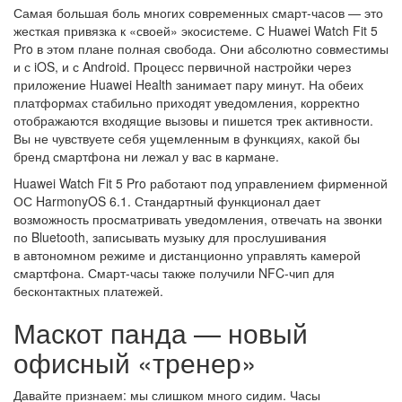
Самая большая боль многих современных смарт-часов — это
жесткая привязка к «своей» экосистеме. С Huawei Watch Fit 5
Pro в этом плане полная свобода. Они абсолютно совместимы
и с iOS, и с Android. Процесс первичной настройки через
приложение Huawei Health занимает пару минут. На обеих
платформах стабильно приходят уведомления, корректно
отображаются входящие вызовы и пишется трек активности.
Вы не чувствуете себя ущемленным в функциях, какой бы
бренд смартфона ни лежал у вас в кармане.
Huawei Watch Fit 5 Pro работают под управлением фирменной
ОС HarmonyOS 6.1. Стандартный функционал дает
возможность просматривать уведомления, отвечать на звонки
по Bluetooth, записывать музыку для прослушивания
в автономном режиме и дистанционно управлять камерой
смартфона. Смарт-часы также получили NFC-чип для
бесконтактных платежей.
Маскот панда — новый
офисный «тренер»
Давайте признаем: мы слишком много сидим. Часы