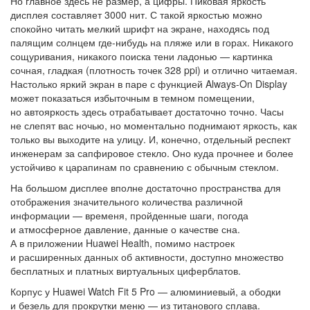
Но главное здесь не размер, а цифры. Пиковая яркость
дисплея составляет 3000 нит. С такой яркостью можно
спокойно читать мелкий шрифт на экране, находясь под
палящим солнцем где-нибудь на пляже или в горах. Никакого
сощуривания, никакого поиска тени ладонью — картинка
сочная, гладкая (плотность точек 328 ppi) и отлично читаемая.
Настолько яркий экран в паре с функцией Always-On Display
может показаться избыточным в темном помещении,
но автояркость здесь отрабатывает достаточно точно. Часы
не слепят вас ночью, но моментально поднимают яркость, как
только вы выходите на улицу. И, конечно, отдельный респект
инженерам за сапфировое стекло. Оно куда прочнее и более
устойчиво к царапинам по сравнению с обычным стеклом.
На большом дисплее вполне достаточно пространства для
отображения значительного количества различной
информации — временя, пройденные шаги, погода
и атмосферное давление, данные о качестве сна.
А в приложении Huawei Health, помимо настроек
и расширенных данных об активности, доступно множество
бесплатных и платных виртуальных циферблатов.
Корпус у Huawei Watch Fit 5 Pro — алюминиевый, а ободки
и безель для прокрутки меню — из титанового сплава.