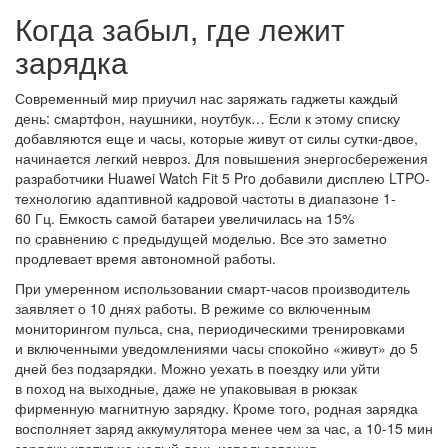
Когда забыл, где лежит
зарядка
Современный мир приучил нас заряжать гаджеты каждый
день: смартфон, наушники, ноутбук… Если к этому списку
добавляются еще и часы, которые живут от силы сутки-двое,
начинается легкий невроз. Для повышения энергосбережения
разработчики Huawei Watch Fit 5 Pro добавили дисплею LTPO-
технологию адаптивной кадровой частоты в диапазоне 1-
60 Гц. Емкость самой батареи увеличилась на 15%
по сравнению с предыдущей моделью. Все это заметно
продлевает время автономной работы.
При умеренном использовании смарт-часов производитель
заявляет о 10 днях работы. В режиме со включенным
мониторингом пульса, сна, периодическими тренировками
и включенными уведомлениями часы спокойно «живут» до 5
дней без подзарядки. Можно уехать в поездку или уйти
в поход на выходные, даже не упаковывая в рюкзак
фирменную магнитную зарядку. Кроме того, родная зарядка
восполняет заряд аккумулятора менее чем за час, а 10-15 мин
зарядки хватит на целый день использования.