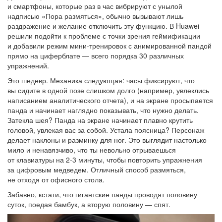
и смартфоны, которые раз в час вибрируют с унылой
надписью «Пора размяться», обычно вызывают лишь
раздражение и желание отключить эту функцию. В Huawei
решили подойти к проблеме с точки зрения геймификации
и добавили режим мини-тренировок с анимированной пандой
прямо на циферблате — всего порядка 30 различных
упражнений.
Это шедевр. Механика следующая: часы фиксируют, что
вы сидите в одной позе слишком долго (например, увлеклись
написанием аналитического отчета), и на экране просыпается
панда и начинает наглядно показывать, что нужно делать.
Затекла шея? Панда на экране начинает плавно крутить
головой, увлекая вас за собой. Устала поясница? Персонаж
делает наклоны и разминку для ног. Это выглядит настолько
мило и ненавязчиво, что ты невольно отрываешься
от клавиатуры на 2-3 минуты, чтобы повторить упражнения
за цифровым медведем. Отличный способ размяться,
не отходя от офисного стола.
Забавно, кстати, что гигантские панды проводят половину
суток, поедая бамбук, а вторую половину — спят.