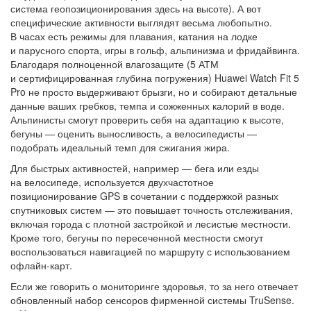
система геопозиционирования здесь на высоте). А вот
специфические активности выглядят весьма любопытно.
В часах есть режимы для плавания, катания на лодке
и парусного спорта, игры в гольф, альпинизма и фридайвинга.
Благодаря полноценной влагозащите (5 АТМ
и сертифицированная глубина погружения) Huawei Watch Fit 5
Pro не просто выдерживают брызги, но и собирают детальные
данные ваших гребков, темпа и сожженных калорий в воде.
Альпинисты смогут проверить себя на адаптацию к высоте,
бегуны — оценить выносливость, а велосипедисты —
подобрать идеальный темп для сжигания жира.
Для быстрых активностей, например — бега или езды
на велосипеде, используется двухчастотное
позиционирование GPS в сочетании с поддержкой разных
спутниковых систем — это повышает точность отслеживания,
включая города с плотной застройкой и лесистые местности.
Кроме того, бегуны по пересеченной местности смогут
воспользоваться навигацией по маршруту с использованием
офлайн-карт.
Если же говорить о мониторинге здоровья, то за него отвечает
обновленный набор сенсоров фирменной системы TruSense.