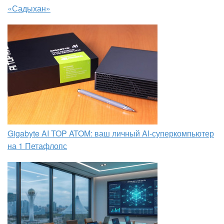
«Садыхан»
Gigabyte AI TOP ATOM: ваш личный AI-суперкомпьютер
на 1 Петафлопс