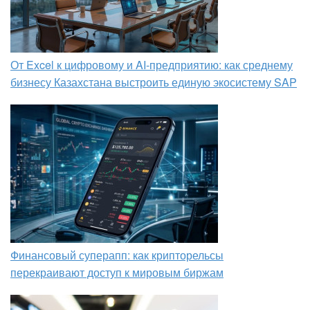
От Excel к цифровому и AI‑предприятию: как среднему
бизнесу Казахстана выстроить единую экосистему SAP
Финансовый суперапп: как крипторельсы
перекраивают доступ к мировым биржам