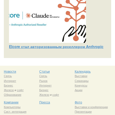
Elcore стал авторизованным реселлером Anthropic
Новости
Статьи
Календарь
Связь
Связь
Выставки
Интернет
Рынок
Семинары
Бизнес
Интернет
Конкурсы
Железо
и
софт
Бизнес
Акции
Образование
Железо
и
софт
Компании
Пресса
Фото
Компьютеры
Выставки и конференции
Сист. интеграция
Презентации