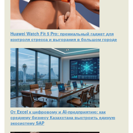
Huawei Watch Fit 5 Pro: премиальный гаджет для
контроля стресса и выгорания в большом городе
От Excel к цифровому и AI‑предприятию: как
среднему бизнесу Казахстана выстроить единую
экосистему SAP