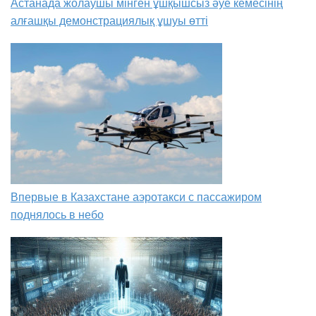
Астанада жолаушы мінген ұшқышсыз әуе кемесінің
алғашқы демонстрациялық ұшуы өтті
Впервые в Казахстане аэротакси с пассажиром
поднялось в небо