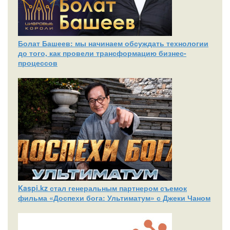
Болат Башеев: мы начинаем обсуждать технологии
до того, как провели трансформацию бизнес-
процессов
Kaspi.kz стал генеральным партнером съемок
фильма «Доспехи бога: Ультиматум» с Джеки Чаном