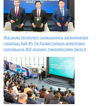
Жасанды интеллект саласындағы халықаралық
сарапшы Кай-Фу Ли Қазақстанның энергетика
секторында ЖИ қолдану тәжірибесімен бөлісті