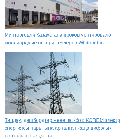
Минторговли Казахстана прокомментировало
миллиардные потери селлеров Wildberries
Талдау, дашбордтар және чат-бот: KOREM электр
энергиясы нарығына арналған жаңа цифрлық
порталын іске қосты