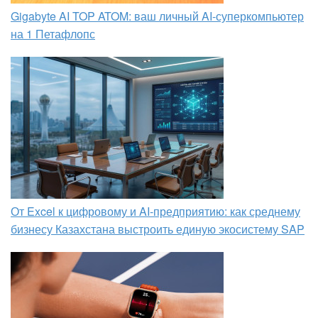
Gigabyte AI TOP ATOM: ваш личный AI-суперкомпьютер
на 1 Петафлопс
От Excel к цифровому и AI‑предприятию: как среднему
бизнесу Казахстана выстроить единую экосистему SAP