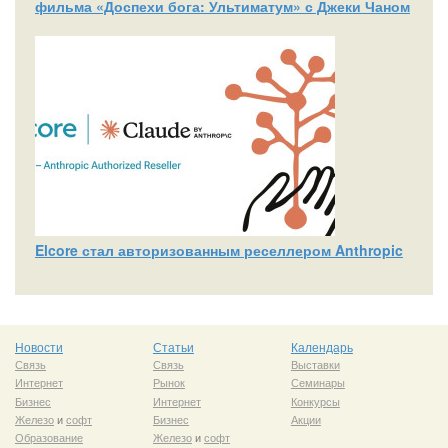
фильма «Доспехи бога: Ультиматум» с Джеки Чаном
Elcore стал авторизованным реселлером Anthropic
Новости
Статьи
Календарь
Связь
Связь
Выставки
Интернет
Рынок
Семинары
Бизнес
Интернет
Конкурсы
Железо
и
софт
Бизнес
Акции
Образование
Железо
и
софт