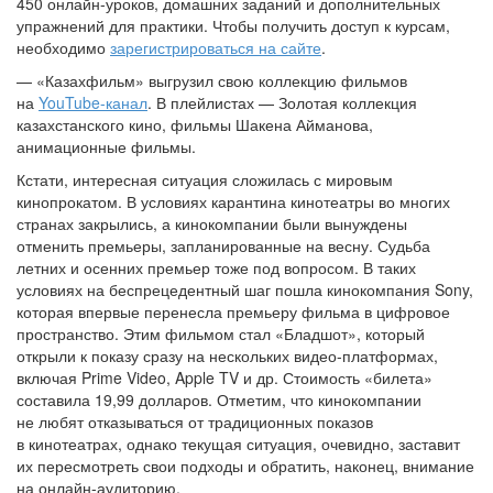
450 онлайн-уроков, домашних заданий и дополнительных
упражнений для практики. Чтобы получить доступ к курсам,
необходимо
зарегистрироваться на сайте
.
— «Казахфильм» выгрузил свою коллекцию фильмов
на
YouTube-канал
. В плейлистах — Золотая коллекция
казахстанского кино, фильмы Шакена Айманова,
анимационные фильмы.
Кстати, интересная ситуация сложилась с мировым
кинопрокатом. В условиях карантина кинотеатры во многих
странах закрылись, а кинокомпании были вынуждены
отменить премьеры, запланированные на весну. Судьба
летних и осенних премьер тоже под вопросом. В таких
условиях на беспрецедентный шаг пошла кинокомпания Sony,
которая впервые перенесла премьеру фильма в цифровое
пространство. Этим фильмом стал «Бладшот», который
открыли к показу сразу на нескольких видео-платформах,
включая Prime Video, Apple TV и др. Стоимость «билета»
составила 19,99 долларов. Отметим, что кинокомпании
не любят отказываться от традиционных показов
в кинотеатрах, однако текущая ситуация, очевидно, заставит
их пересмотреть свои подходы и обратить, наконец, внимание
на онлайн-аудиторию.