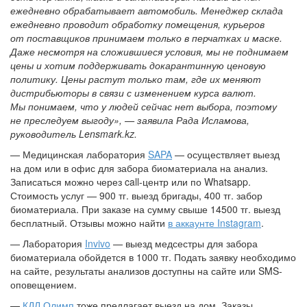
ежедневно обрабатывает автомобиль. Менеджер склада
ежедневно проводит обработку помещения, курьеров
от поставщиков принимаем только в перчатках и маске.
Даже несмотря на сложившиеся условия, мы не поднимаем
цены и хотим поддерживать докарантинную ценовую
политику. Цены растут только там, где их меняют
дистрибьюторы в связи с изменением курса валют.
Мы понимаем, что у людей сейчас нет выбора, поэтому
не преследуем выгоду», — заявила Рада Исламова,
руководитель Lensmark.kz.
— Медицинская лаборатория
SAPA
— осуществляет выезд
на дом или в офис для забора биоматериала на анализ.
Записаться можно через call-центр или по Whatsapp.
Стоимость услуг — 900 тг. выезд бригады, 400 тг. забор
биоматериала. При заказе на сумму свыше 14500 тг. выезд
бесплатный. Отзывы можно найти
в аккаунте Instagram
.
— Лаборатория
Invivo
— выезд медсестры для забора
биоматериала обойдется в 1000 тг. Подать заявку необходимо
на сайте, результаты анализов доступны на сайте или SMS-
оповещением.
—
КДЛ Олимп
тоже предлагает выезд на дом. Заказы