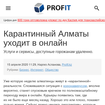
600 тонн оптоволокна уложат по дну Каспия для транскаспийск
Цифра дня
Карантинный Алматы
уходит в онлайн
Услуги и сервисы, доступные горожанам удаленно.
15 апреля 2020 11:29
,
Наргиз Асланова
,
Profit.kz
Рубрики:
Бизнес
,
Интернет
,
Общество
Уже которую неделю алматинцы живут в «карантинной»
реальности. Сложившаяся ситуация с
коронавирусом
, вполне
вероятно, станет спусковым крючком по полномасштабному
переходу мира в онлайн. Курьеры появились там, где
их не было еще месяц назад. Хорошо это или плохо, покажет
только время. Сейчас важно увидеть перспективы, которые