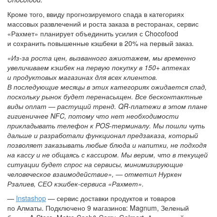
Кроме того, ввиду прогнозируемого спада в категориях
массовых развлечений и роста заказа в ресторанах, сервис
«Рахмет» планирует объединить усилия с Chocofood
и сохранить повышенные кэшбеки в 20% на первый заказ.
«Из-за роста цен, вызванного ажиотажем, мы временно
увеличиваем кэшбек на первую покупку в 150+ аптеках
и продуктовых магазинах для всех клиентов.
В последующие месяцы в этих категориях ожидается спад,
поскольку рынок будет перенасыщен. Все бесконтактные
виды оплат — растущий тренд. QR-платежи в этом плане
гигиеничнее NFC, потому что нет необходимости
прикладывать телефон к POS-терминалу. Мы пошли чуть
дальше и разработали функционал предзаказа, который
позволяет заказывать любые блюда и напитки, не подходя
на кассу и не общаясь с кассиром. Мы верим, что в текущей
ситуации будет спрос на сервисы, минимизирующие
человеческое взаимодействие», — отметил Нуркен
Рзалиев, СЕО кэшбек-сервиса «Рахмет».
—
Instashop
— сервис доставки продуктов и товаров
по Алматы. Подключено 9 магазинов: Magnum, Зеленый