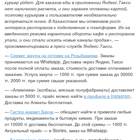
курьер уйдет. Для заказов еды в приложении Яндекс.Такси
нет наличного расчета, и они заранее оплачены картой,
поэтому курьерам и пользователям необязательно
встречаться лично. В Казахстане мы отмечаем рост
интереса ресторанов к подключению к платформе. Из-за
введенного режима карантина обороты кафе и ресторанов
упали, и они стали искать новые каналы продаж», —
прокомментировали в пресс-службе Яндекс.Такси.
—
Сервис закупа на оптовке на Розыбакиева
. Заказы
принимаются на Whatsapp. Доставка через Яндекс.Такси
после полной оплаты заказа, стоимость доставки оплачивает
заказчик. Услуга закупа — 1000 тг. при сумме заказа до 30000
тг, 2000 тг. при сумме свыше указанной.
— «Алимпиев» (колбасы, мясные полуфабрикаты) доставляет
заказы от 5000 тг, прайс можно найти
в профиле в Instagram
.
Доставка по Алматы бесплатная.
—
Гастро-маркет Бахча
— обещают найти и привезти любые
продукты, медикаменты и бытовую химию. При заказе
от 10000 тг доставка бесплатная. До этой суммы — 1000 тг.
Актуальный прайс — в Stories, заказ на Whatsapp.
—
Белорусские товары
(колбасы, сыры, полуфабрикаты,