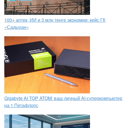
100+ аптек, ИИ и 3 млн тенге экономии: кейс ГК
«Садыхан»
Gigabyte AI TOP ATOM: ваш личный AI-суперкомпьютер
на 1 Петафлопс