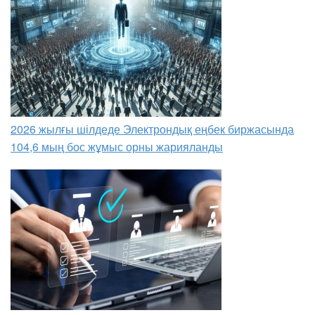
2026 жылғы шілдеде Электрондық еңбек биржасында
104,6 мың бос жұмыс орны жарияланды