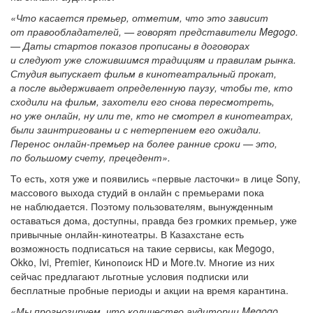
«Что касается премьер, отметим, что это зависит
от правообладателей, — говорят представители Megogo.
— Даты стартов показов прописаны в договорах
и следуют уже сложившимся традициям и правилам рынка.
Студия выпускает фильм в кинотеатральный прокат,
а после выдерживает определенную паузу, чтобы те, кто
сходили на фильм, захотели его снова пересмотреть,
но уже онлайн, ну или те, кто не смотрел в кинотеатрах,
были заинтригованы и с нетерпением его ожидали.
Перенос онлайн-премьер на более ранние сроки — это,
по большому счету, прецедент».
То есть, хотя уже и появились «первые ласточки» в лице Sony,
массового выхода студий в онлайн с премьерами пока
не наблюдается. Поэтому пользователям, вынужденным
оставаться дома, доступны, правда без громких премьер, уже
привычные онлайн-кинотеатры. В Казахстане есть
возможность подписаться на такие сервисы, как Megogo,
Okko, Ivi, Premier, Кинопоиск HD и More.tv. Многие из них
сейчас предлагают льготные условия подписки или
бесплатные пробные периоды и акции на время карантина.
«Мы прогнозируем, что количество аудитории Megogo