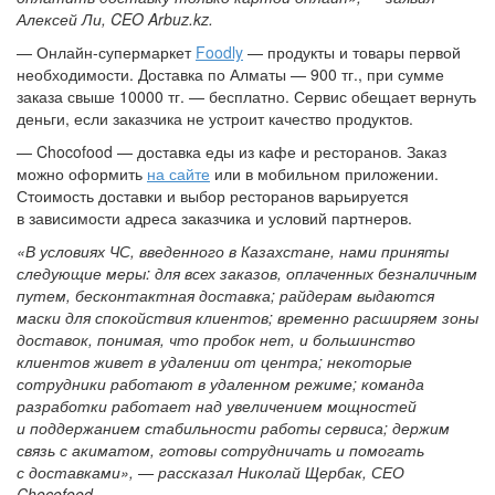
Алексей Ли, CEO Arbuz.kz.
— Онлайн-супермаркет
Foodly
— продукты и товары первой
необходимости. Доставка по Алматы — 900 тг., при сумме
заказа свыше 10000 тг. — бесплатно. Сервис обещает вернуть
деньги, если заказчика не устроит качество продуктов.
— Chocofood — доставка еды из кафе и ресторанов. Заказ
можно оформить
на сайте
или в мобильном приложении.
Стоимость доставки и выбор ресторанов варьируется
в зависимости адреса заказчика и условий партнеров.
«В условиях ЧС, введенного в Казахстане, нами приняты
следующие меры: для всех заказов, оплаченных безналичным
путем, бесконтактная доставка; райдерам выдаются
маски для спокойствия клиентов; временно расширяем зоны
доставок, понимая, что пробок нет, и большинство
клиентов живет в удалении от центра; некоторые
сотрудники работают в удаленном режиме; команда
разработки работает над увеличением мощностей
и поддержанием стабильности работы сервиса; держим
связь с акиматом, готовы сотрудничать и помогать
с доставками», — рассказал Николай Щербак, СЕО
Chocofood.