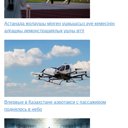
Астанада жолаушы мінген ұшқышсыз әуе кемесінің
алғашқы демонстрациялық ұшуы өтті
Впервые в Казахстане аэротакси с пассажиром
поднялось в небо