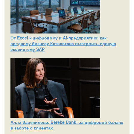
От Excel к цифровому и AI‑предприятию: как
среднему бизнесу Казахстана выстроить единую
экосистему SAP
Алла Зацепилова, Bereke Bank: за цифровой баланс
в заботе о клиентах