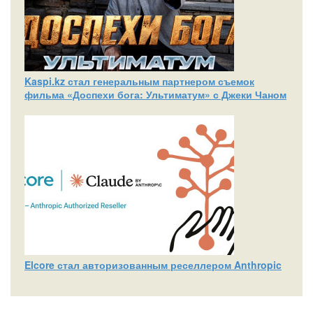
Kaspi.kz стал генеральным партнером съемок
фильма «Доспехи бога: Ультиматум» с Джеки Чаном
Elcore стал авторизованным реселлером Anthropic