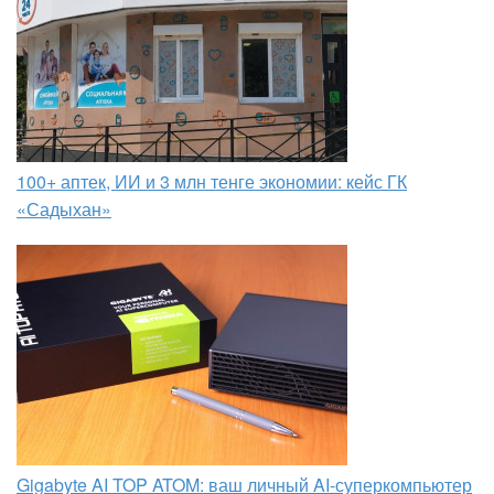
100+ аптек, ИИ и 3 млн тенге экономии: кейс ГК
«Садыхан»
Gigabyte AI TOP ATOM: ваш личный AI-суперкомпьютер