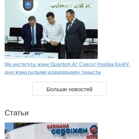
Ми институты және Quantum AI: Саясат Нұрбек ҚазҰУ-
дың жаңа ғылыми алаңдарымен танысты
Больше новостей
Статьи