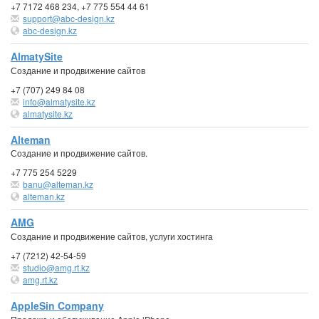
+7 7172 468 234, +7 775 554 44 61
support@abc-design.kz
abc-design.kz
AlmatySite
Создание и продвижение сайтов
+7 (707) 249 84 08
info@almatysite.kz
almatysite.kz
Alteman
Создание и продвижение сайтов.
+7 775 254 5229
banu@alteman.kz
alteman.kz
AMG
Создание и продвижение сайтов, услуги хостинга
+7 (7212) 42-54-59
studio@amg.rt.kz
amg.rt.kz
AppleSin Company