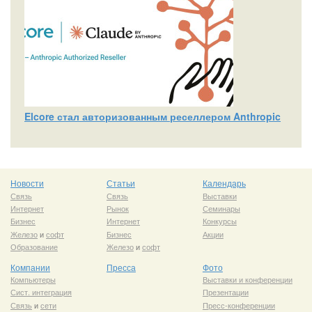
Elcore стал авторизованным реселлером Anthropic
Новости
Статьи
Календарь
Связь
Связь
Выставки
Интернет
Рынок
Семинары
Бизнес
Интернет
Конкурсы
Железо
и
софт
Бизнес
Акции
Образование
Железо
и
софт
Компании
Пресса
Фото
Компьютеры
Выставки и конференции
Сист. интеграция
Презентации
Связь
и
сети
Пресс-конференции