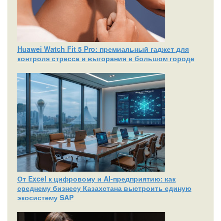
Huawei Watch Fit 5 Pro: премиальный гаджет для
контроля стресса и выгорания в большом городе
От Excel к цифровому и AI‑предприятию: как
среднему бизнесу Казахстана выстроить единую
экосистему SAP