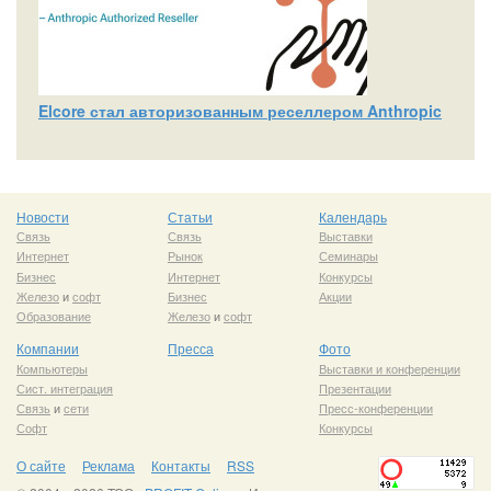
Elcore стал авторизованным реселлером Anthropic
Новости
Статьи
Календарь
Связь
Связь
Выставки
Интернет
Рынок
Семинары
Бизнес
Интернет
Конкурсы
Железо
и
софт
Бизнес
Акции
Образование
Железо
и
софт
Компании
Пресса
Фото
Компьютеры
Выставки и конференции
Сист. интеграция
Презентации
Связь
и
сети
Пресс-конференции
Софт
Конкурсы
О сайте
Реклама
Контакты
RSS