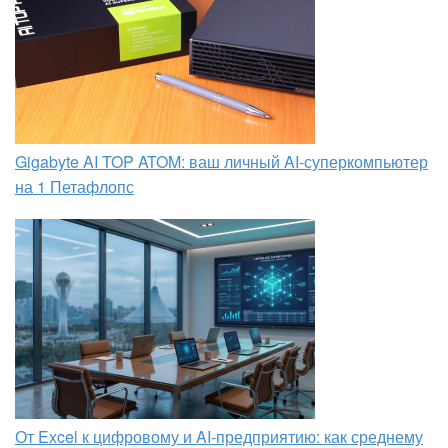
Gigabyte AI TOP ATOM: ваш личный AI-суперкомпьютер
на 1 Петафлопс
От Excel к цифровому и AI‑предприятию: как среднему