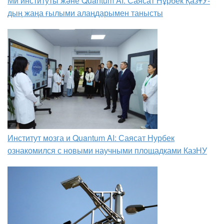
Ми институты және Quantum AI: Саясат Нұрбек ҚазҰУ-
дың жаңа ғылыми алаңдарымен танысты
Институт мозга и Quantum AI: Саясат Нурбек
ознакомился с новыми научными площадками КазНУ